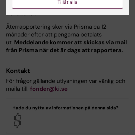
Tillåt alla
ska dessa återbetalas till Stiftelser &
Donationer.
Återrapportering sker via Prisma ca 12
månader efter att pengarna betalats
ut.
Meddelande kommer att skickas via mail
från Prisma när det är dags att rapportera.
Kontakt
För frågor gällande utlysningen var vänlig och
maila till:
fonder@ki.se
Hade du nytta av informationen på denna sida?
Yes
No