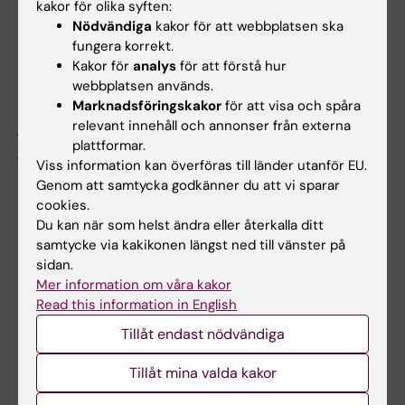
kakor för olika syften:
Nödvändiga
kakor för att webbplatsen ska
Ansökan ska göras elektroniskt.
Formuläret
fungera korrekt.
finns tillgänglig i
KI Prisma
under
Kakor för
analys
för att förstå hur
ansökningsperioden,
6 – 20 januari
webbplatsen används.
2026
. Ansökan öppnar
klockan 10.00 den 6
Marknadsföringskakor
för att visa och spåra
januari
och stänger
klockan 14.00 den 20
relevant innehåll och annonser från externa
plattformar.
januari.
Viss information kan överföras till länder utanför EU.
Genom att samtycka godkänner du att vi sparar
Beslut
cookies.
Du kan när som helst ändra eller återkalla ditt
Beslut om tilldelning fattas av Kommittén för
samtycke via kakikonen längst ned till vänster på
forskning och meddelas samtliga sökande via
sidan.
e-post i mars/april.
Mer information om våra kakor
Read this information in English
Återrapportering
Tillåt endast nödvändiga
Efter dispositionstidens slut ska redovisning
Tillåt mina valda kakor
av medlen ske i Prisma. Om medlen endast
delvis eller ej använts under dispositionstiden