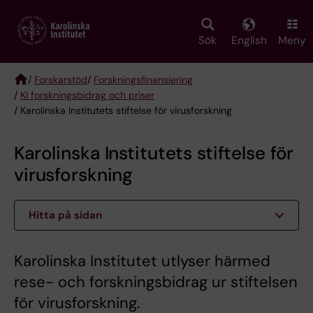
Skip
to
main
Sök
English
Meny
content
/
Forskarstöd
/
Forskningsfinansiering
/
KI forskningsbidrag och priser
Breadcrumb
/ Karolinska Institutets stiftelse för virusforskning
Karolinska Institutets stiftelse för
virusforskning
Hitta på sidan
Karolinska Institutet utlyser härmed
rese- och forskningsbidrag ur stiftelsen
för virusforskning.