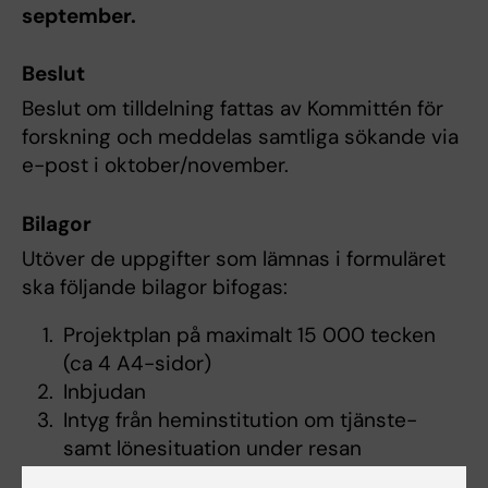
september.
Beslut
Beslut om tilldelning fattas av Kommittén för
forskning och meddelas samtliga sökande via
e-post i oktober/november.
Bilagor
Utöver de uppgifter som lämnas i formuläret
ska följande bilagor bifogas:
Projektplan på maximalt 15 000 tecken
(ca 4 A4-sidor)
Inbjudan
Intyg från heminstitution om tjänste-
samt lönesituation under resan
Budget,
komplett budget
där även