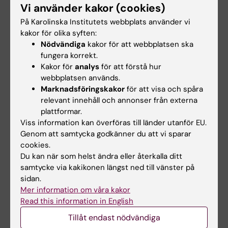
Vi använder kakor (cookies)
indirekta kostnader ska anges
Rese-/progressrapport om medel tidigare
På Karolinska Institutets webbplats använder vi
kakor för olika syften:
erhållits (1-2 sidor)
Nödvändiga
kakor för att webbplatsen ska
För doktorander ska handledarintyg som
fungera korrekt.
styrker syftet med resan samt den
Kakor för
analys
för att förstå hur
resandes roll bifogas. För den som
webbplatsen används.
passerat halvtidskontrollen ska intyget
Marknadsföringskakor
för att visa och spåra
styrka även detta, alternativt ska intyg ur
relevant innehåll och annonser från externa
plattformar.
Ladok bifogas.
Viss information kan överföras till länder utanför EU.
Observera att du inte ska lägga in
Genom att samtycka godkänner du att vi sparar
cookies.
medsökande i denna utlysning.
Du kan när som helst ändra eller återkalla ditt
samtycke via kakikonen längst ned till vänster på
Återrapportering
sidan.
Mer information om våra kakor
För denna utlysning ska en kort vetenskaplig
Read this information in English
rapport, på ca ½ A4-sida, samt en kort
ekonomisk redovisning, på ca ½ A4-sida,
Tillåt endast nödvändiga