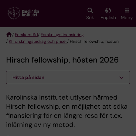
Skip
to
main
Sök
English
Meny
content
/
Forskarstöd
/
Forskningsfinansiering
/
KI forskningsbidrag och priser
/ Hirsch fellowship, hösten
Breadcrumb
Hirsch fellowship, hösten 2026
Hitta på sidan
Karolinska Institutet utlyser härmed
Hirsch fellowship, en möjlighet att söka
finansiering för en längre resa för t.ex.
inlärning av ny metod.