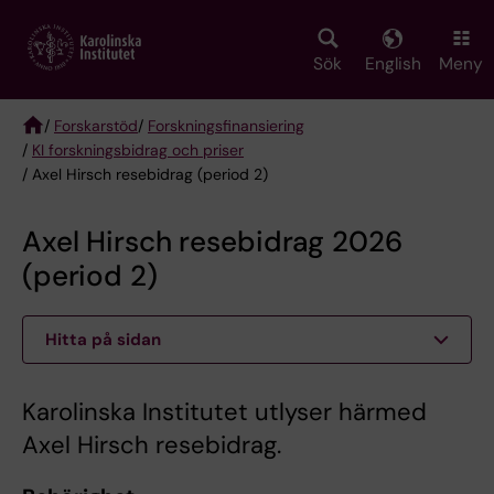
Skip
to
main
Sök
English
Meny
content
/
Forskarstöd
/
Forskningsfinansiering
/
KI forskningsbidrag och priser
Breadcrumb
/ Axel Hirsch resebidrag (period 2)
Axel Hirsch resebidrag 2026
(period 2)
Hitta på sidan
Karolinska Institutet utlyser härmed
Axel Hirsch resebidrag.