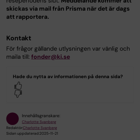
reseperiodens slut.
Meddelande kommer att
skickas via mail från Prisma när det är dags
att rapportera.
Kontakt
För frågor gällande utlysningen var vänlig och
maila till:
fonder@ki.se
Hade du nytta av informationen på denna sida?
Yes
No
Innehållsgranskare:
Charlotte Svanberg
Redaktör:
Charlotte Svanberg
Sidan uppdaterad:
2025-11-21