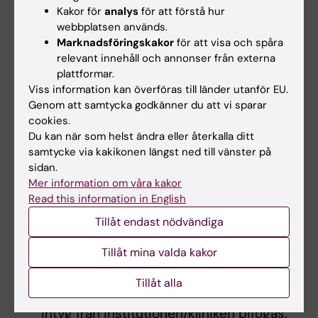
Kakor för
analys
för att förstå hur
presentera abstract)
webbplatsen används.
Personlig inbjudan till konferens eller
Marknadsföringskakor
för att visa och spåra
institution (obligatoriskt för den som
relevant innehåll och annonser från externa
inbjudits till konferens som chairman,
plattformar.
Viss information kan överföras till länder utanför EU.
föreläsare eller liknande, eller till
Genom att samtycka godkänner du att vi sparar
institution/lab)
cookies.
Kursprogram samt intyg om sökt eller
Du kan när som helst ändra eller återkalla ditt
erhållen kursplats bifogas (obligatoriskt
samtycke via kakikonen längst ned till vänster på
för den som söker bidrag för kurs)
sidan.
För doktorander ska handledarintyg som
Mer information om våra kakor
Read this information in English
styrker syftet med resan samt den
resandes roll bifogas. För den som
Tillåt endast nödvändiga
passerat halvtidskontrollen ska intyget
Tillåt mina valda kakor
styrka även detta alternativt ska intyg ur
Ladok bifogas
Tillåt alla
Vid bortavaro längre än 2 veckor måste
intyg från institutionen/kliniken bifogas.