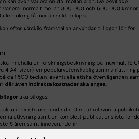
en kan även variera en del mellan åren. De beviljade
 varierar normalt mellan 300 000 och 600 000 kronor
Du kan aldrig få mer än sökt belopp.
kan efter särskild framställan användas till egen lön för
an
ska innehålla en forskningsbeskrivning på maximalt 15 
ca 4 A4-sidor), en populärvetenskaplig sammanfattning 
på ca 1 500 tecken, eventuella etiska överväganden sa
et
där även indirekta kostnader ska anges.
bilagor
ska bifogas:
ublikationslista avseende de 10 mest relevanta publikat
denna utlysning samt en komplett publikationslista för d
ste 5 åren samt innevarande år
ikationslista för ev. medsökande
den som tidigare har tilldelats medel ur stiftelsen tidiga