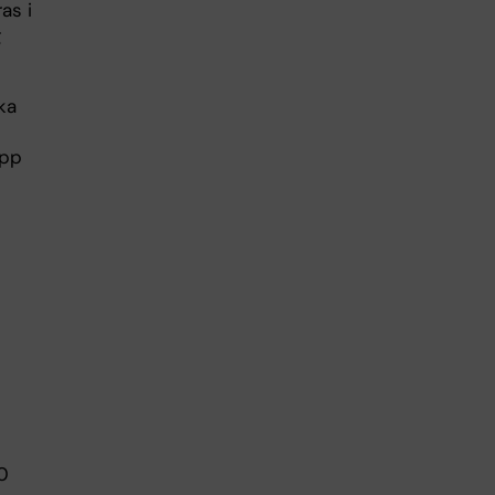
as i
g
ka
upp
0