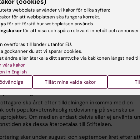
kakor (cookies)
rogressrapport bifogas den aktuella ansökan för att bea
tutets webbplats använder vi kakor för olika syften:
akor för att webbplatsen ska fungera korrekt.
ska göras elektroniskt.
Formuläret finns tillgänglig i
KI
lys
för att förstå hur webbplatsen används.
under ansökningsperioden,
6 – 20 januari 2026.
Ansök
ingskakor
för att visa och spåra relevant innehåll och annonser
lockan 10.00 den 6 januari
och stänger
klockan 14.00 d
i.
 överföras till länder utanför EU.
 godkänner du att vi sparar cookies.
t ändra eller återkalla ditt samtycke via kakikonen längst ned til
 våra kakor
 tilldelning fattas av stiftelsens styrelse och meddelas
on in English
sökande via e-post i maj.
nödvändiga
Tillåt mina valda kakor
Ti
pportering
ottagare ska året efter tilldelningen inkomma med en
k och populärvetenskaplig redovisning på svenska av
gsprojektet. Om medlen endast delvis eller ej använts u
onstiden ska dessa återbetalas till Stiftelsen.
ortering sker under augusti och september året efter at