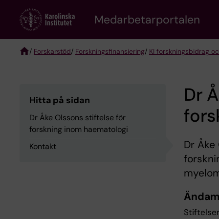
Skip
to
Medarbetarportalen
main
content
/
Forskarstöd
/
Forskningsfinansiering
/
KI forskningsbidrag oc
Breadcrumb
Dr Å
Hitta på sidan
fors
Dr Åke Olssons stiftelse för
forskning inom haematologi
Dr Åke 
Kontakt
forskni
myelom
Ändam
Stiftels