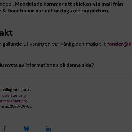
 medel.
Meddelade kommer att skickas via mail från
er & Donationer när det är dags att rapportera.
akt
r gällande utlysningen var vänlig och maila till:
fonder@ki
u nytta av informationen på denna sida?
ehållsgranskare:
rlotte Svanberg
rlotte Svanberg
terad:
2026-06-02