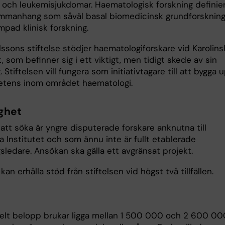
och leukemisjukdomar. Haematologisk forskning definier
mmanhang som såväl basal biomedicinsk grundforsknin
mpad klinisk forskning.
ssons stiftelse stödjer haematologiforskare vid Karolins
t, som befinner sig i ett viktigt, men tidigt skede av sin
. Stiftelsen vill fungera som initiativtagare till att bygga 
tens inom området haematologi.
ghet
att söka är yngre disputerade forskare anknutna till
a Institutet och som ännu inte är fullt etablerade
sledare. Ansökan ska gälla ett avgränsat projekt.
an erhålla stöd från stiftelsen vid högst två tillfällen.
p
elt belopp brukar ligga mellan 1 500 000 och 2 600 00