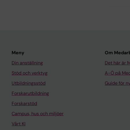
Meny
Om Medarb
Din anställning
Det här är 
Stöd och verktyg
A-Ö på Med
Utbildningsstöd
Guide för 
Forskarutbildning
Forskarstöd
Campus, hus och miljöer
Vårt KI