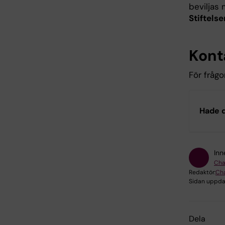
beviljas
Stiftels
Kont
För frågo
Hade d
Inn
Cha
Redaktör:
Cha
Sidan uppda
Dela