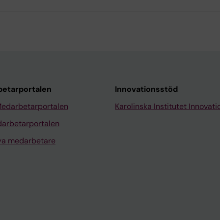
etarportalen
Innovationsstöd
Medarbetarportalen
Karolinska Institutet Innovati
arbetarportalen
nya medarbetare