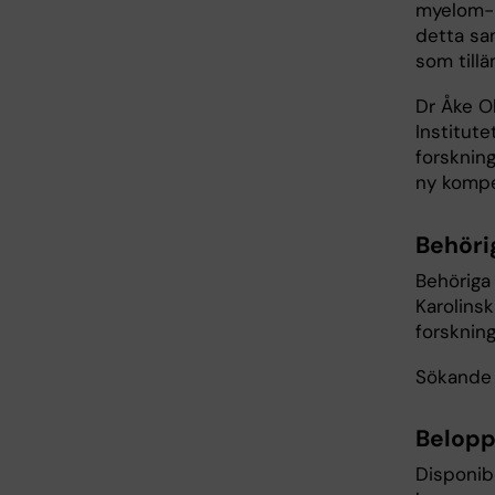
myelom- 
detta sa
som tillä
Dr Åke Ol
Institute
forskning
ny kompe
Behöri
Behöriga 
Karolinsk
forskning
Sökande k
Belop
Disponib