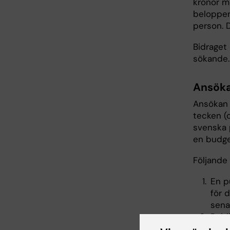
kronor m
beloppen
person. 
Bidraget 
sökande.
Ansök
Ansökan 
tecken (
svenska 
en budg
Följande
En p
för 
sena
Publ
För 