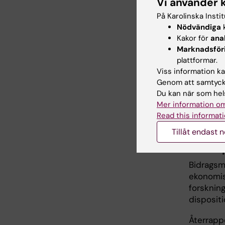
Vi använder 
en p
På Karolinska Insti
Nödvändiga
k
Ansökan 
Kakor för
ana
Prisma
Marknadsför
öppnar
k
plattformar.
20 januar
Viss information kan
Genom att samtycka
Beslut
Du kan när som hels
Mer information om
Beslut om
Read this informati
samtliga 
Tillåt endast 
Återra
Bidragsm
ekonomis
forsknin
dispositi
Återrapp