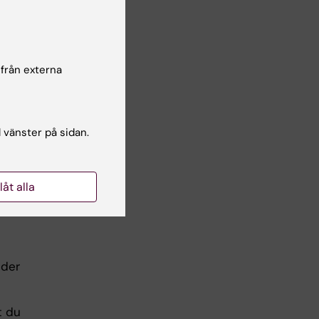
ktas.
an
 från externa
en
l vänster på sidan.
llåt alla
nder
t du