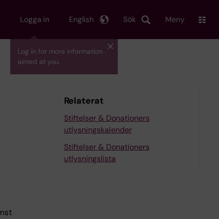
Logga in
English
Sök
Meny
Log in for more information
aimed at you.
Relaterat
Stiftelser & Donationers
utlysningskalender
Stiftelser & Donationers
utlysningslista
ämst