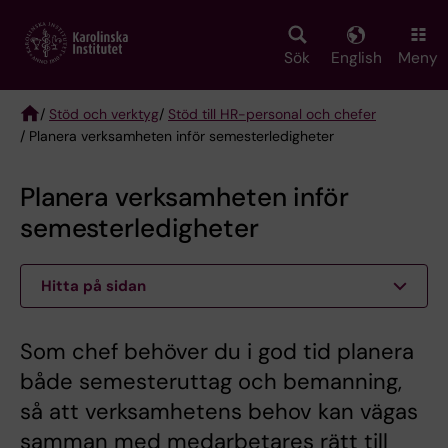
Skip
to
main
Sök
English
Meny
content
/
Stöd och verktyg
/
Stöd till HR-personal och chefer
/ Planera verksamheten inför semesterledigheter
Breadcrumb
Planera verksamheten inför
semesterledigheter
Hitta på sidan
Som chef behöver du i god tid planera
både semesteruttag och bemanning,
så att verksamhetens behov kan vägas
samman med medarbetares rätt till