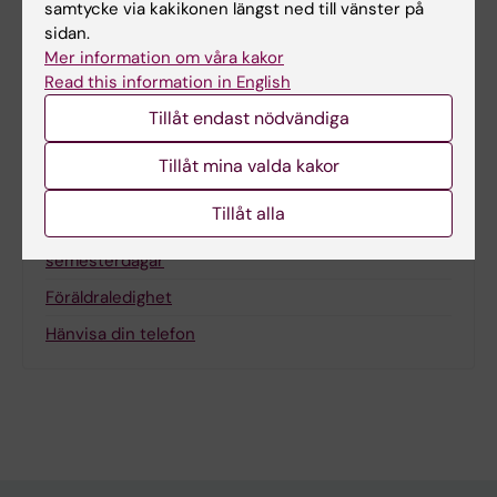
Villkorsavtalet
samtycke via kakikonen längst ned till vänster på
sidan.
Mer information om våra kakor
Read this information in English
Tillåt endast nödvändiga
Tips och råd
Arbetstid
Tillåt mina valda kakor
Semester
Tillåt alla
Semesterväxling - vid många sparade
semesterdagar
Föräldraledighet
Hänvisa din telefon