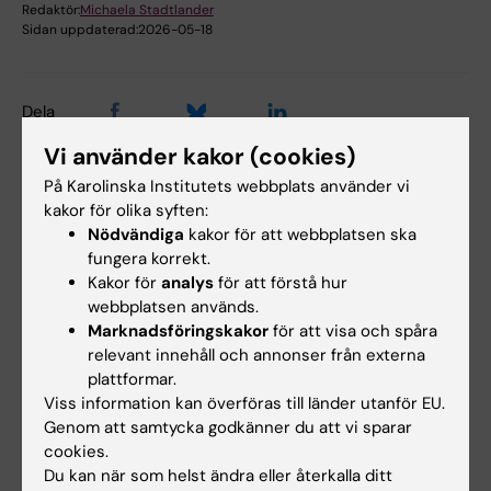
Redaktör:
Michaela Stadtlander
Sidan uppdaterad:
2026-05-18
Dela
Vi använder kakor (cookies)
På Karolinska Institutets webbplats använder vi
kakor för olika syften:
Letade du efter
Nödvändiga
kakor för att webbplatsen ska
fungera korrekt.
Logga in i PA-webben
Kakor för
analys
för att förstå hur
webbplatsen används.
Logga in i UBW
Marknadsföringskakor
för att visa och spåra
relevant innehåll och annonser från externa
plattformar.
Viss information kan överföras till länder utanför EU.
Relaterat
Genom att samtycka godkänner du att vi sparar
cookies.
Semesterlagen
Du kan när som helst ändra eller återkalla ditt