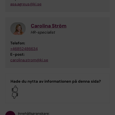
asa.agreus@ki.se
Carolina Ström
HR-specialist
Telefon:
+46852486634
E-post:
carolina.strom@ki.se
Hade du nytta av informationen på denna sida?
Yes
No
Innehållsgranskare: