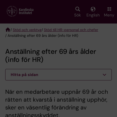
Skip
to
main
Sök
English
Meny
content
/
Stöd och verktyg
/
Stöd till HR-personal och chefer
/ Anställning efter 69 års ålder (info för HR)
Breadcrumb
Anställning efter 69 års ålder
(info för HR)
Hitta på sidan
När en medarbetare uppnår 69 år och
rätten att kvarstå i anställning upphör,
sker en väsentlig förändring av
anställningsskyddet.