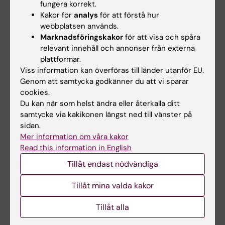
fungera korrekt.
för forskning via resursfördelningen.
Kakor för
analys
för att förstå hur
webbplatsen används.
b. anställas i direkt anslutning till tidigare
Marknadsföringskakor
för att visa och spåra
anställning vid KI.
relevant innehåll och annonser från externa
plattformar.
c. kunna vara Principal Investigator och ha
Viss information kan överföras till länder utanför EU.
godkännanderätt för externa anslag som
Genom att samtycka godkänner du att vi sparar
forskargruppen förfogar över.
cookies.
Du kan när som helst ändra eller återkalla ditt
d. det ska finnas en plan för
samtycke via kakikonen längst ned till vänster på
kompetensöverföring inbegripet mentorskap,
sidan.
samt
Mer information om våra kakor
Read this information in English
e. den som är anställd som professor endast
Tillåt endast nödvändiga
kan anställas som seniorprofessor efter
uppnådd LAS-ålder.
Tillåt mina valda kakor
Uppdrag som huvudhandledare för
Tillåt alla
doktorander ska inte ges till lärare som