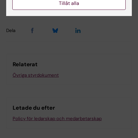
Charlotta Fylking
Tillåt alla
Sidan uppdaterad:
2026-07-01
Dela
Relaterat
Övriga styrdokument
Letade du efter
Policy för ledarskap och medarbetarskap