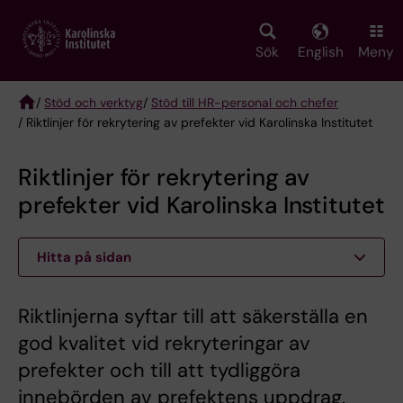
Skip
to
main
Sök
English
Meny
content
/
Stöd och verktyg
/
Stöd till HR-personal och chefer
/ Riktlinjer för rekrytering av prefekter vid Karolinska Institutet
Breadcrumb
Riktlinjer för rekrytering av
prefekter vid Karolinska Institutet
Hitta på sidan
Riktlinjerna syftar till att säkerställa en
god kvalitet vid rekryteringar av
prefekter och till att tydliggöra
innebörden av prefektens uppdrag,