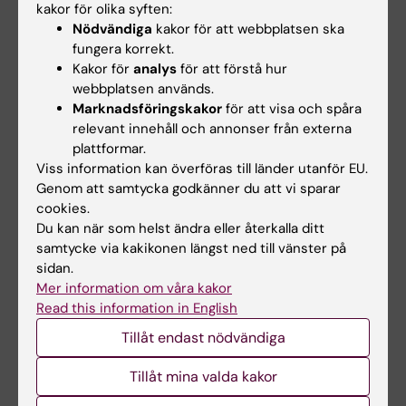
kakor för olika syften:
HR-avdelningen ansvarar för prefektens
Nödvändiga
kakor för att webbplatsen ska
introduktion och utbildning inom relevanta
fungera korrekt.
områden.
Kakor för
analys
för att förstå hur
webbplatsen används.
Marknadsföringskakor
för att visa och spåra
relevant innehåll och annonser från externa
Riktlinjerna i sin helhet
plattformar.
Viss information kan överföras till länder utanför EU.
Riktlinjer för rekrytering av prefekter
(PDF,
Genom att samtycka godkänner du att vi sparar
98.94 KB)
cookies.
Du kan när som helst ändra eller återkalla ditt
samtycke via kakikonen längst ned till vänster på
sidan.
Hade du nytta av informationen på denna sida?
Mer information om våra kakor
Yes
Read this information in English
No
Tillåt endast nödvändiga
Tillåt mina valda kakor
Innehållsgranskare: