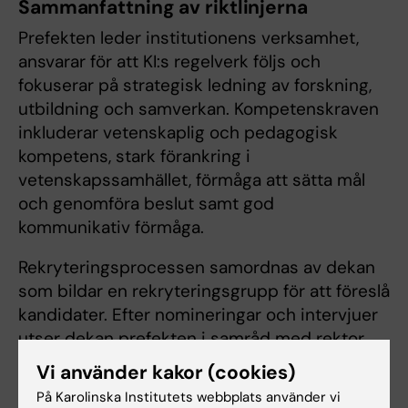
Sammanfattning av riktlinjerna
Prefekten leder institutionens verksamhet,
ansvarar för att KI:s regelverk följs och
fokuserar på strategisk ledning av forskning,
utbildning och samverkan. Kompetenskraven
inkluderar vetenskaplig och pedagogisk
kompetens, stark förankring i
vetenskapssamhället, förmåga att sätta mål
och genomföra beslut samt god
kommunikativ förmåga.
Rekryteringsprocessen samordnas av dekan
som bildar en rekryteringsgrupp för att föreslå
kandidater. Efter nomineringar och intervjuer
utser dekan prefekten i samråd med rektor.
Förordnandetiden är fem år med möjlighet till
Vi använder kakor (cookies)
förlängning i treårsperioder.
På Karolinska Institutets webbplats använder vi