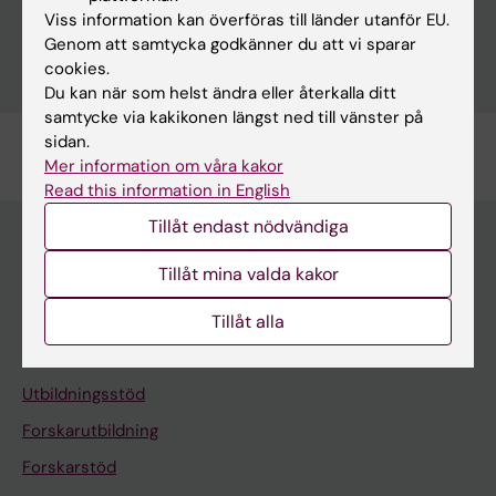
Viss information kan överföras till länder utanför EU.
Genom att samtycka godkänner du att vi sparar
Schema för lärare i Primula
cookies.
Du kan när som helst ändra eller återkalla ditt
samtycke via kakikonen längst ned till vänster på
sidan.
Sidan uppdaterad:
2025-11-27
Mer information om våra kakor
Read this information in English
Tillåt endast nödvändiga
Tillåt mina valda kakor
Meny
Tillåt alla
Din anställning
Stöd och verktyg
Utbildningsstöd
Forskarutbildning
Forskarstöd