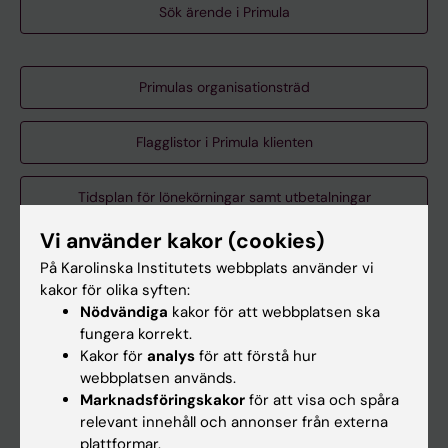
Sök ärende i Primula
Primulas organisationsträd
Flagglistor i Primula klienten
Tidsplan för lönekörningar samt utbetalningar
Vi använder kakor (cookies)
Kontroller att utföra vid löneutbetalning
På Karolinska Institutets webbplats använder vi
kakor för olika syften:
Nödvändiga
kakor för att webbplatsen ska
Primula klienten via KI AppCenter
fungera korrekt.
Kakor för
analys
för att förstå hur
webbplatsen används.
Skapa anställningsärende
Marknadsföringskakor
för att visa och spåra
relevant innehåll och annonser från externa
Skapa personärende i klienten
plattformar.