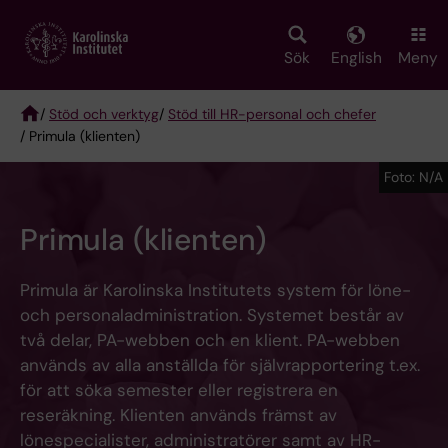
Skip
to
main
Sök
English
Meny
content
/
Stöd och verktyg
/
Stöd till HR-personal och chefer
/ Primula (klienten)
Breadcrumb
Foto: N/A
Primula (klienten)
Primula är Karolinska Institutets system för löne-
och personaladministration. Systemet består av
två delar, PA-webben och en klient. PA-webben
används av alla anställda för självrapportering t.ex.
för att söka semester eller registrera en
reseräkning. Klienten används främst av
lönespecialister, administratörer samt av HR-