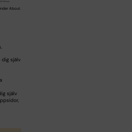
 under About.
.
dig själv
a
ig själv
uppsidor,