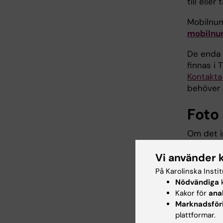
till elle
Mobilnum
mobilnu
De enda 
finnas i
Kontakta
behöver 
Foto
Om det in
ett portr
Vi använder 
När du l
På Karolinska Insti
bilden kv
Nödvändiga
k
Kakor för
ana
fotot
Marknadsför
ditt 
plattformar.
du ha