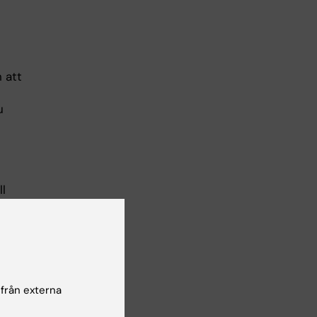
 att
u
ll
 från externa