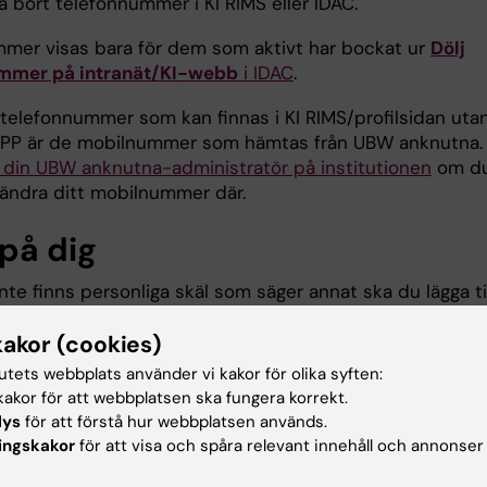
r ta bort telefonnummer i KI RIMS eller IDAC.
mer visas bara för dem som aktivt har bockat ur
Dölj
mmer på intranät/KI-webb
i IDAC
.
telefonnummer som kan finnas i KI RIMS/profilsidan utan
 TPP är de mobilnummer som hämtas från UBW anknutna.
 din UBW anknutna-administratör på institutionen
om d
ändra ditt mobilnummer där.
 på dig
te finns personliga skäl som säger annat ska du lägga ti
ättfoto.
kakor (cookies)
addar upp en bild underlättar det om du först beskurit
tutets webbplats använder vi kakor för olika syften:
adratiskt. Se också till att:
akor för att webbplatsen ska fungera korrekt.
lys
för att förstå hur webbplatsen används.
 föreställer dig
ingskakor
för att visa och spåra relevant innehåll och annonser
ansikte är centrerat i bilden
r rätt att använda bilden