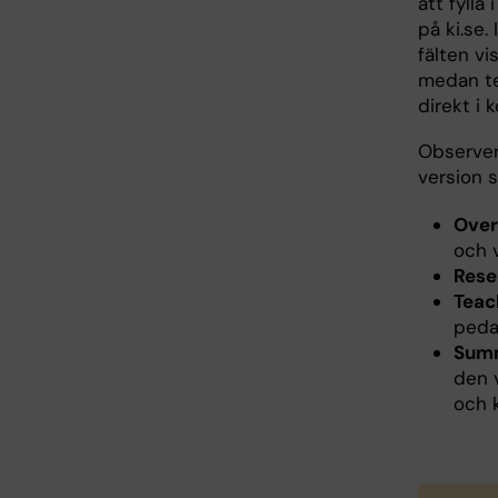
att fylla 
på ki.se.
fälten vi
medan te
direkt i 
Observer
version s
Over
och 
Rese
Teac
peda
Sum
den v
och 