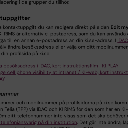
lacering i de grupper du tillhör.
tuppgifter
 kontaktuppgift du kan redigera direkt på sidan
Edit m
KI RIMS är alternativ e-postadress, som du kan använda
ägga till en annan e-postadress än din ki.se-adress. I
IDAC
jälv ändra besöksadress eller välja om ditt mobilnummer
din profilsida på ki.se:
 besöksadress i IDAC, kort instruktionsfilm i KI PLAY
e cell phone visibility at intranet / KI-web, kort instrukt
LAY
nnummer
ummer och mobilnummer på profilsidorna på ki.se kom
ån Telia (TPP) via IDAC och KI RIMS för den som har en KI-
 Om ditt telefonnummer inte visas som det ska behöver
telefoniansvarig på din institution
. Det går inte ändra, lä