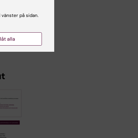
, .jpg
l vänster på sidan.
tan
llåt alla
ut