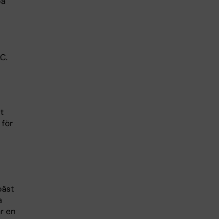
på
C.
t
 för
bäst
a
år en