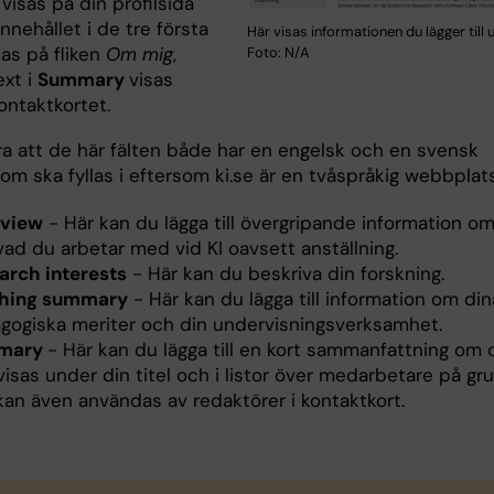
i visas på din profilsida
 Innehållet i de tre första
Här visas informationen du lägger till
sas på fliken
Om mig
,
Foto: N/A
xt i
Summary
visas
kontaktkortet.
a att de här fälten både har en engelsk och en svensk
om ska fyllas i eftersom ki.se är en tvåspråkig webbplats
view
- Här kan du lägga till övergripande information om 
vad du arbetar med vid KI oavsett anställning.
arch interests
- Här kan du beskriva din forskning.
hing summary
- Här kan du lägga till information om din
gogiska meriter och din undervisningsverksamhet.
mary
- Här kan du lägga till en kort sammanfattning om d
isas under din titel och i listor över medarbetare på gr
kan även användas av redaktörer i kontaktkort.