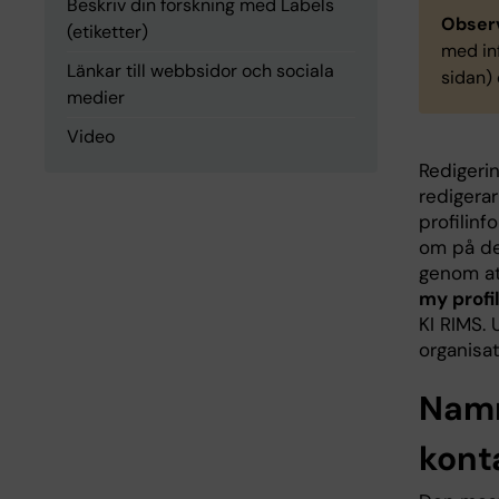
Beskriv din forskning med Labels
Observ
(etiketter)
med inf
Länkar till webbsidor och sociala
sidan)
medier
Video
Redigerin
redigera
profilin
om på de
genom at
my profi
KI RIMS.
organisa
Namn
kont