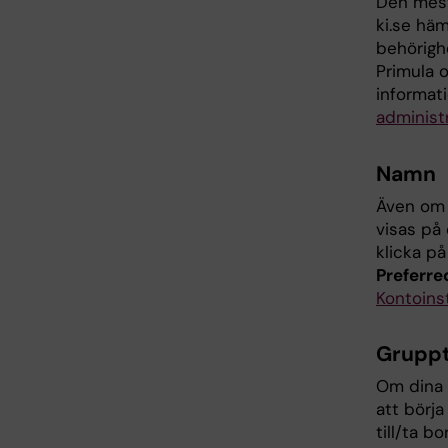
Den mest
ki.se häm
behörigh
Primula 
informat
administ
Namn
Även om 
visas på 
klicka p
Preferr
Kontoinst
Gruppt
Om dina 
att börj
till/ta b