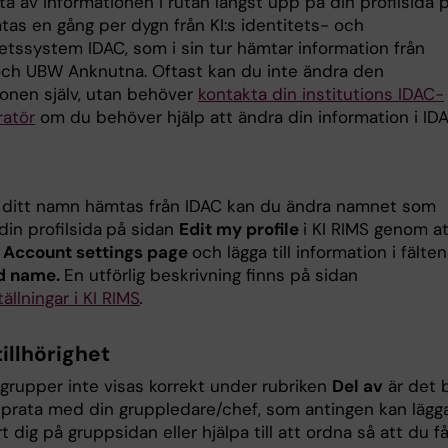
a av informationen i rutan längst upp på din profilsida 
tas en gång per dygn från KI:s identitets- och
etssystem IDAC, som i sin tur hämtar information från
och UBW Anknutna. Oftast kan du inte ändra den
ionen själv, utan behöver
kontakta din institutions IDAC-
ratör
om du behöver hjälp att ändra din information i IDA
ditt namn hämtas från IDAC kan du ändra namnet som
din profilsida
på sidan
Edit my profile
i KI RIMS genom at
å
Account settings page
och lägga till information i fälten
ed name.
En utförlig beskrivning finns på sidan
ällningar i KI RIMS
.
illhörighet
grupper inte visas korrekt under rubriken
Del av
är det 
a prata med din gruppledare/chef, som antingen kan lägg
ort dig på gruppsidan eller hjälpa till att ordna så att du f