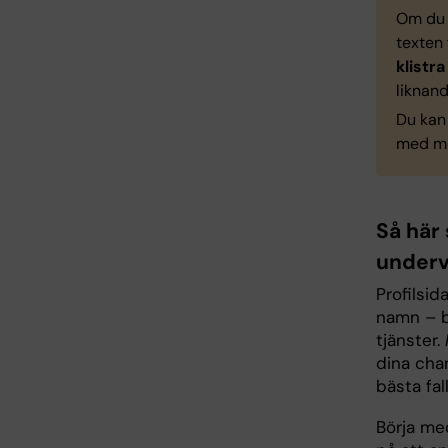
Om du v
texten 
klistr
liknan
Du kan
med m
Så här
underv
Profilsid
namn – b
tjänster.
dina chan
bästa fal
Börja med