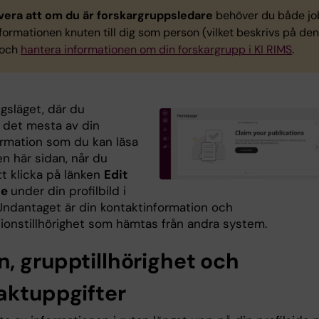
era att om du är forskargruppsledare
behöver du både j
ormationen knuten till dig som person (vilket beskrivs på den
 och
hantera informationen om din forskargrupp i KI RIMS
.
gsläget, där du
r det mesta av din
formation som du kan läsa
n här sidan, når du
t klicka på länken
Edit
le
under din profilbild i
 Undantaget är din kontaktinformation och
tionstillhörighet som hämtas från andra system.
, grupptillhörighet och
aktuppgifter