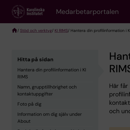
Skip
to
Medarbetarportalen
main
content
/
Stöd och verktyg
/
KI RIMS
/ Hantera din profilinformation i 
Breadcrumb
Hant
Hitta på sidan
RIM
Hantera din profilinformation i KI
RIMS
Här får
Namn, grupptillhörighet och
profili
kontaktuppgifter
kontakt
Foto på dig
och und
Information om dig själv under
About