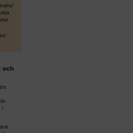
tvätta"
välja
eller
tor
g och
itt
de
 i
tänk