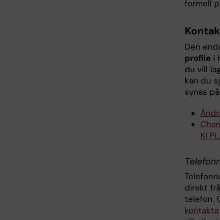
formell p
Kontak
Den enda
profile
i 
du vill l
kan du s
synas på 
Ändra
Chang
KI P
Telefo
Telefonn
direkt fr
telefon.
kontakta 