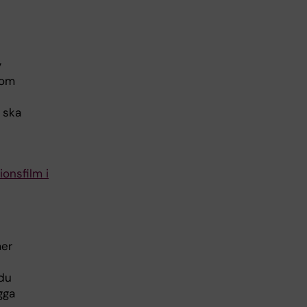
y
 om
 ska
ionsfilm i
mer
 du
gga