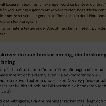
ill kopiera in text från till exempel word så behöver du först "
från kod. Antingen genom att kopiera texten, högerklicka och 
a in som ren text
eller genom att först klista in den i Notepad 
de plain text-program.
 nu formatera texten under
About
med länkar, fetstil, punktlis
era.
 skriver du som forskar om dig, din forsknin
isning
an på ki.se är ofta den första träffen när någon söker på d
åde internt och externt, även via sökmotorer och AI-
Hur
du skriver texterna under fliken
Om mig
påverkar bå
ser att bli hittad och att bli förstådd av besökaren (och
l vald).
 det viktigaste, två-tre meningar räcker ofta långt och 