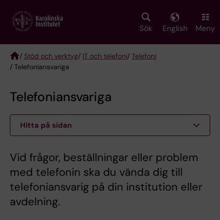
Skip
to
main
Sök
English
Meny
content
/
Stöd och verktyg
/
IT och telefoni
/
Telefoni
/ Telefoniansvariga
Breadcrumb
Telefoniansvariga
Hitta på sidan
Vid frågor, beställningar eller problem
med telefonin ska du vända dig till
telefoniansvarig på din institution eller
avdelning.