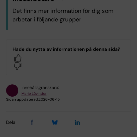
n
K
l
i
c
k
a
h
ä
r
f
ö
r
a
t
t
v
i
s
a
/
d
ö
l
j
a
i
n
f
o
r
m
a
t
i
o
Det finns mer information för dig som
arbetar i följande grupper
H9.H9 Klinisk vetenskap, intervention
och teknik
Hade du nytta av informationen på denna sida?
Yes
Logga in med KI-ID
No
Innehållsgranskare:
Marie Lövinder
Sidan uppdaterad:
2026-06-15
Dela