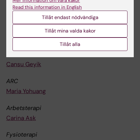
Mer information om våra kakor
NVS (H1)
Read this information in English
Institutionen för neurobiologi, vårdvetenskap
Tillåt endast nödvändiga
och samhälle
Tillåt mina valda kakor
Allmänmedicin
Tillåt alla
Mira Lukenic
Cansu Geyik
ARC
Maria Yohuang
Arbetsterapi
Carina Ask
Fysioterapi