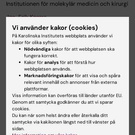
Institutionen för molekylär medicin och kirurgi
Jan-Erik Kaarre
Vi använder kakor (cookies)
MTC (C1)
På Karolinska Institutets webbplats använder vi
Institutionen för mikrobiologi, tumör- och
kakor för olika syften:
Nödvändiga
kakor för att webbplatsen ska
cellbiologi
fungera korrekt.
Kakor för
analys
för att förstå hur
Kristina Gullsby
webbplatsen används.
Marknadsföringskakor
för att visa och spåra
relevant innehåll och annonser från externa
Neuro, NVS, (OF) DentMed, OnkPat
plattformar.
Viss information kan överföras till länder utanför EU.
Neuro (C4)
Genom att samtycka godkänner du att vi sparar
cookies.
Institutionen för neurovetenskap
Du kan när som helst ändra eller återkalla ditt
samtycke via kakikonen längst ned till vänster på
Therese Brogårde
sidan.