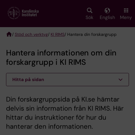
Skip
to
main
Sök
English
Meny
content
/
Stöd och verktyg
/
KI RIMS
/ Hantera din forskargrupp
Breadcrumb
Hantera informationen om din
forskargrupp i KI RIMS
Hitta på sidan
Din forskargruppsida på KI.se hämtar
delvis sin information från KI RIMS. Här
hittar du instruktioner för hur du
hanterar den informationen.