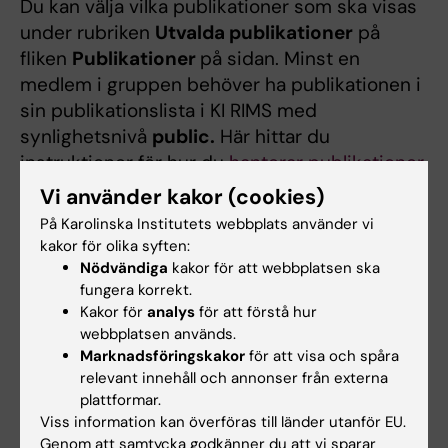
Du kan välja vilka publikationer som ska visas
under rubriken
Utvalda publikationer
på
fliken
Publikationer
på sidan. Minst en
medlem i gruppen behöver ha publikationen i
sin publikationslista i KI RIMS med
synlighetsnivå
public.
Här hittar du
instruktioner för hur du
hanterar publikationer
i KI RIMS
.
Vi använder kakor (cookies)
På Karolinska Institutets webbplats använder vi
Gå till
modulen Relationships
.
kakor för olika syften:
Klicka på
Create New
och välj
Nödvändiga
kakor för att webbplatsen ska
Publication
.
fungera korrekt.
Använd sökfunktionen för att hitta den
Kakor för
analys
för att förstå hur
webbplatsen används.
önskade publikationen.
Marknadsföringskakor
för att visa och spåra
I sökresultatlistan markerar du
relevant innehåll och annonser från externa
publikationen. (klicka i rutan till vänster
plattformar.
om titeln)
Viss information kan överföras till länder utanför EU.
Klicka på
Link Selected
och välj
Genom att samtycka godkänner du att vi sparar