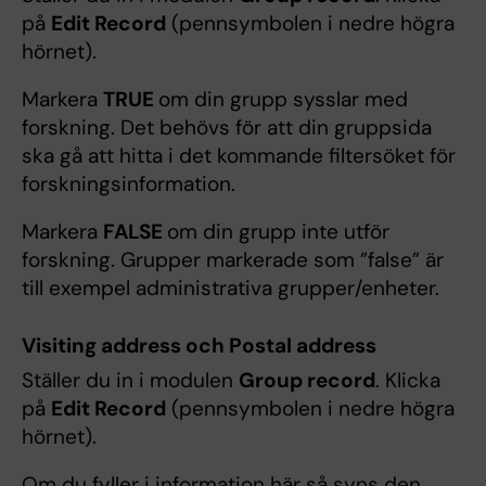
på
Edit Record
(pennsymbolen i nedre högra
hörnet).
Markera
TRUE
om din grupp sysslar med
forskning. Det behövs för att din gruppsida
ska gå att hitta i det kommande filtersöket för
forskningsinformation.
Markera
FALSE
om din grupp inte utför
forskning. Grupper markerade som ”false” är
till exempel administrativa grupper/enheter.
Visiting address och Postal address
Ställer du in i modulen
Group record
. Klicka
på
Edit Record
(pennsymbolen i nedre högra
hörnet).
Om du fyller i information här så syns den