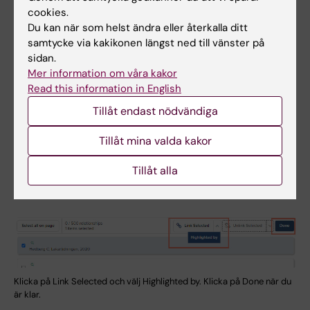
Highlighted by
. (repetera punkt 1-5 för
cookies.
Du kan när som helst ändra eller återkalla ditt
att lägga till fler publikationer)
samtycke via kakikonen längst ned till vänster på
Avsluta genom att klicka på
Done
när du
sidan.
är klar.
Mer information om våra kakor
Read this information in English
Tips!
Använd filtreringsfunktionen i
Tillåt endast nödvändiga
högerspalten för att minska urvalet. Du kan till
exempel välja att bara visa publikationer som
Tillåt mina valda kakor
är kopplade till dig eller medlemmarna i
gruppen.
Tillåt alla
Klicka på Link Selected och välj Highlighted by. Klicka på Done när du
är klar.