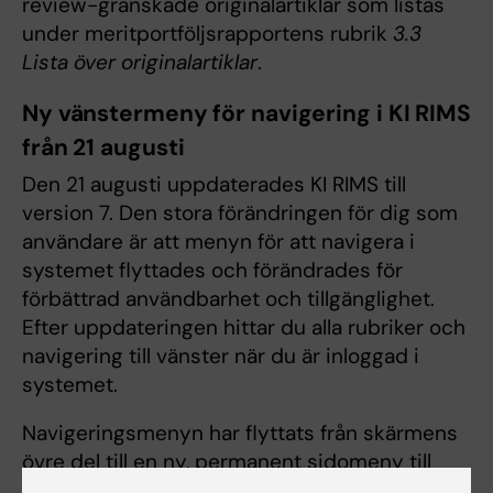
review-granskade originalartiklar som listas
under meritportföljsrapportens rubrik
3.3
Lista över originalartiklar
.
Ny vänstermeny för navigering i KI RIMS
från 21 augusti
Den 21 augusti uppdaterades KI RIMS till
version 7. Den stora förändringen för dig som
användare är att menyn för att navigera i
systemet flyttades och förändrades för
förbättrad användbarhet och tillgänglighet.
Efter uppdateringen hittar du alla rubriker och
navigering till vänster när du är inloggad i
systemet.
Navigeringsmenyn har flyttats från skärmens
övre del till en ny, permanent sidomeny till
vänster, i enlighet med bästa praxis för