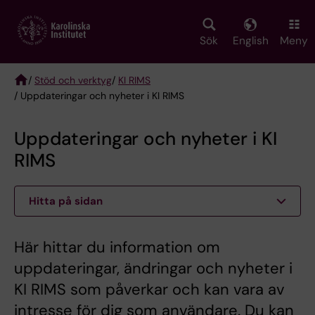
Skip
to
main
Sök
English
Meny
content
/
Stöd och verktyg
/
KI RIMS
/ Uppdateringar och nyheter i KI RIMS
Breadcrumb
Uppdateringar och nyheter i KI
RIMS
Hitta på sidan
Här hittar du information om
uppdateringar, ändringar och nyheter i
KI RIMS som påverkar och kan vara av
intresse för dig som användare. Du kan