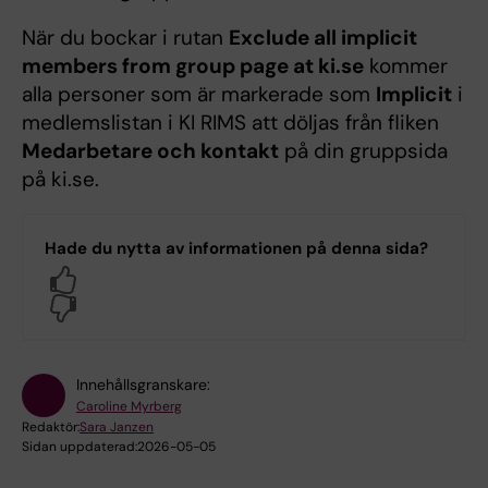
När du bockar i rutan
Exclude all implicit
members from group page at ki.se
kommer
alla personer som är markerade som
Implicit
i
medlemslistan i KI RIMS att döljas från fliken
Medarbetare och kontakt
på din gruppsida
på ki.se.
Hade du nytta av informationen på denna sida?
Yes
No
Innehållsgranskare:
Caroline Myrberg
Redaktör:
Sara Janzen
Sidan uppdaterad:
2026-05-05