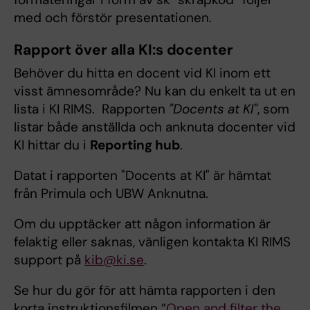
med och förstör presentationen.
Rapport över alla KI:s docenter
Behöver du hitta en docent vid KI inom ett
visst ämnesområde? Nu kan du enkelt ta ut en
lista i KI RIMS. Rapporten
"Docents at KI"
, som
listar både anställda och anknuta docenter vid
KI hittar du i
Reporting hub
.
Datat i rapporten "Docents at KI" är hämtat
från Primula och UBW Anknutna.
Om du upptäcker att någon information är
felaktig eller saknas, vänligen kontakta KI RIMS
support på
kib@ki.se
.
Se hur du gör för att hämta rapporten i den
korta instruktionsfilmen ”
Open and filter the