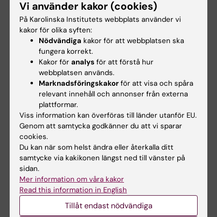
Vi använder kakor (cookies)
design. Rubrikfältet och
På Karolinska Institutets webbplats använder vi
navigeringsalternativen finns nu i sidomenyn.
kakor för olika syften:
Nödvändiga
kakor för att webbplatsen ska
fungera korrekt.
Kakor för
analys
för att förstå hur
webbplatsen används.
Marknadsföringskakor
för att visa och spåra
relevant innehåll och annonser från externa
plattformar.
Viss information kan överföras till länder utanför EU.
Genom att samtycka godkänner du att vi sparar
cookies.
Du kan när som helst ändra eller återkalla ditt
samtycke via kakikonen längst ned till vänster på
sidan.
Mer information om våra kakor
Read this information in English
Tillåt endast nödvändiga