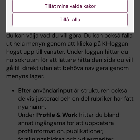
Tillåt mina valda kakor
Målet med denna förändring är en förbättrad
navigationsupplevelse. När du för musen över
Tillåt alla
sidomenyns ikoner så fälls fler nivåer ut där
du kan välja vad du vill göra. Du kan också fälla
ut hela menyn genom att klicka på KI-loggan
högst upp till vänster. Under loggan hittar du
nu sökrutan för att lättare hitta den sida du vill
gå till direkt utan att behöva navigera genom
menyns lager.
Efter användarinput är strukturen också
delvis justerad och en del rubriker har fått
nya namn.
Under
Profile & Work
hittar du bland
annat ingångarna för att uppdatera
profilinformation, publikationer,
forskningsbidrag och yrkesmeriter.