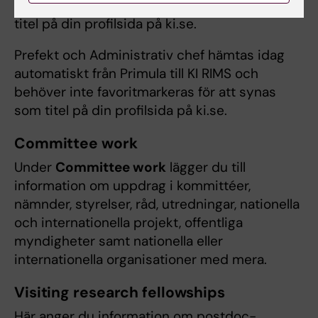
KI i KI RIMS för att lägga till dess
Position
som
titel på din profilsida på ki.se.
Prefekt och Administrativ chef hämtas idag
automatiskt från Primula till KI RIMS och
behöver inte favoritmarkeras för att synas
som titel på din profilsida på ki.se.
Committee work
Under
Committee work
lägger du till
information om uppdrag i kommittéer,
nämnder, styrelser, råd, utredningar, nationella
och internationella projekt, offentliga
myndigheter samt nationella eller
internationella organisationer med mera.
Visiting research fellowships
Här anger du information om postdoc-