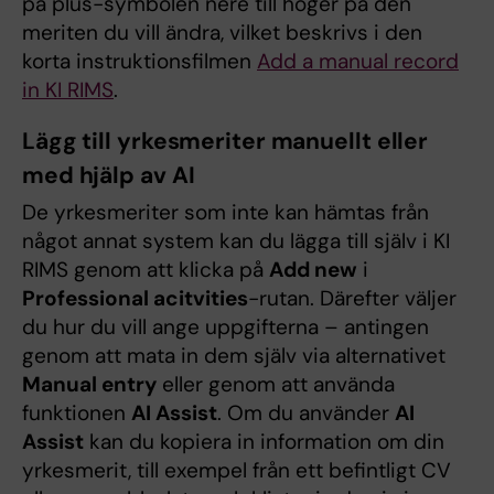
på plus-symbolen nere till höger på den
meriten du vill ändra, vilket beskrivs i den
korta instruktionsfilmen
Add a manual record
in KI RIMS
.
Lägg till yrkesmeriter manuellt eller
med hjälp av AI
De yrkesmeriter som inte kan hämtas från
något annat system kan du lägga till själv i KI
RIMS genom att klicka på
Add new
i
Professional acitvities
-rutan. Därefter väljer
du hur du vill ange uppgifterna – antingen
genom att mata in dem själv via alternativet
Manual entry
eller genom att använda
funktionen
AI Assist
. Om du använder
AI
Assist
kan du kopiera in information om din
yrkesmerit, till exempel från ett befintligt CV