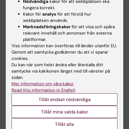
Nödvändiga
kakor för att webbplatsen ska
innan du ändrar synlighetsnivån på dessa
fungera korrekt.
Employments
i KI RIMS från
Internal
till
Kakor för
analys
för att förstå hur
Public
.
webbplatsen används.
Marknadsföringskakor
för att visa och spåra
Avslutade anknytningar från UBW anknutna
relevant innehåll och annonser från externa
kan idag inte hämtas automatiskt till KI RIMS.
plattformar.
Viss information kan överföras till länder utanför EU.
Leadership / responsibility
Genom att samtycka godkänner du att vi sparar
cookies.
assignments
Du kan när som helst ändra eller återkalla ditt
I
Leadership / responsibility assignments
samtycke via kakikonen längst ned till vänster på
sidan.
fyller du i uppdrag i ansvars- och
Mer information om våra kakor
ledarställning som du har/har haft inom och
Read this information in English
utanför akademin. Undantaget är uppdrag
Tillåt endast nödvändiga
som ordförande eller ledamot i akademiska
nämnder med mera, som ska läggas till under
Tillåt mina valda kakor
Committee work
. Favoritmarkera en
Leadership / responsibility assignment
vid
Tillåt alla