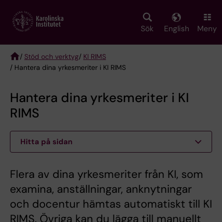
Skip
to
main
Sök
English
Meny
content
/
Stöd och verktyg
/
KI RIMS
/ Hantera dina yrkesmeriter i KI RIMS
Breadcrumb
Hantera dina yrkesmeriter i KI
RIMS
Hitta på sidan
Flera av dina yrkesmeriter från KI, som
examina, anställningar, anknytningar
och docentur hämtas automatiskt till KI
RIMS. Övriga kan du lägga till manuellt