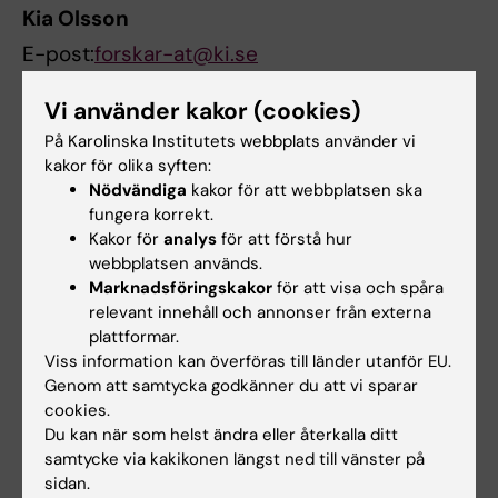
Kia Olsson
E-post:
forskar-at@ki.se
Vi använder kakor (cookies)
Links
På Karolinska Institutets webbplats använder vi
kakor för olika syften:
Nödvändiga
kakor för att webbplatsen ska
Forskar-AT
fungera korrekt.
Kakor för
analys
för att förstå hur
Utlysning av forskar-AT
webbplatsen används.
Marknadsföringskakor
för att visa och spåra
Bedömning av forskar-AT
relevant innehåll och annonser från externa
plattformar.
Viss information kan överföras till länder utanför EU.
Styrgruppen för forskar-AT
Genom att samtycka godkänner du att vi sparar
cookies.
Du kan när som helst ändra eller återkalla ditt
Hade du nytta av informationen på denna sida?
samtycke via kakikonen längst ned till vänster på
Yes
sidan.