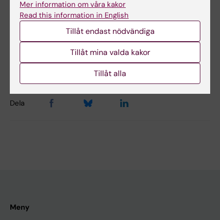
No
Mer information om våra kakor
Read this information in English
Tillåt endast nödvändiga
Innehållsgranskare:
Kia Olsson
Tillåt mina valda kakor
Redaktör:
Kia Olsson
Sidan uppdaterad:
2025-11-26
Tillåt alla
Dela
Meny