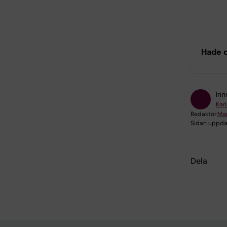
Hade d
Inn
Kar
Redaktör:
Mar
Sidan uppda
Dela