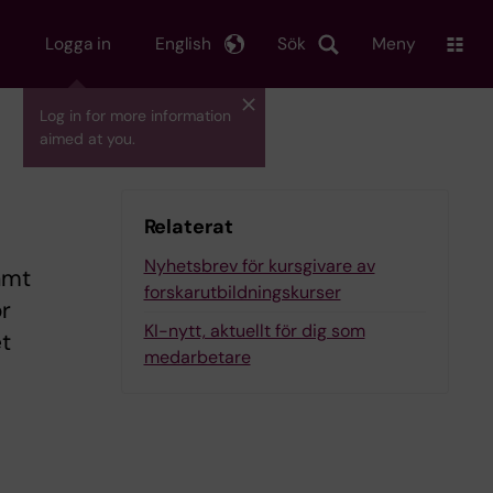
Logga in
English
Sök
Meny
Log in for more information
aimed at you.
Relaterat
Nyhetsbrev för kursgivare av
amt
forskarutbildningskurser
ör
KI-nytt, aktuellt för dig som
t
medarbetare