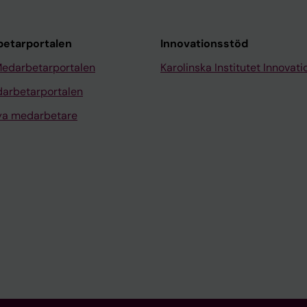
etarportalen
Innovationsstöd
Medarbetarportalen
Karolinska Institutet Innovati
arbetarportalen
nya medarbetare