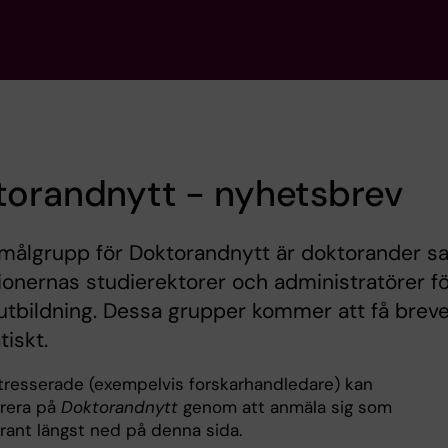
torandnytt - nyhetsbrev
 målgrupp för Doktorandnytt är doktorander s
tionernas studierektorer och administratörer f
utbildning. Dessa grupper kommer att få breve
iskt.
ntresserade (exempelvis forskarhandledare) kan
rera på
Doktorandnytt
genom att anmäla sig som
ant längst ned på denna sida.