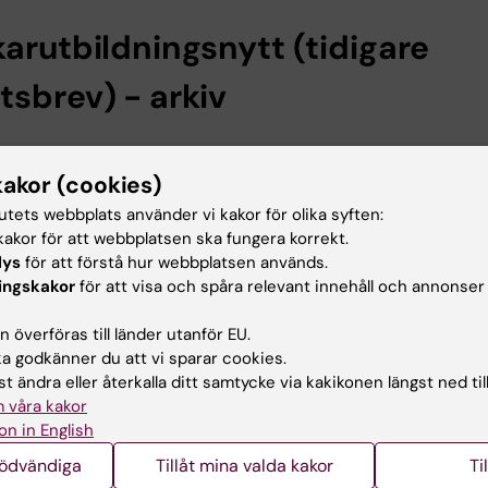
karutbildningsnytt (tidigare
tsbrev) - arkiv
19
kakor (cookies)
tutets webbplats använder vi kakor för olika syften:
akor för att webbplatsen ska fungera korrekt.
18
lys
för att förstå hur webbplatsen används.
ingskakor
för att visa och spåra relevant innehåll och annonser
 överföras till länder utanför EU.
18
 godkänner du att vi sparar cookies.
t ändra eller återkalla ditt samtycke via kakikonen längst ned til
 våra kakor
on in English
umerera på Doktorandnytt
nödvändiga
Tillåt mina valda kakor
Ti