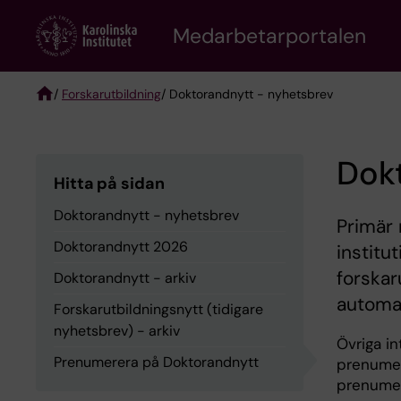
Skip
to
Medarbetarportalen
main
content
/
Forskarutbildning
/ Doktorandnytt - nyhetsbrev
Breadcrumb
Dok
Hitta på sidan
Doktorandnytt - nyhetsbrev
Primär
Doktorandnytt 2026
institu
forskar
Doktorandnytt - arkiv
automat
Forskarutbildningsnytt (tidigare
nyhetsbrev) - arkiv
Övriga i
Prenumerera på Doktorandnytt
prenume
prenumer