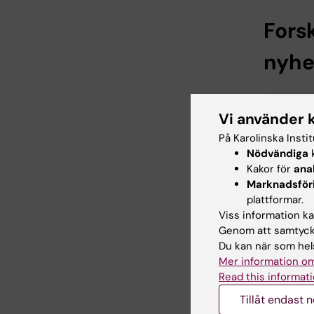
Fors
nyhe
År 20
Vi använder 
På Karolinska Insti
Nödvändiga
k
År 20
Kakor för
ana
Marknadsför
plattformar.
Viss information kan
År 20
Genom att samtycka
Du kan när som hels
Mer information om
Read this informati
Pren
Tillåt endast 