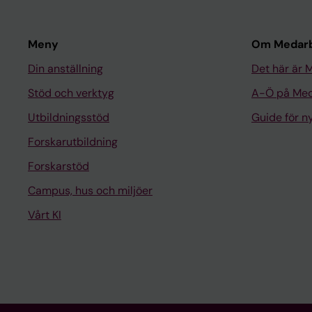
Meny
Om Medarb
Din anställning
Det här är 
Stöd och verktyg
A-Ö på Med
Utbildningsstöd
Guide för 
Forskarutbildning
Forskarstöd
Campus, hus och miljöer
Vårt KI