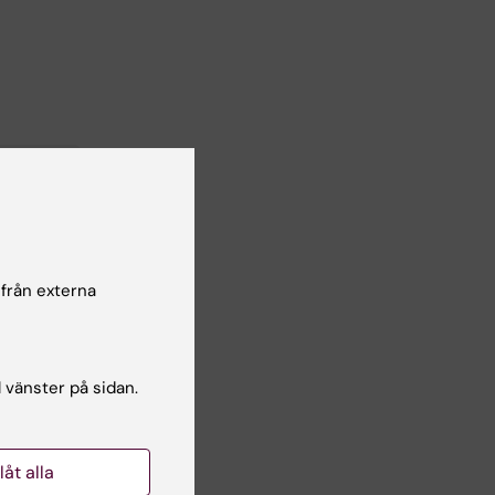
 från externa
l vänster på sidan.
llåt alla