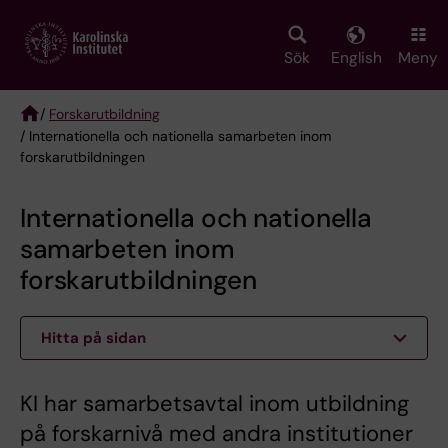
Skip
to
main
Sök
English
Meny
content
/
Forskarutbildning
/ Internationella och nationella samarbeten inom
Breadcrumb
forskarutbildningen
Internationella och nationella
samarbeten inom
forskarutbildningen
Hitta på sidan
KI har samarbetsavtal inom utbildning
på forskarnivå med andra institutioner