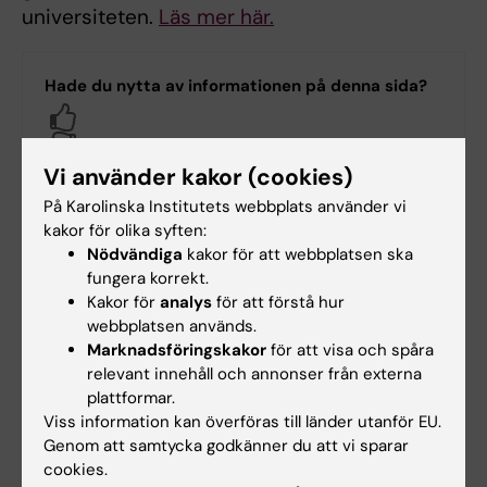
universiteten.
Läs mer här.
Hade du nytta av informationen på denna sida?
Yes
No
Vi använder kakor (cookies)
På Karolinska Institutets webbplats använder vi
Innehållsgranskare:
kakor för olika syften:
Karin Vågstrand
Nödvändiga
kakor för att webbplatsen ska
Redaktör:
Margareta Stark
fungera korrekt.
Sidan uppdaterad:
2026-05-11
Kakor för
analys
för att förstå hur
webbplatsen används.
Marknadsföringskakor
för att visa och spåra
Dela
relevant innehåll och annonser från externa
plattformar.
Viss information kan överföras till länder utanför EU.
Genom att samtycka godkänner du att vi sparar
cookies.