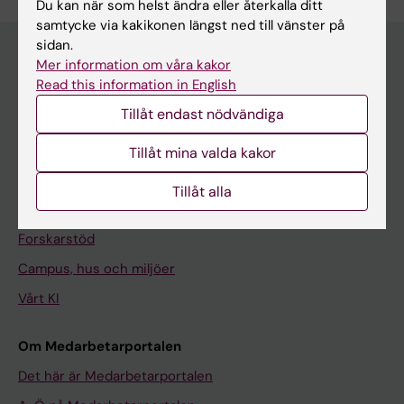
Du kan när som helst ändra eller återkalla ditt
samtycke via kakikonen längst ned till vänster på
sidan.
Mer information om våra kakor
Read this information in English
Meny
Tillåt endast nödvändiga
Din anställning
Stöd och verktyg
Tillåt mina valda kakor
Utbildningsstöd
Tillåt alla
Forskarutbildning
Forskarstöd
Campus, hus och miljöer
Vårt KI
Om Medarbetarportalen
Det här är Medarbetarportalen