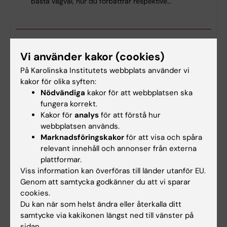
bästa vägval, hur du förbättrar respektive…
Vi använder kakor (cookies)
KIB Talks: iThenticate – en programvara för
att upptäcka plagiering
På Karolinska Institutets webbplats använder vi
kakor för olika syften:
2026-09-09
12:00 - 13:00
Nödvändiga
kakor för att webbplatsen ska
Vi visar hur iThenticate fungerar, hur du laddar
fungera korrekt.
upp ett dokument samt ger tips om vad du bör
Kakor för
analys
för att förstå hur
tänka på när du tolkar resultaten i rapporten. KIB
webbplatsen används.
Talks ges på engelska men vi pratar också
svenska.
Marknadsföringskakor
för att visa och spåra
relevant innehåll och annonser från externa
plattformar.
Viss information kan överföras till länder utanför EU.
Genom att samtycka godkänner du att vi sparar
cookies.
Du kan när som helst ändra eller återkalla ditt
samtycke via kakikonen längst ned till vänster på
sidan.