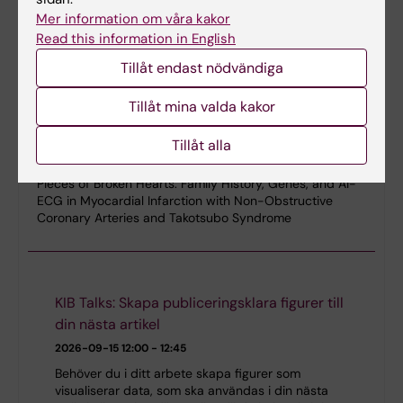
Mer information om våra kakor
Read this information in English
Tillåt endast nödvändiga
Tillåt mina valda kakor
Disputation: Felicia Håkansson
Tillåt alla
2026-09-11
9:00
Pieces of Broken Hearts: Family History, Genes, and AI-
ECG in Myocardial Infarction with Non-Obstructive
Coronary Arteries and Takotsubo Syndrome
KIB Talks: Skapa publiceringsklara figurer till
din nästa artikel
2026-09-15
12:00 - 12:45
Behöver du i ditt arbete skapa figurer som
visualiserar data, som ska användas i din nästa