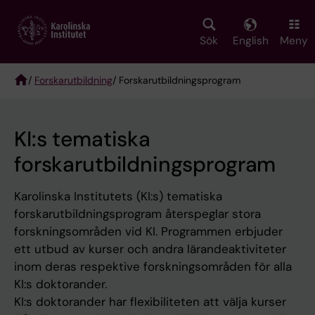
Skip
to
main
Sök
English
Meny
content
/
Forskarutbildning
/ Forskarutbildningsprogram
Breadcrumb
KI:s tematiska
forskarutbildningsprogram
Karolinska Institutets (KI:s) tematiska
forskarutbildningsprogram återspeglar stora
forskningsområden vid KI. Programmen erbjuder
ett utbud av kurser och andra lärandeaktiviteter
inom deras respektive forskningsområden för alla
KI:s doktorander.
KI:s doktorander har flexibiliteten att välja kurser