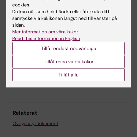
Hade du nytta av informationen på denna sida?
cookies.
Yes
Du kan när som helst ändra eller återkalla ditt
No
samtycke via kakikonen längst ned till vänster på
sidan.
Mer information om våra kakor
Read this information in English
Innehållsgranskare:
Carolina Kristell
Tillåt endast nödvändiga
Redaktör:
Viktoria Olausson
Sidan uppdaterad:
2026-01-20
Tillåt mina valda kakor
Tillåt alla
Dela
Relaterat
Övriga styrdokument