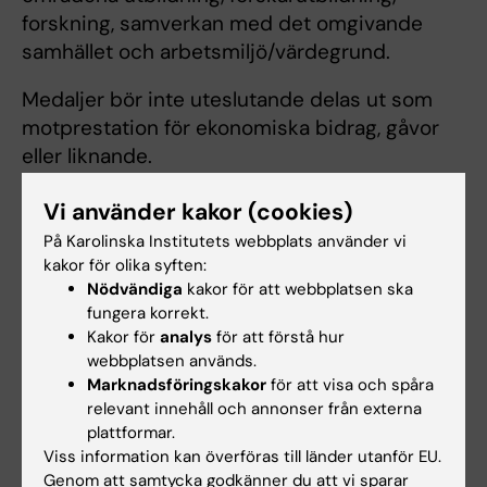
forskning, samverkan med det omgivande
samhället och arbetsmiljö/värdegrund.
Medaljer bör inte uteslutande delas ut som
motprestation för ekonomiska bidrag, gåvor
eller liknande.
Medaljerna tilldelas personer som är i slutet
Vi använder kakor (cookies)
av sin karriär eller inte längre aktiva.
På Karolinska Institutets webbplats använder vi
kakor för olika syften:
Nödvändiga
kakor för att webbplatsen ska
fungera korrekt.
Riktlinjerna i sin helhet
Kakor för
analys
för att förstå hur
webbplatsen används.
Riktlinjer för utdelning av Karolinska Institutets
Marknadsföringskakor
för att visa och spåra
medaljer
(PDF, 84.65 KB)
relevant innehåll och annonser från externa
plattformar.
Viss information kan överföras till länder utanför EU.
Genom att samtycka godkänner du att vi sparar