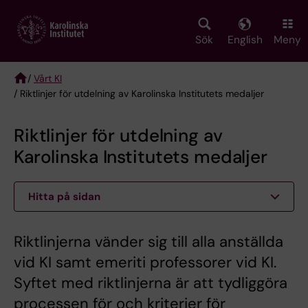
Skip
to
main
Sök
English
Meny
content
/
Vårt KI
/ Riktlinjer för utdelning av Karolinska Institutets medaljer
Breadcrumb
Riktlinjer för utdelning av
Karolinska Institutets medaljer
Hitta på sidan
Riktlinjerna vänder sig till alla anställda
vid KI samt emeriti professorer vid KI.
Syftet med riktlinjerna är att tydliggöra
processen för och kriterier för