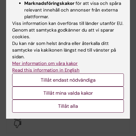
Telefon:
Marknadsföringskakor
för att visa och spåra
+46852486243
relevant innehåll och annonser från externa
E-post:
plattformar.
maria.lancella@ki.se
Viss information kan överföras till länder utanför EU.
Genom att samtycka godkänner du att vi sparar
cookies.
Du kan när som helst ändra eller återkalla ditt
Om utmärkelsen NOR
samtycke via kakikonen längst ned till vänster på
sidan.
Om utmärkelsen "För Nit och Redlighet i rikets
Mer information om våra kakor
tjänst" NOR
Read this information in English
Tillåt endast nödvändiga
Hur man räknar ut om man uppfyller kraven
Tillåt mina valda kakor
Tillåt alla
Hade du nytta av informationen på denna sida?
Yes
No