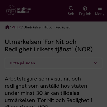
Skip
to
main
Sök
English
Meny
content
/
Vårt KI
/ Utmärkelsen Nit och Redlighet
Breadcrumb
Utmärkelsen "För Nit och
Redlighet i rikets tjänst" (NOR)
Hitta på sidan
Arbetstagare som visat nit och
redlighet som anställd hos staten
under minst 30 år kan tilldelas
utmärkelsen "För Nit och Redlighet i