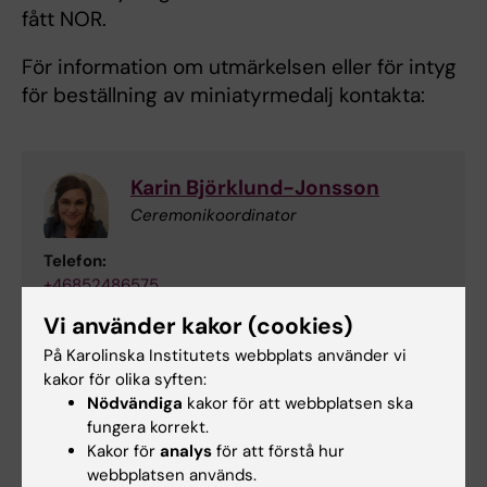
fått NOR.
För information om utmärkelsen eller för intyg
för beställning av miniatyrmedalj kontakta:
Karin Björklund-Jonsson
Ceremonikoordinator
Telefon:
+46852486575
E-post:
Vi använder kakor (cookies)
karin.bjorklund-jonsson@ki.se
På Karolinska Institutets webbplats använder vi
kakor för olika syften:
Nödvändiga
kakor för att webbplatsen ska
Maria Lancella
fungera korrekt.
Kakor för
analys
för att förstå hur
Ceremonikoordinator
webbplatsen används.