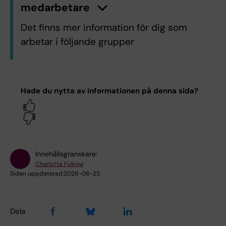
medarbetare
n
K
l
i
c
k
a
h
ä
r
f
ö
r
a
t
t
v
i
s
a
/
d
ö
l
j
a
i
n
f
o
r
m
a
t
i
o
Det finns mer information för dig som
arbetar i följande grupper
OF.OF Odontologi
OV.OV Universitetstandvården
Hade du nytta av informationen på denna sida?
Yes
Logga in med KI-ID
No
Innehållsgranskare:
Charlotta Fylking
Sidan uppdaterad:
2026-06-25
Dela