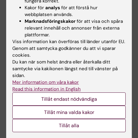
Institutionen för molekylär medicin och
fungera korrekt.
Kakor för
analys
för att förstå hur
kirurgi
(MMK)
webbplatsen används.
Marknadsföringskakor
för att visa och spåra
Prefekt:
Rebecka Hultgren
relevant innehåll och annonser från externa
plattformar.
Adm chef:
Therese Kindåker
Viss information kan överföras till länder utanför EU.
Genom att samtycka godkänner du att vi sparar
Kod: K1
cookies.
Du kan när som helst ändra eller återkalla ditt
Institutionen för neurobiologi,
samtycke via kakikonen längst ned till vänster på
vårdvetenskap och samhälle
(NVS)
sidan.
Mer information om våra kakor
Prefekt:
Maria Ankarcrona
Read this information in English
Adm chef:
Carin Ullman
Tillåt endast nödvändiga
Kod: H1
Tillåt mina valda kakor
Institutionen för neurovetenskap
(Neuro)
Tillåt alla