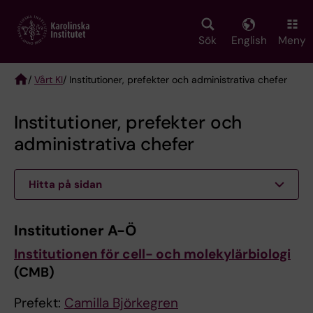
Skip
to
main
Sök
English
Meny
content
/
Vårt KI
/ Institutioner, prefekter och administrativa chefer
Breadcrumb
Institutioner, prefekter och
administrativa chefer
Hitta på sidan
Institutioner A-Ö
Institutionen för cell- och molekylärbiologi
(CMB)
Prefekt:
Camilla Björkegren