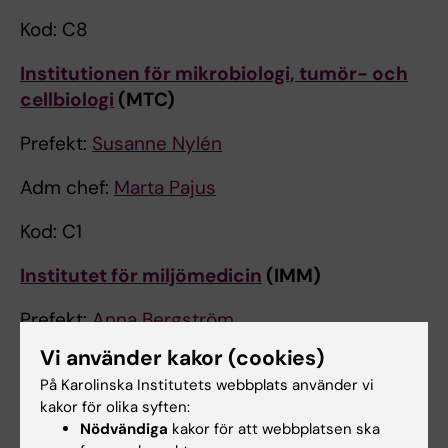
Kod: C8
Institutionen för mikrobiologi, tumör- och
cellbiologi
(MTC)
Prefekt:
Susanne Nylén
Adm chef:
Marta Pajus
Kod: C1
Institutet för miljömedicin
(IMM)
Prefekt:
Anna Bergström
Vi använder kakor (cookies)
Adm chef:
Henrik Jonsson
På Karolinska Institutets webbplats använder vi
Kod: C6
kakor för olika syften:
Nödvändiga
kakor för att webbplatsen ska