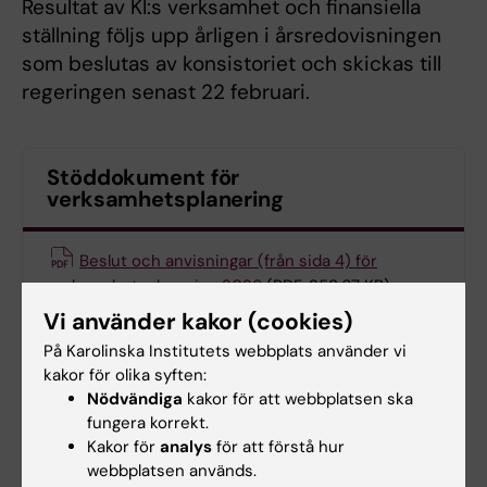
Resultat av KI:s verksamhet och finansiella
ställning följs upp årligen i årsredovisningen
som beslutas av konsistoriet och skickas till
regeringen senast 22 februari.
Stöddokument för
verksamhetsplanering
Beslut och anvisningar (från sida 4) för
verksamhetsplanering 2026
(PDF, 358.67 KB)
Vi använder kakor (cookies)
Mallar för verksamhetsplanering och
På Karolinska Institutets webbplats använder vi
riskbedömning
(File, 370.27 KB)
kakor för olika syften:
Nödvändiga
kakor för att webbplatsen ska
fungera korrekt.
Kakor för
analys
för att förstå hur
webbplatsen används.
Gemensamt verksamhetsstöds