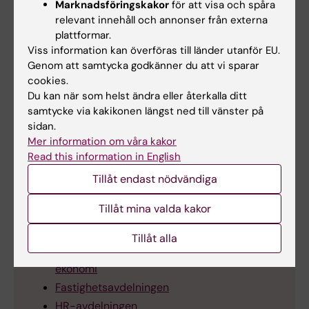
Marknadsföringskakor
för att visa och spåra
(GVS) VP för 2026 - PDF för utskrift
relevant innehåll och annonser från externa
plattformar.
Verksamhetsplaner för GVS 2026
(PDF, 343.74
Viss information kan överföras till länder utanför EU.
KB)
Genom att samtycka godkänner du att vi sparar
cookies.
Du kan när som helst ändra eller återkalla ditt
samtycke via kakikonen längst ned till vänster på
sidan.
Verksamhetsplaner för GVS
Mer information om våra kakor
Read this information in English
Gemensamt verksamhetsstöd
Tillåt endast nödvändiga
(övergripande)
Avdelningen för forskningsstöd och externa
Tillåt mina valda kakor
relationer
Avdelningen för utbildningsstöd
Tillåt alla
Avdelningen för juridik, planering och
ekonomi
Fastighetsavdelningen
HR-avdelningen