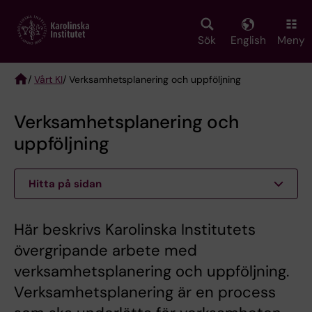
Skip
to
main
Sök
English
Meny
content
/
Vårt KI
/ Verksamhetsplanering och uppföljning
Breadcrumb
Verksamhetsplanering och
uppföljning
Hitta på sidan
Här beskrivs Karolinska Institutets
övergripande arbete med
verksamhetsplanering och uppföljning.
Verksamhetsplanering är en process