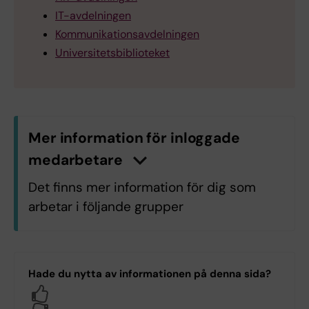
IT-avdelningen
Kommunikationsavdelningen
Universitetsbiblioteket
Mer information för inloggade
medarbetare
n
K
l
i
c
k
a
h
ä
r
f
ö
r
a
t
t
v
i
s
a
/
d
ö
l
j
a
i
n
f
o
r
m
a
t
i
o
Det finns mer information för dig som
arbetar i följande grupper
C4.C4 Neurovetenskap
OF.OF Odontologi
Hade du nytta av informationen på denna sida?
OV.OV Universitetstandvården
Yes