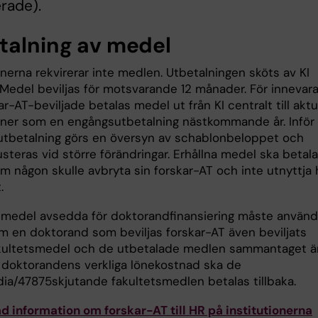
rade).
talning av medel
onerna rekvirerar inte medlen. Utbetalningen sköts av KI
. Medel beviljas för motsvarande 12 månader. För innevar
ar-AT-beviljade betalas medel ut från KI centralt till aktu
ioner som en engångsutbetalning nästkommande år. Inför
 utbetalning görs en översyn av schablonbeloppet och
steras vid större förändringar. Erhållna medel ska betal
om någon skulle avbryta sin forskar-AT och inte utnyttja 
.
smedel avsedda för doktorandfinansiering måste använ
 Om en doktorand som beviljas forskar-AT även beviljats
kultetsmedel och de utbetalade medlen sammantaget ä
 doktorandens verkliga lönekostnad ska de
ia/47875skjutande fakultetsmedlen betalas tillbaka.
ad information om forskar-AT till HR på institutionerna