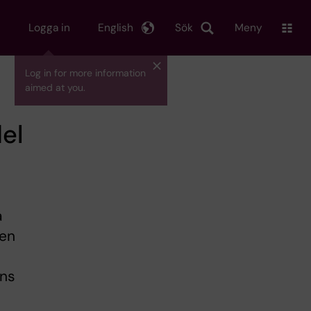
Logga in
English
Sök
Meny
Log in for more information
aimed at you.
el
å
den
nns