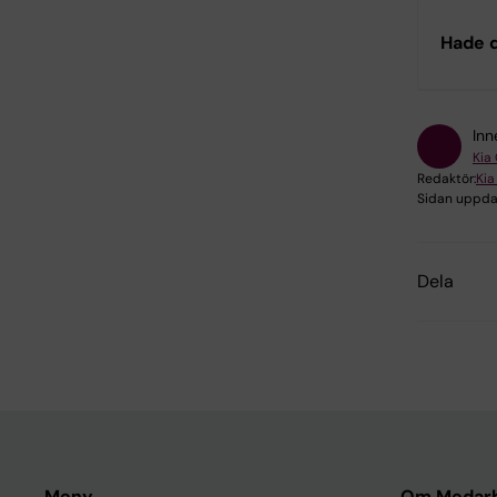
Hade d
Inn
Kia
Redaktör:
Kia
Sidan uppda
Dela
Meny
Om Medarb