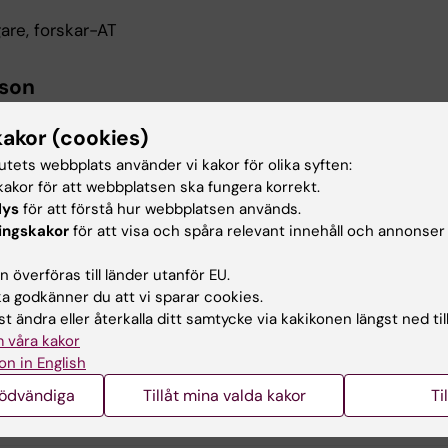
are, forskar-AT
sson
orskar-at@ki.se
kakor (cookies)
tutets webbplats använder vi kakor för olika syften:
akor för att webbplatsen ska fungera korrekt.
s
lys
för att förstå hur webbplatsen används.
ingskakor
för att visa och spåra relevant innehåll och annonser
ar-AT
 överföras till länder utanför EU.
 godkänner du att vi sparar cookies.
ing av forskar-AT
t ändra eller återkalla ditt samtycke via kakikonen längst ned til
 våra kakor
ing av forskar-AT
on in English
nödvändiga
Tillåt mina valda kakor
Ti
uppen för forskar-AT