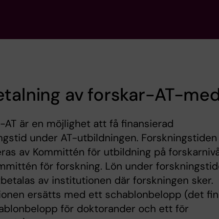
talning av forskar-AT-med
-AT är en möjlighet att få finansierad
ngstid under AT-utbildningen. Forskningstiden
eras av Kommittén för utbildning på forskarniv
mittén för forskning. Lön under forskningsti
tbetalas av institutionen där forskningen sker.
tionen ersätts med ett schablonbelopp (det fi
ablonbelopp för doktorander och ett för