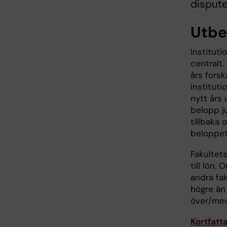
dispute
Utbe
Instituti
centralt
års forsk
institut
nytt års
belopp ju
tillbaka 
beloppet
Fakultet
till lön.
andra fa
högre än
över/med
Kortfatt