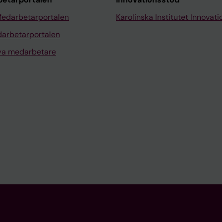
Medarbetarportalen
Karolinska Institutet Innovati
arbetarportalen
nya medarbetare