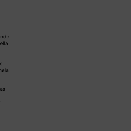
ande
ella
as
hela
das
r