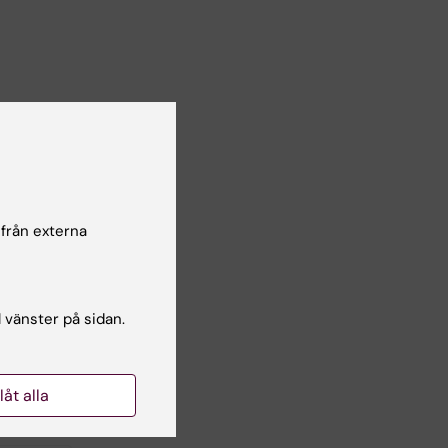
 från externa
l vänster på sidan.
llåt alla