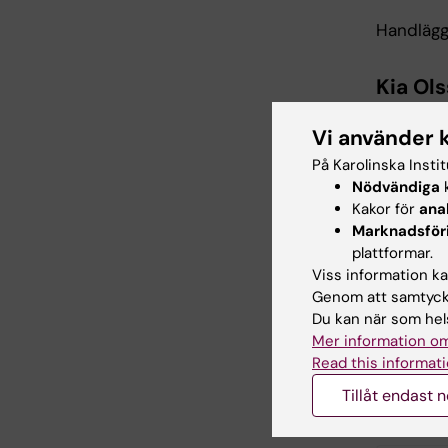
Handlägg
Kia Ol
E-post:
f
Vi använder 
På Karolinska Insti
Nödvändiga
k
Link
Kakor för
ana
Marknadsför
Forsk
plattformar.
Viss information kan
Genom att samtycka
Utlysn
Du kan när som hels
Mer information om
Bedömn
Read this informati
Tillåt endast 
Styrgr