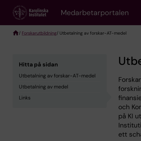
Skip
to
Medarbetarportalen
main
content
/
Forskarutbildning
/ Utbetalning av forskar-AT-medel
Breadcrumb
Utbe
Hitta på sidan
Utbetalning av forskar-AT-medel
Forskar
Utbetalning av medel
forskni
finansi
Links
och Kom
på KI u
Institu
ett sch