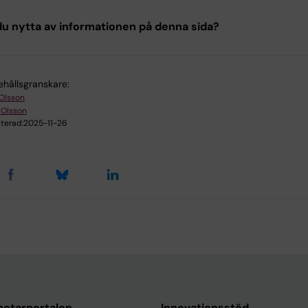
u nytta av informationen på denna sida?
ehållsgranskare:
 Olsson
 Olsson
terad:
2025-11-26
etarportalen
Innovationsstöd