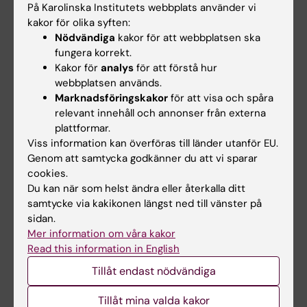
På Karolinska Institutets webbplats använder vi
Det prestigefyllda nordiska Anders Jahre-priset för
kakor för olika syften:
medicinsk forskning 2026 tilldelas professor Ole Kiehn,
Nödvändiga
kakor för att webbplatsen ska
Karolinska Institutet och Köpenhamns universitet.
Professor Kiehn får priset för sina…
fungera korrekt.
Kakor för
analys
för att förstå hur
webbplatsen används.
Marknadsföringskakor
för att visa och spåra
relevant innehåll och annonser från externa
plattformar.
Viss information kan överföras till länder utanför EU.
Genom att samtycka godkänner du att vi sparar
cookies.
Du kan när som helst ändra eller återkalla ditt
samtycke via kakikonen längst ned till vänster på
sidan.
Mer information om våra kakor
Read this information in English
Riktad behandling av ett stressprotein kan
Tillåt endast nödvändiga
förebygga effekter av tidig trauma
Tillåt mina valda kakor
2026-06-11 10:50