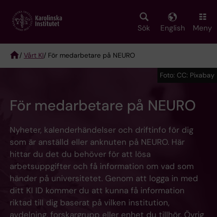
Skip
to
main
Sök
English
Meny
content
/
Vårt KI
/ För medarbetare på NEURO
Breadcrumb
Foto: CC: Pixabay
För medarbetare på NEURO
Nyheter, kalenderhändelser och driftinfo för dig
som är anställd eller anknuten på NEURO. Här
hittar du det du behöver för att lösa
arbetsuppgifter och få information om vad som
händer på universitetet. Genom att logga in med
ditt KI ID kommer du att kunna få information
riktad till dig baserat på vilken institution,
avdelning, forskargrupp eller enhet du tillhör. Övrig