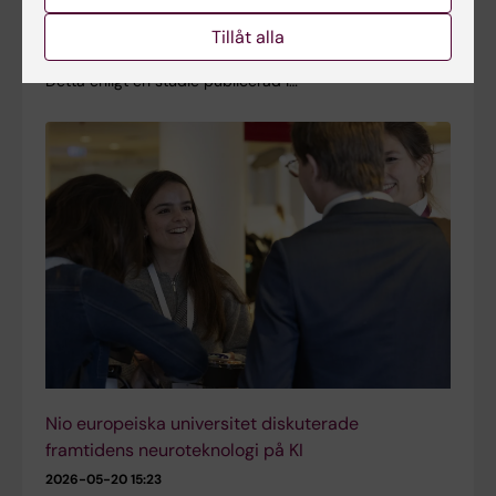
Tidiga insatser riktade mot ett centralt stressprotein kan
Tillåt alla
skydda mot bestående förändringar i beteende och
hjärna kopplade till svåra upplevelser i barndomen.
Detta enligt en studie publicerad i…
Nio europeiska universitet diskuterade
framtidens neuroteknologi på KI
2026-05-20 15:23