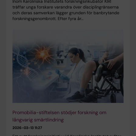
Inom Karolinska Institutets forskningsinkubator KIRI
träffar unga forskare varandra över disciplingränserna
och deras samverkan lägger grunden för banbrytande
forskningsgenombrott. Efter fyra år…
Promobilia-stiftelsen stödjer forskning om
långvarig smärtlindring
2026-03-13 11:27