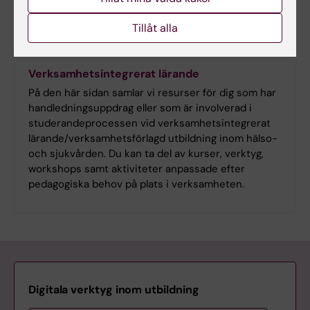
Tillåt alla
Verksamhetsintegrerat lärande
På den här sidan samlar vi resurser för dig som har
handledningsuppdrag eller som är involverad i
studerandeprocessen vid verksamhetsintegrerat
lärande/verksamhetsförlagd utbildning inom hälso-
och sjukvården. Du kan ta del av kurser, verktyg,
workshops samt aktiviteter anpassade efter
pedagogiska behov på plats i verksamheten.
Digitala verktyg inom utbildning