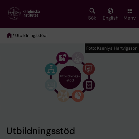
Skip
to
main
Sök
English
Meny
content
/ Utbildningsstöd
Breadcrumb
Foto: Kseniya Hartvigsson
Foto: Kseniya Hartvigsson
Utbildningsstöd