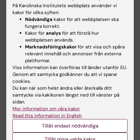
På Karolinska Institutets webbplats använder vi
Uppdragsutbildning - stöd för lärare och
kursgivare
kakor för olika syften:
Nödvändiga
kakor för att webbplatsen ska
Uppdragsutbildning tillgodoser behovet av
fungera korrekt.
kompetensutveckling i arbetsgivarens verksamhet,
Kakor för
analys
för att förstå hur
och därmed vidareutvecklar och expanderar den
webbplatsen används.
utåtriktade verksamheten.
Marknadsföringskakor
för att visa och spåra
relevant innehåll och annonser från externa
plattformar.
Viss information kan överföras till länder utanför EU.
Genom att samtycka godkänner du att vi sparar
cookies.
Du kan när som helst ändra eller återkalla ditt
samtycke via kakikonen längst ned till vänster på
sidan.
Mer information om våra kakor
Read this information in English
Tillåt endast nödvändiga
Tillåt mina valda kakor