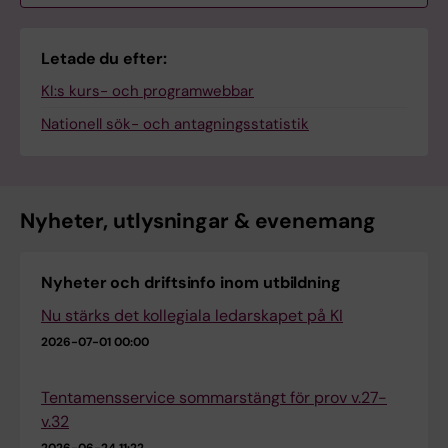
utbildnings/programnämnder
Tortalk: uppläsning av digital text
Regler och administration
Letade du efter:
GUA - Utbildningsansvariga
KI:s kurs- och programwebbar
TimeEdit: lokalbokning
Blanketter & mallar
Nationell sök- och antagningsstatistik
KIB - Universitetsbiblioteket
TimeEdit: schemaläggning
Högskolelagen
Kommittén för utbildning på grundnivå
och avancerad nivå (KU)
KI-portfolio, ett digitalt
Nyheter, utlysningar & evenemang
Högskoleförordningen
bedömningsverktyg för
verksamhetsförlagd utbildning
Nätverk inom
Nyheter och driftsinfo inom utbildning
utbildningsadministration
Nu stärks det kollegiala ledarskapet på KI
Pedagogiska nätverket i Teams
2026-07-01 00:00
Tentamensservice sommarstängt för prov v.27-
Programstudievägledare
v.32
2026-06-24 11:22