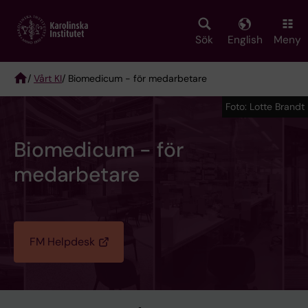
Skip
to
main
Sök
English
Meny
content
/
Vårt KI
/ Biomedicum - för medarbetare
Breadcrumb
Foto: Lotte Brandt
Biomedicum - för
medarbetare
FM Helpdesk