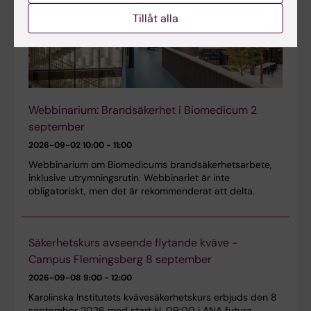
Tillåt alla
Webbinarium: Brandsäkerhet i Biomedicum 2
september
2026-09-02
10:00 - 11:00
Webbinarium om Biomedicums brandsäkerhetsarbete,
inklusive utrymningsrutin. Webbinariet är inte
obligatoriskt, men det är rekommenderat att delta.
Säkerhetskurs avseende flytande kväve -
Campus Flemingsberg 8 september
2026-09-08
9:00 - 12:00
Karolinska Institutets kvävesäkerhetskurs erbjuds den 8
september 2026 med start kl. 09:00 i ANA futura.