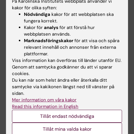
På Karolinska Institutets webbplats använder vi
Biomedicum leverantörsutställning - 24 augusti
kakor för olika syften:
2026-08-24
9:00 - 15:00
Nödvändiga
kakor för att webbplatsen ska
Välkomna till Biomedicums leverantörsutställning i
fungera korrekt.
mingelområdet på plan 3.
Kakor för
analys
för att förstå hur
webbplatsen används.
Marknadsföringskakor
för att visa och spåra
relevant innehåll och annonser från externa
Säkerhetskurs avseende flytande kväve -
plattformar.
Campus Solna 27 augusti
Viss information kan överföras till länder utanför EU.
2026-08-27
9:00 - 12:00
Genom att samtycka godkänner du att vi sparar
Karolinska Institutets kvävesäkerhetskurs erbjuds den 27
cookies.
augusti 2026 med start kl. 09:00 i Biomedicum. Kursen
Du kan när som helst ändra eller återkalla ditt
är obligatorisk för dem som behöver tillträde till rum
samtycke via kakikonen längst ned till vänster på
med isotermaler på Biomedicum, ANA…
sidan.
Mer information om våra kakor
Read this information in English
Tillåt endast nödvändiga
Tillåt mina valda kakor