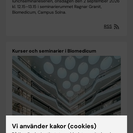
lunchseminarieserien, onsdagen den 2 september 2026
kl. 12.15–13.15 i seminarierummet Ragnar Granit,
Biomedicum, Campus Solna.
RSS
Kurser och seminarier i Biomedicum
Vi använder kakor (cookies)