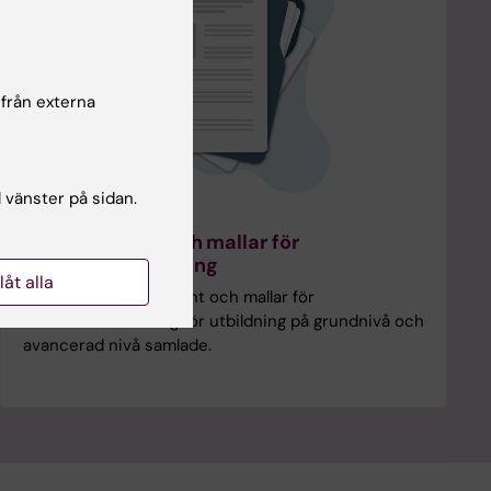
 från externa
l vänster på sidan.
Styrdokument och mallar för
kvalitetsutvärdering
llåt alla
Här finns styrdokument och mallar för
kvalitetsutvärdering för utbildning på grundnivå och
avancerad nivå samlade.