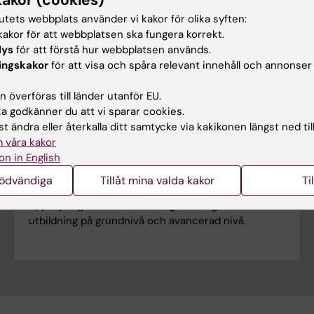
tutets webbplats använder vi kakor för olika syften:
akor för att webbplatsen ska fungera korrekt.
lys
för att förstå hur webbplatsen används.
ingskakor
för att visa och spåra relevant innehåll och annonser
 överföras till länder utanför EU.
 godkänner du att vi sparar cookies.
t ändra eller återkalla ditt samtycke via kakikonen längst ned til
 våra kakor
Rapport och resultat från enkäter och
on in English
uppföljningar
nödvändiga
Tillåt mina valda kakor
Ti
Här samlas rapporter och resultaten av de
uppföljningar och utvärderingar som genomförs av
utbildning på grundnivå och avancerad nivå.