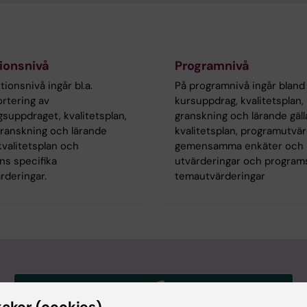
tionsnivå
Programnivå
tionsnivå ingår bl.a.
På programnivå ingår bland
rtering av
kursuppdrag, kvalitetsplan, k
gsuppdraget, kvalitetsplan,
granskning och lärande gäl
 granskning och lärande
kvalitetsplan, programutvär
kvalitetsplan och
gemensamma enkäter och
ons specifika
utvärderingar och program
rderingar.
temautvärderingar
kakor (cookies)