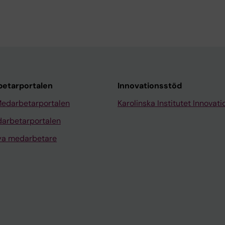
etarportalen
Innovationsstöd
Medarbetarportalen
Karolinska Institutet Innovati
arbetarportalen
nya medarbetare