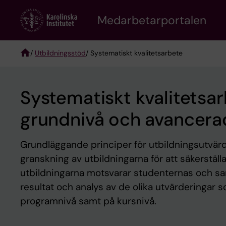
Skip
to
Medarbetarportalen
main
content
/
Utbildningsstöd
/ Systematiskt kvalitetsarbete
Breadcrumb
Systematiskt kvalitetsa
grundnivå och avancera
Grundläggande principer för utbildningsutvärd
granskning av utbildningarna för att säkerstäl
utbildningarna motsvarar studenternas och s
resultat och analys av de olika utvärderingar 
programnivå samt på kursnivå.