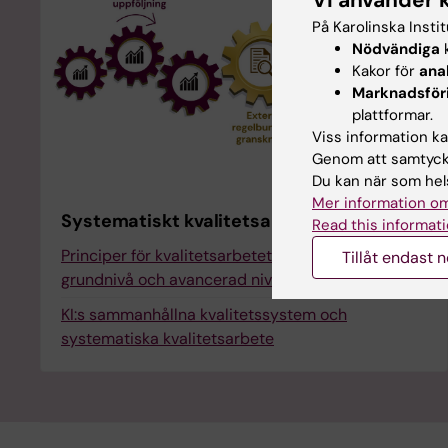
På Karolinska Insti
Nödvändiga
k
Kakor för
ana
Marknadsför
plattformar.
Viss information kan
Genom att samtycka
Du kan när som hels
Mer information om
Systematiskt kvalitetsarbete
Read this informati
Principer för kvalitetsarbetet inom utbildning på
Tillåt endast 
grundnivå och avancerad nivå
KI:s sammanhållna kvalitetssystem och
systematiska kvalitetsarbete