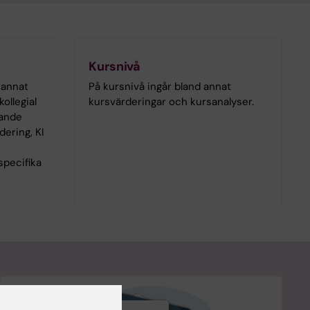
Kursnivå
 annat
På kursnivå ingår bland annat
ollegial
kursvärderingar och kursanalyser.
lande
dering, KI
specifika