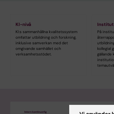
KI-nivå
Institu
KI:s sammanhållna kvalitetssystem
På institu
omfattar utbildning och forskning,
återrappo
inklusive samverkan med det
utbildnin
omgivande samhället och
kollegial
verksamhetsstödet.
gällande 
instituti
temautvä
Vi använder 