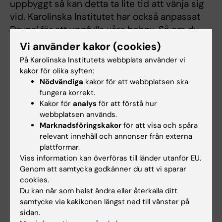
uppbyggt så kan detta ta lite tid att vänja sig
vid. Karolinska Institutet har också anpassat
Drupal för att uppfylla våra behov. Så om du
arbetat mycket i Drupal tidigare kommer du
Vi använder kakor (cookies)
att känna igen mycket - men också stöta
På Karolinska Institutets webbplats använder vi
på nya funktioner.
kakor för olika syften:
Nödvändiga
kakor för att webbplatsen ska
fungera korrekt.
Roller i systemet
Kakor för
analys
för att förstå hur
webbplatsen används.
Alla sidor ska ha en innehållsansvarig och en
Marknadsföringskakor
för att visa och spåra
webbredaktör. Detta kan vara samma person.
relevant innehåll och annonser från externa
plattformar.
På institutionerna finns också en utsedd
Viss information kan överföras till länder utanför EU.
person som fungerar som
huvudredaktör för
Genom att samtycka godkänner du att vi sparar
institutionens redaktörer
(samt gärna en
cookies.
Du kan när som helst ändra eller återkalla ditt
biträdande huvudredaktör) och fler
samtycke via kakikonen längst ned till vänster på
redaktörer om det finns behov.
sidan.