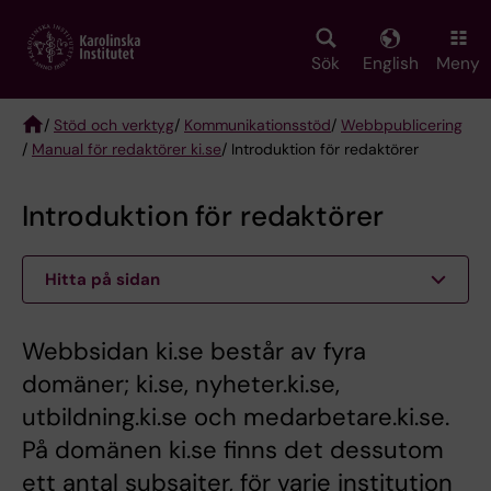
Skip
to
main
Sök
English
Meny
content
/
Stöd och verktyg
/
Kommunikationsstöd
/
Webbpublicering
/
Manual för redaktörer ki.se
/ Introduktion för redaktörer
Breadcrumb
Introduktion för redaktörer
Hitta på sidan
Webbsidan ki.se består av fyra
domäner; ki.se, nyheter.ki.se,
utbildning.ki.se och medarbetare.ki.se.
På domänen ki.se finns det dessutom
ett antal subsajter, för varje institution