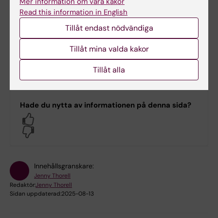
Mer information om våra kakor
Read this information in English
Detaljerad beskrivning av rollerna i
Tillåt endast nödvändiga
Drupal
Tillåt mina valda kakor
Redaktörsorganisation för Karolinska Institutets
webbplats
Tillåt alla
Hade du nytta av informationen på denna sida?
Yes
No
Innehållsgranskare:
Jenny Thorell
Redaktör:
Jenny Thorell
Sidan uppdaterad:
2025-08-13