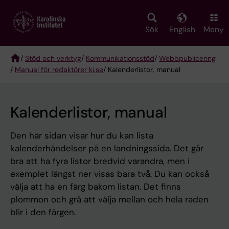
Skip
to
main
Sök
English
Meny
content
/
Stöd och verktyg
/
Kommunikationsstöd
/
Webbpublicering
/
Manual för redaktörer ki.se
/ Kalenderlistor, manual
Breadcrumb
Kalenderlistor, manual
Den här sidan visar hur du kan lista
kalenderhändelser på en landningssida. Det går
bra att ha fyra listor bredvid varandra, men i
exemplet längst ner visas bara två. Du kan också
välja att ha en färg bakom listan. Det finns
plommon och grå att välja mellan och hela raden
blir i den färgen.