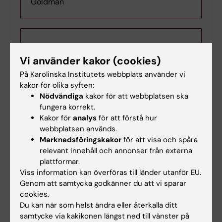
Goldman
Vi använder kakor (cookies)
På Karolinska Institutets webbplats använder vi
kakor för olika syften:
Nödvändiga
kakor för att webbplatsen ska
fungera korrekt.
Kakor för
analys
för att förstå hur
webbplatsen används.
Marknadsföringskakor
för att visa och spåra
relevant innehåll och annonser från externa
plattformar.
Viss information kan överföras till länder utanför EU.
2026-08-20
13:00 - 15:00
Genom att samtycka godkänner du att vi sparar
Halvtidsseminarium: Abdulwahab Iman
cookies.
Du kan när som helst ändra eller återkalla ditt
samtycke via kakikonen längst ned till vänster på