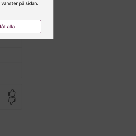
l vänster på sidan.
llåt alla
Yes
No