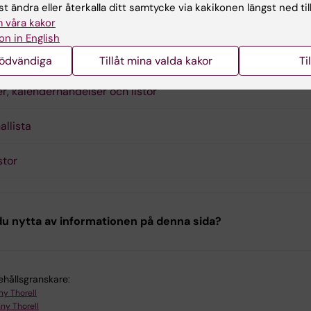
n/promon.
t ändra eller återkalla ditt samtycke via kakikonen längst ned til
 våra kakor
on in English
ar
nödvändiga
Tillåt mina valda kakor
Ti
r, kalenderhändelser och listor
allista
stor
u nytta av informationen på denna sida?
ehållsgranskare:
ny Thorell
ny Thorell