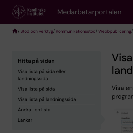
Skip
to
Medarbetarportalen
main
content
/
Stöd och verktyg
/
Kommunikationsstöd
/
Webbpublicering
Breadcrumb
Visa
Hitta på sidan
land
Visa lista på sida eller
landningssida
Visa en
Visa lista på sida
progra
Visa lista på landningssida
Ändra i en lista
Länkar