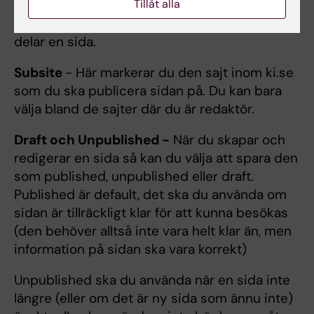
Tillåt alla
media. Här kan du lägga in en bild som hämtas
av sociala medier och följer med när någon
delar en sida.
Subsite
- Här markerar du den sajt inom ki.se
som du ska publicera sidan på. Du kan bara
välja bland de sajter där du är redaktör.
Draft och Unpublished -
När du skapar och
redigerar en sida så kan du välja att spara den
som published, unpublished eller draft.
Published är default, det ska du använda om
sidan är tillräckligt klar för att kunna besökas
(den behöver alltså inte vara helt klar än, men
information på sidan ska vara korrekt)
Unpublished ska du använda när en sida inte
längre (eller om det är ny sida som ännu inte)