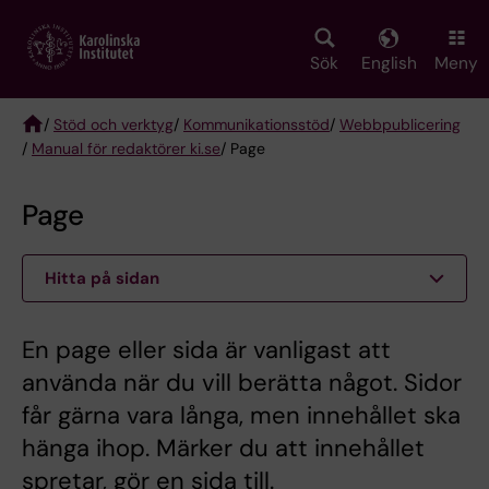
Skip
to
main
Sök
English
Meny
content
/
Stöd och verktyg
/
Kommunikationsstöd
/
Webbpublicering
/
Manual för redaktörer ki.se
/ Page
Breadcrumb
Page
Hitta på sidan
En page eller sida är vanligast att
använda när du vill berätta något. Sidor
får gärna vara långa, men innehållet ska
hänga ihop. Märker du att innehållet
spretar, gör en sida till.