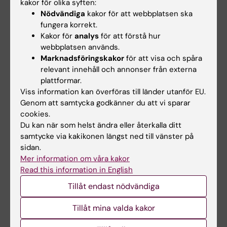
kakor för olika syften:
det ska dyka upp en person som
Nödvändiga
kakor för att webbplatsen ska
innehållsgranskare. Du kan välja att dölja Last
fungera korrekt.
Kakor för
analys
för att förstå hur
updated by när sidan har en
webbplatsen används.
innehållsgranskare.
Tänk på att göra det
Marknadsföringskakor
för att visa och spåra
sparsamt.
Det är bra om användaren kan få
relevant innehåll och annonser från externa
tag i innehållsgranskare och/eller redaktör för
plattformar.
att ställa frågor eller rapportera fel.
Viss information kan överföras till länder utanför EU.
Genom att samtycka godkänner du att vi sparar
Metadata for search engines –
Fyll bara i
cookies.
detta om du vill ha en annan metadatatext än
Du kan när som helst ändra eller återkalla ditt
samtycke via kakikonen längst ned till vänster på
den du har angett som ingress. Google och
sidan.
andra sökmotorer använder detta fält för att
Mer information om våra kakor
plocka text till den ”snippet” som visas under
Read this information in English
sökresultaten. Texten i detta fält används
Tillåt endast nödvändiga
också av sociala medier, till exempel
Facebook, och blir den sammanfattning som
Tillåt mina valda kakor
visas när du delar sidan. Metadata for social