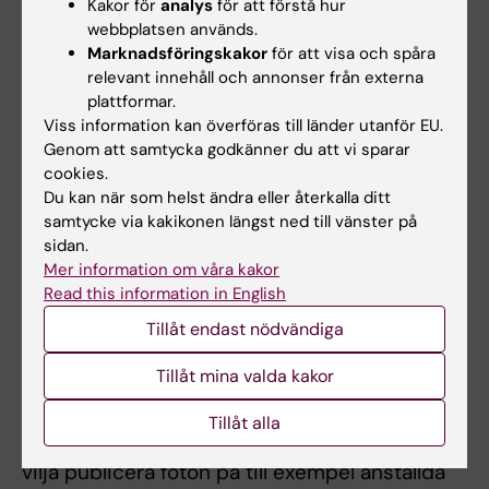
Kakor för
analys
för att förstå hur
Alla bilder som ska publiceras på webben ska
webbplatsen används.
vara sparade i bildformaten JPG eller PNG
Marknadsföringskakor
för att visa och spåra
relevant innehåll och annonser från externa
(vanligast vid fotografier) och GIF (vanligast
plattformar.
för illustrationer och grafik).
Viss information kan överföras till länder utanför EU.
Genom att samtycka godkänner du att vi sparar
En bild på webben behöver sällan vara särskilt
cookies.
stor.
Du kan när som helst ändra eller återkalla ditt
samtycke via kakikonen längst ned till vänster på
Läs mer om KI:s
riktlinjer för bildmaterial
.
sidan.
Mer information om våra kakor
Rättigheter och skyldigheter
Read this information in English
Du måste alltid ha tillstånd från personer som
Tillåt endast nödvändiga
är med på bilden vid publicering på Internet.
Tillåt mina valda kakor
Foton där personer kan identifieras betraktas
normalt som personuppgifter även om inga
Tillåt alla
namn nämns. Om man på en webbplats skulle
vilja publicera foton på till exempel anställda