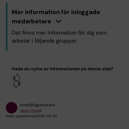
Mer information för inloggade
medarbetare
n
K
l
i
c
k
a
h
ä
r
f
ö
r
a
t
t
v
i
s
a
/
d
ö
l
j
a
i
n
f
o
r
m
a
t
i
o
Det finns mer information för dig som
arbetar i följande grupper
UF.GVS.KA.Digitala
kommunikationskanaler
Hade du nytta av informationen på denna sida?
Yes
Logga in med KI-ID
No
Innehållsgranskare:
Jenny Thorell
Sidan uppdaterad:
2026-05-20