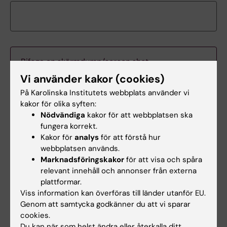
Bifoga
Bifoga en skärmdump/screen shot
fil/screenshot
Vi använder kakor (cookies)
Hur ser det ut på din skärm, oftast är det lättare att förstå
På Karolinska Institutets webbplats använder vi
vad felet är med hjälp av en skärmdump.
kakor för olika syften:
Nödvändiga
kakor för att webbplatsen ska
fungera korrekt.
Vilken plattform?
Kakor för
analys
för att förstå hur
webbplatsen används.
Marknadsföringskakor
för att visa och spåra
relevant innehåll och annonser från externa
plattformar.
Vilket operativsystem har du?
Viss information kan överföras till länder utanför EU.
Genom att samtycka godkänner du att vi sparar
cookies.
Du kan när som helst ändra eller återkalla ditt