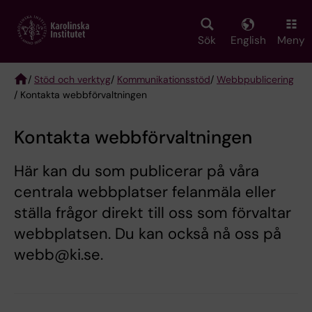
Skip
to
main
Sök
English
Meny
content
/
Stöd och verktyg
/
Kommunikationsstöd
/
Webbpublicering
/ Kontakta webbförvaltningen
Breadcrumb
Kontakta webbförvaltningen
Här kan du som publicerar på våra
centrala webbplatser felanmäla eller
ställa frågor direkt till oss som förvaltar
webbplatsen. Du kan också nå oss på
webb@ki.se.