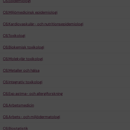
C6.Epidemiologi
C6.Miljömedicinsk epidemiologi
C6.Kardiovaskulär- och nutritionsepidemiologi
C6.Toxikologi
C6.Biokemisk toxikologi
C6.Molekylär toxikologi
C6.Metaller och hälsa
C6.Integrativ toxikologi
C6.Exp astma- och allergiforskning
C6.Arbetsmedicin
C6.Arbets- och miljödermatologi
C6.Biostatistik