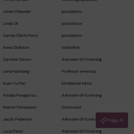
Johan Ohlander
postdoktor
Linda Ok
postdoktor
Camila Olarte Parra
postdoktor
Anna Olofsson
statistiker
Caroline Olsson
Anknuten till Forskning
Lena Palmberg
Professor emeritus
Kuan-Yu Pan
biträdande lektor
Amalia Panagiotou
Anknuten till Forskning
Keerati Pattanaseri
Doktorand
Jacob Pedersen
Anknuten till Forskning
Fråga AI
Lucia Perez
Anknuten till Forskning