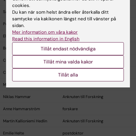
cookies.
Du kan när som helst ändra eller återkalla ditt
Sara Maria Gunnare
Anknuten till Forskning
samtycke via kakikonen längst ned till vänster på
Per Gustavsson
Professor emeritus
sidan.
Mer information om våra kakor
Elif Irem Gülkanat
Anknuten till Forskning
Read this information in English
Tillåt endast nödvändiga
Britta Elsert Gynning
doktorand
Ceren Perihan Gönul
Anknuten till Forskning
Tillåt mina valda kakor
Cal Halvorsen
Anknuten till Forskning
Tillåt alla
Mats Hamberg
Anknuten till Forskning
Niklas Hammar
Anknuten till Forskning
Anne Hammarström
forskare
Martin Kallioniemi Hedlin
Anknuten till Forskning
Emilie Helte
postdoktor