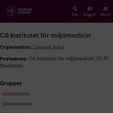
Skip
to
main
Sök
English
Meny
content
C6 Institutet för miljömedicin
Organisation:
Campus Solna
Postadress:
C6 Institutet för miljömedicin, 171 77
Stockholm
Grupper
C6.Administration
C6.Ledningskansliet