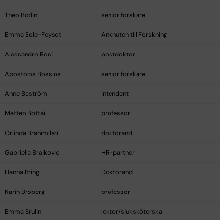
Theo Bodin
senior forskare
Emma Bole-Feysot
Anknuten till Forskning
Alessandro Bosi
postdoktor
Apostolos Bossios
senior forskare
Anne Boström
intendent
Matteo Bottai
professor
Orlinda Brahimllari
doktorand
Gabriella Brajkovic
HR-partner
Hanna Bring
Doktorand
Karin Broberg
professor
Emma Brulin
lektor/sjuksköterska