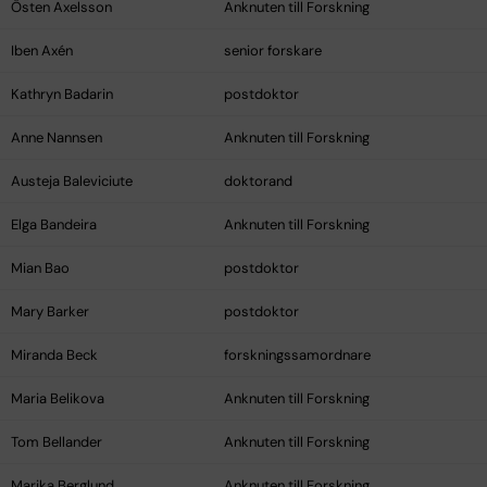
Östen Axelsson
Anknuten till Forskning
Iben Axén
senior forskare
Kathryn Badarin
postdoktor
Anne Nannsen
Anknuten till Forskning
Austeja Baleviciute
doktorand
Elga Bandeira
Anknuten till Forskning
Mian Bao
postdoktor
Mary Barker
postdoktor
Miranda Beck
forskningssamordnare
Maria Belikova
Anknuten till Forskning
Tom Bellander
Anknuten till Forskning
Marika Berglund
Anknuten till Forskning