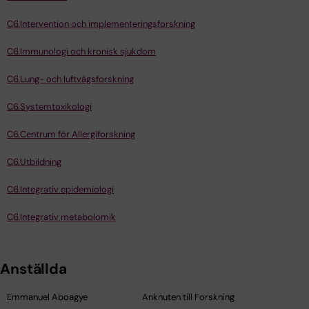
C6.Intervention och implementeringsforskning
C6.Immunologi och kronisk sjukdom
C6.Lung- och luftvägsforskning
C6.Systemtoxikologi
C6.Centrum för Allergiforskning
C6.Utbildning
C6.Integrativ epidemiologi
C6.Integrativ metabolomik
Anställda
Emmanuel Aboagye
Anknuten till Forskning