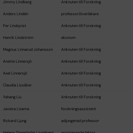
Jimmy Lindberg
Anknuten till Forskning
Anders Lindén
professor/överläkare
Per Lindqvist
Anknuten till Forskning
Henrik Lindström
ekonom
Magnus Linnarud Johansson
Anknuten till Forskning
Anette Linnersjö
Anknuten till Forskning
Axel Linnersjö
Anknuten till Forskning
Claudia Lissåker
Anknuten till Forskning
Yahang Liu
Anknuten till Forskning
Javiera Lizama
forskningsassistent
Rickard Ljung
adjungerad professor
Helena Tinnerholm Ljungberg
assisterande lektor