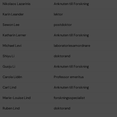
Nikolaos Lazarinis
Anknuten till Forskning
Karin Leander
lektor
Sewon Lee
postdoktor
Katharin Lerner
Anknuten till Forskning
Michael Levi
laboratoriesamordnare
Shiyu Li
doktorand
Guoju Li
Anknuten till Forskning
Carola Lidén
Professor emeritus
Carl Lind
Anknuten till Forskning
Marie-Louise Lind
forskningsspecialist
Ruben Lind
doktorand