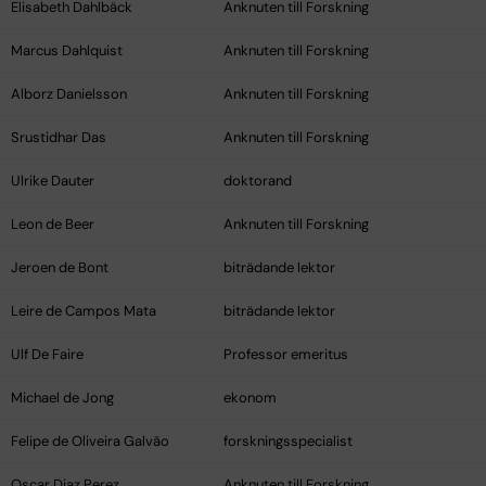
Elisabeth Dahlbäck
Anknuten till Forskning
Marcus Dahlquist
Anknuten till Forskning
Alborz Danielsson
Anknuten till Forskning
Srustidhar Das
Anknuten till Forskning
Ulrike Dauter
doktorand
Leon de Beer
Anknuten till Forskning
Jeroen de Bont
biträdande lektor
Leire de Campos Mata
biträdande lektor
Ulf De Faire
Professor emeritus
Michael de Jong
ekonom
Felipe de Oliveira Galvão
forskningsspecialist
Oscar Diaz Perez
Anknuten till Forskning