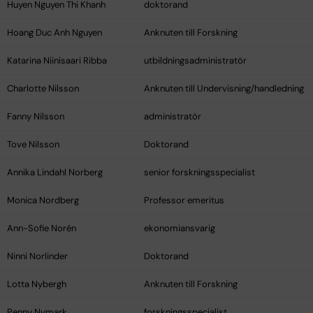
Huyen Nguyen Thi Khanh
doktorand
Hoang Duc Anh Nguyen
Anknuten till Forskning
Katarina Niinisaari Ribba
utbildningsadministratör
Charlotte Nilsson
Anknuten till Undervisning/handledning
Fanny Nilsson
administratör
Tove Nilsson
Doktorand
Annika Lindahl Norberg
senior forskningsspecialist
Monica Nordberg
Professor emeritus
Ann-Sofie Norén
ekonomiansvarig
Ninni Norlinder
Doktorand
Lotta Nybergh
Anknuten till Forskning
Penny Nymark
forskningsspecialist