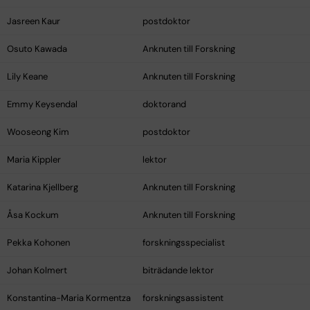
Jasreen Kaur
postdoktor
Osuto Kawada
Anknuten till Forskning
Lily Keane
Anknuten till Forskning
Emmy Keysendal
doktorand
Wooseong Kim
postdoktor
Maria Kippler
lektor
Katarina Kjellberg
Anknuten till Forskning
Åsa Kockum
Anknuten till Forskning
Pekka Kohonen
forskningsspecialist
Johan Kolmert
biträdande lektor
Konstantina-Maria Kormentza
forskningsassistent