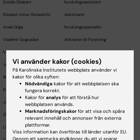
Estelle Gilabert
forskningsassistent
Elisabet Unnur Gisladottir
doktorand
Anda Gliga
forskningsspecialist
Vladimir Gogvadze
Anknuten till Forskning
Vivek Gohel
postdoktor
Vi använder kakor (cookies)
José Manuel Gómez Silva
bioinformatiker
På Karolinska Institutets webbplats använder vi
kakor för olika syften:
Roland Grafström
Professor emeritus
Nödvändiga
kakor för att webbplatsen ska
Karin Grahn
adjungerad adjunkt
fungera korrekt.
Kakor för
analys
för att förstå hur
Jan-Philipp Grieger
Anknuten till Forskning
webbplatsen används.
Marknadsföringskakor
för att visa och spåra
Olena Gruzieva
senior forskare
relevant innehåll och annonser från externa
plattformar.
Lidia Gugescu
doktorand
Viss information kan överföras till länder utanför EU.
Genom att samtycka godkänner du att vi sparar
Virginia Gunn
Anknuten till Forskning