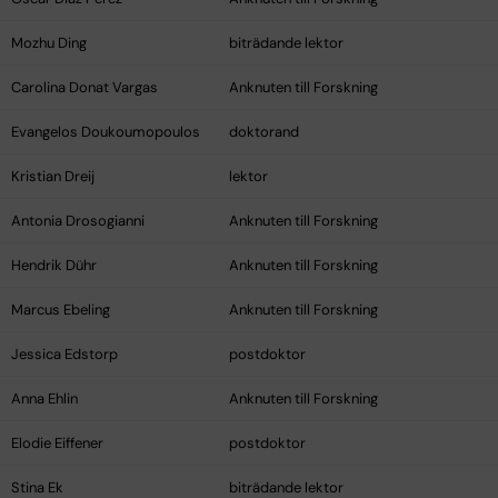
Mozhu Ding
biträdande lektor
Carolina Donat Vargas
Anknuten till Forskning
Evangelos Doukoumopoulos
doktorand
Kristian Dreij
lektor
Antonia Drosogianni
Anknuten till Forskning
Hendrik Dühr
Anknuten till Forskning
Marcus Ebeling
Anknuten till Forskning
Jessica Edstorp
postdoktor
Anna Ehlin
Anknuten till Forskning
Elodie Eiffener
postdoktor
Stina Ek
biträdande lektor