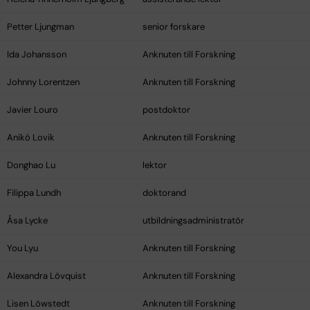
Petter Ljungman
senior forskare
Ida Johansson
Anknuten till Forskning
Johnny Lorentzen
Anknuten till Forskning
Javier Louro
postdoktor
Anikó Lovik
Anknuten till Forskning
Donghao Lu
lektor
Filippa Lundh
doktorand
Åsa Lycke
utbildningsadministratör
You Lyu
Anknuten till Forskning
Alexandra Lövquist
Anknuten till Forskning
Lisen Löwstedt
Anknuten till Forskning