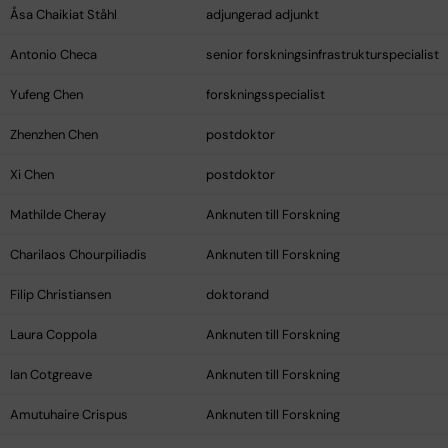
Åsa Chaikiat Ståhl
adjungerad adjunkt
Antonio Checa
senior forskningsinfrastrukturspecialist
Yufeng Chen
forskningsspecialist
Zhenzhen Chen
postdoktor
Xi Chen
postdoktor
Mathilde Cheray
Anknuten till Forskning
Charilaos Chourpiliadis
Anknuten till Forskning
Filip Christiansen
doktorand
Laura Coppola
Anknuten till Forskning
Ian Cotgreave
Anknuten till Forskning
Amutuhaire Crispus
Anknuten till Forskning