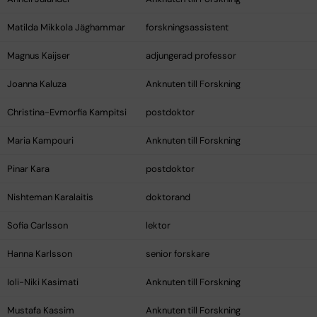
Matilda Mikkola Jäghammar
forskningsassistent
Magnus Kaijser
adjungerad professor
Joanna Kaluza
Anknuten till Forskning
Christina-Evmorfia Kampitsi
postdoktor
Maria Kampouri
Anknuten till Forskning
Pinar Kara
postdoktor
Nishteman Karalaitis
doktorand
Sofia Carlsson
lektor
Hanna Karlsson
senior forskare
Ioli-Niki Kasimati
Anknuten till Forskning
Mustafa Kassim
Anknuten till Forskning