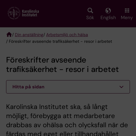
Skip
to
main
Sök
English
Meny
content
/
Din anställning
/
Arbetsmiljö och hälsa
/ Föreskrifter avseende trafiksäkerhet - resor i arbetet
Breadcrumb
Föreskrifter avseende
trafiksäkerhet - resor i arbetet
Hitta på sidan
Karolinska Institutet ska, så långt
möjligt, förebygga att medarbetare
drabbas av ohälsa och olycksfall när de
färdas med eget eller tillhandahållet