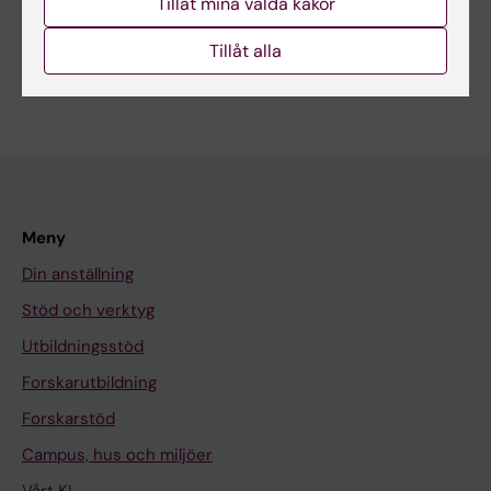
Tillåt mina valda kakor
Övriga styrdokument
Tillåt alla
Meny
Din anställning
Stöd och verktyg
Utbildningsstöd
Forskarutbildning
Forskarstöd
Campus, hus och miljöer