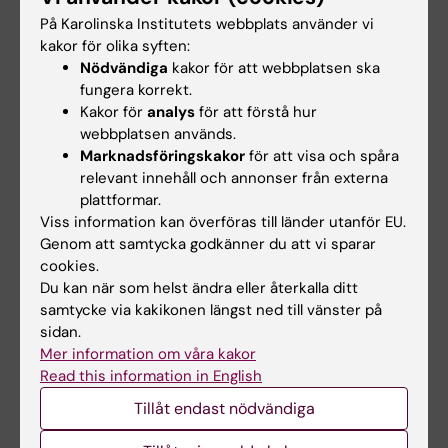
Föreskrifterna i sin helhet
På Karolinska Institutets webbplats använder vi
kakor för olika syften:
Nödvändiga
kakor för att webbplatsen ska
fungera korrekt.
Hade du nytta av informationen på denna sida?
Kakor för
analys
för att förstå hur
Yes
webbplatsen används.
No
Marknadsföringskakor
för att visa och spåra
relevant innehåll och annonser från externa
plattformar.
Redaktör:
Viktoria Olausson
Viss information kan överföras till länder utanför EU.
Sidan uppdaterad:
2025-04-22
Genom att samtycka godkänner du att vi sparar
cookies.
Du kan när som helst ändra eller återkalla ditt
samtycke via kakikonen längst ned till vänster på
Dela
sidan.
Mer information om våra kakor
Read this information in English
Tillåt endast nödvändiga
Relaterat