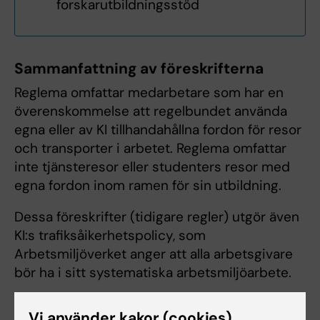
forskarutbildningsstöd
Sammanfattning av föreskrifterna
Reglema omfattar medarbetare som har en
överenskommelse att regelbundet använda
egna eller av KI tillhandahållna fordon för resor
och transporter i arbetet. Reglema omfattar
inte tjänsteresor eller studenters resor med
egna fordon inom ramen för sin utbildning.
Dessa föreskrifter (tidigare regler) utgör även
KI:s trafiksåikerhetspolicy, som
Arbetsmiljöverket anger att alla arbetsgivare
bör ha i sitt systematiska arbetsmiljöarbete.
Vi använder kakor (cookies)