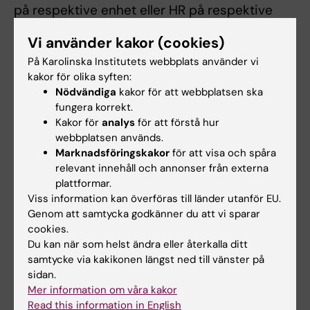
på respektive enhet eller HR på respektive
institution. Även löneenheten har tillgång till
Vi använder kakor (cookies)
den här typen av dokument för
På Karolinska Institutets webbplats använder vi
administration.
kakor för olika syften:
Nödvändiga
kakor för att webbplatsen ska
När anställningen upphör, raderas uppgifterna
fungera korrekt.
gällande nödkontakten/nödkontakterna, per
Kakor för
analys
för att förstå hur
automatik.
webbplatsen används.
Marknadsföringskakor
för att visa och spåra
Medarbetaren själv ansvarar för att korrekta
relevant innehåll och annonser från externa
uppgifter finns inlagda.
plattformar.
Viss information kan överföras till länder utanför EU.
Genom att samtycka godkänner du att vi sparar
cookies.
Du kan när som helst ändra eller återkalla ditt
Hade du nytta av informationen på denna sida?
samtycke via kakikonen längst ned till vänster på
Yes
sidan.
Mer information om våra kakor
No
Read this information in English