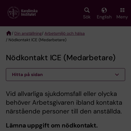
Skip
to
main
Sök
English
Meny
content
/
Din anställning
/
Arbetsmiljö och hälsa
/ Nödkontakt ICE (Medarbetare)
Breadcrumb
Nödkontakt ICE (Medarbetare)
Hitta på sidan
Vid allvarliga sjukdomsfall eller olycka
behöver Arbetsgivaren ibland kontakta
närstående personer till den anställda.
Lämna uppgift om nödkontakt.