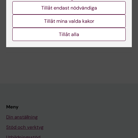
Tillåt endast nödvändiga
Redaktör:
Martin Sjölund
Sidan uppdaterad:
2026-05-20
Tillåt mina valda kakor
Tillåt alla
Dela
Meny
Din anställning
Stöd och verktyg
Utbildningsstöd