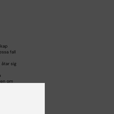
skap
essa fall
åtar sig
a
ren om
, normalt
ande av