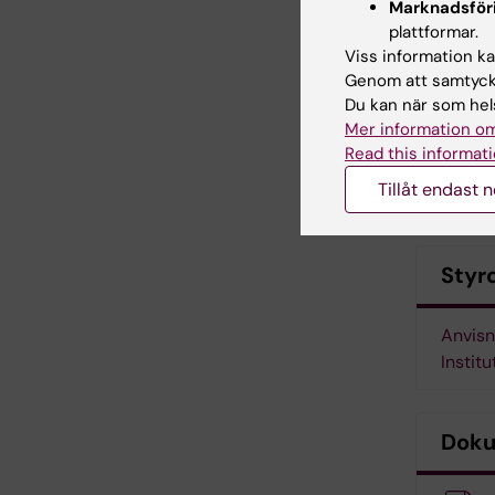
Marknadsför
Din 
plattformar.
Dina
Viss information kan
Full
Genom att samtycka
Vart
Du kan när som hels
Vad 
Mer information om
Read this informati
Återrapp
Tillåt endast 
till best
Styr
Anvisni
Institu
Dok