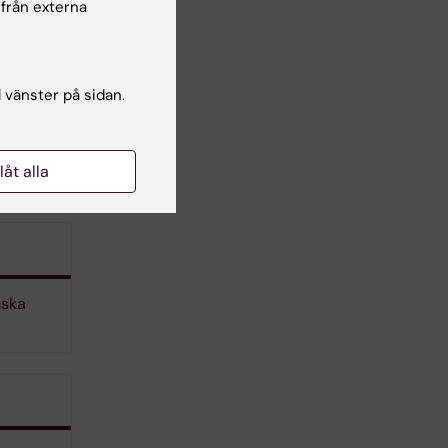
 från externa
l vänster på sidan.
ärd
llåt alla
nska