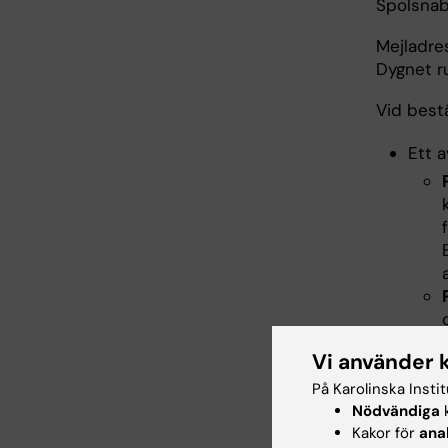
Spolsnabb
Mejladre
Dygnet r
Vid best
Ett a
Vi använder 
På Karolinska Insti
Nödvändiga
k
Kakor för
ana