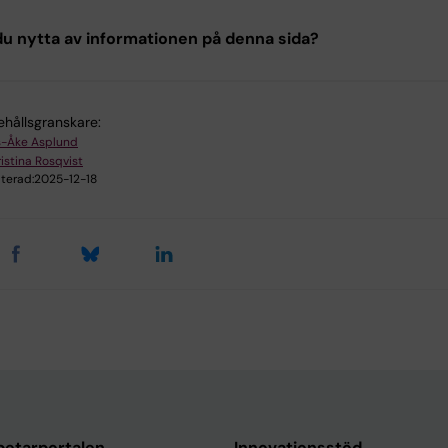
u nytta av informationen på denna sida?
ehållsgranskare:
s-Åke Asplund
istina Rosqvist
terad:
2025-12-18
etarportalen
Innovationsstöd