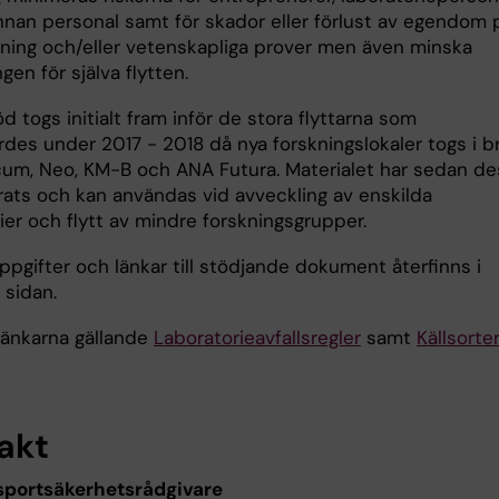
annan personal samt för skador eller förlust av egendom 
tning och/eller vetenskapliga prover men även minska
gen för själva flytten.
d togs initialt fram inför de stora flyttarna som
des under 2017 - 2018 då nya forskningslokaler togs i br
um, Neo, KM-B och ANA Futura. Materialet har sedan de
ats och kan användas vid avveckling av enskilda
ier och flytt av mindre forskningsgrupper.
pgifter och länkar till stödjande dokument återfinns i
 sidan.
länkarna gällande
Laboratorieavfallsregler
samt
Källsorte
akt
nsportsäkerhetsrådgivare