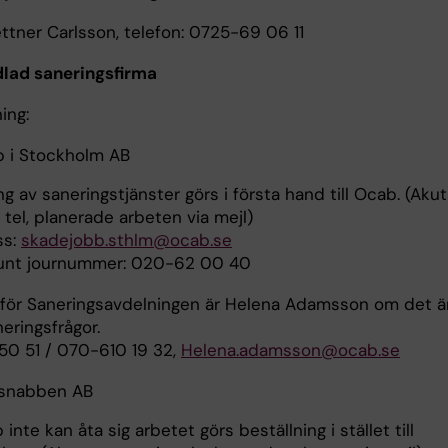
ettner Carlsson, telefon: 0725-69 06 11
lad saneringsfirma
ing:
 i Stockholm AB
ng av saneringstjänster görs i första hand till Ocab. (Aku
 tel, planerade arbeten via mejl)
ss:
skadejobb.sthlm@ocab.se
unt journummer: 020-62 00 40
 för Saneringsavdelningen är Helena Adamsson om det ä
eringsfrågor.
50 51 / 070-610 19 32,
Helena.adamsson@ocab.se
snabben AB
nte kan åta sig arbetet görs beställning i stället till