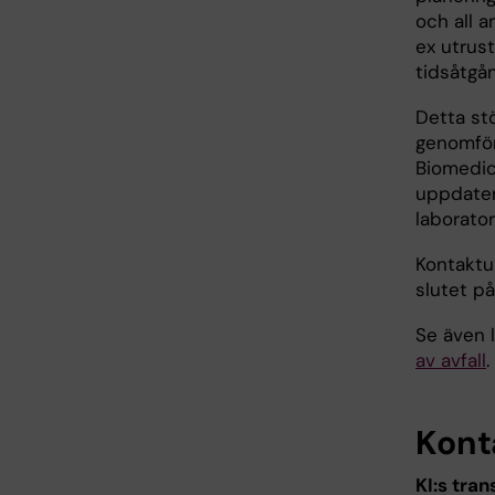
och all 
ex utrus
tidsåtgån
Detta stö
genomför
Biomedic
uppdater
laborator
Kontaktup
slutet på
Se även 
av avfall
.
Kont
KI:s tra