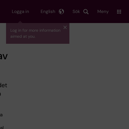
Logga in
English
Sök
Meny
Log in for more information
aimed at you.
av
det
a
ka
al