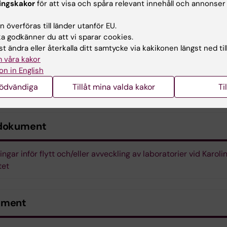
ingskakor
för att visa och spåra relevant innehåll och annonser
ZZ-kod
 kontaktuppgifter
 överföras till länder utanför EU.
ständig fakturaadress
 godkänner du att vi sparar cookies.
 man önskar få tjänsten utförd
t ändra eller återkalla ditt samtycke via kakikonen längst ned til
tjänsten består av
 våra kakor
on in English
ortering efter utfört arbete ska ske omgående efter åtg
nödvändiga
Tillåt mina valda kakor
Ti
ällaren och kontaktperson på objektet.
dokument
ngar inför flytt och/eller avveckling av laboratorier vid Karoli
tet
ument