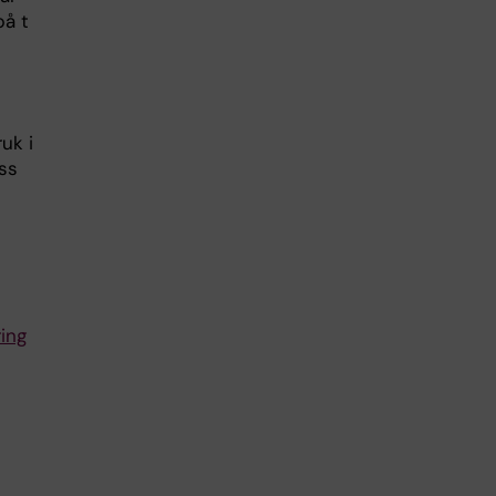
på t
uk i
ss
ring