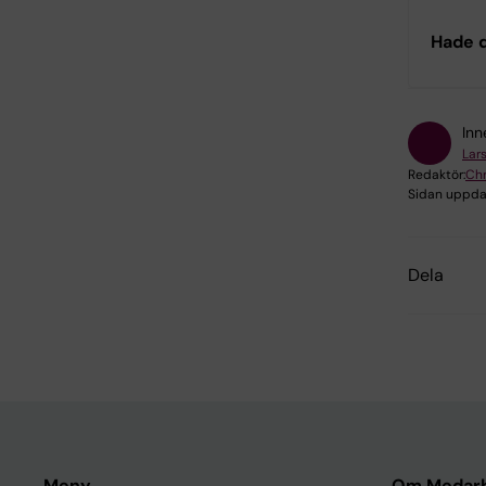
Hade d
Inn
Lar
Redaktör:
Chr
Sidan uppda
Dela
Meny
Om Medarb