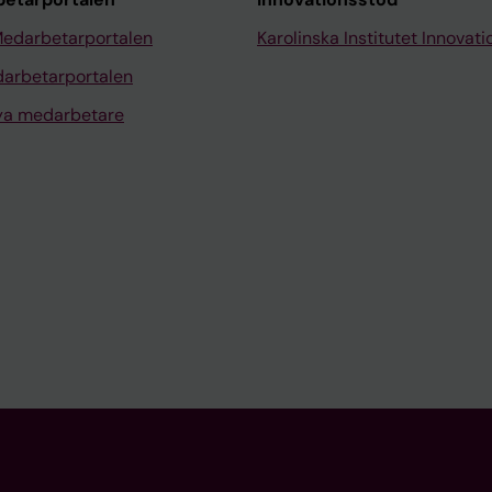
Medarbetarportalen
Karolinska Institutet Innovati
arbetarportalen
nya medarbetare