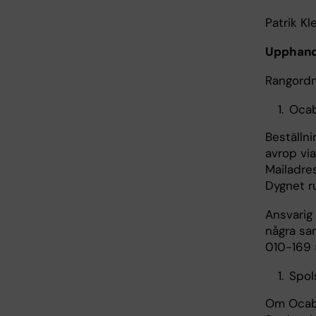
Patrik Kl
Upphand
Rangordn
Ocab
Beställni
avrop via
Mailadre
Dygnet r
Ansvarig
några san
010-169 
Spol
Om Ocab i