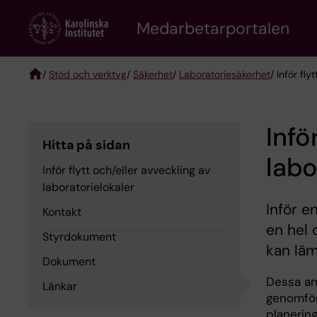
Skip
to
Medarbetarportalen
main
content
/
Stöd och verktyg
/
Säkerhet
/
Laboratoriesäkerhet
/ Inför fly
Breadcrumb
Infö
Hitta på sidan
labo
Inför flytt och/eller avveckling av
laboratorielokaler
Inför en
Kontakt
en hel 
Styrdokument
kan läm
Dokument
Dessa anv
Länkar
genomföra
planering