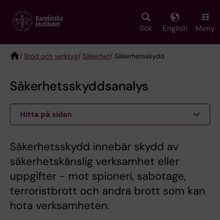
Skip
to
main
Sök
English
Meny
content
/
Stöd och verktyg
/
Säkerhet
/ Säkerhetsskydd
Breadcrumb
Säkerhetsskyddsanalys
Hitta på sidan
Säkerhetsskydd innebär skydd av
säkerhetskänslig verksamhet eller
uppgifter - mot spioneri, sabotage,
terroristbrott och andra brott som kan
hota verksamheten.