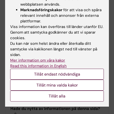
ha omfattats av sekretess enligt den lagen om
webbplatsen används.
den hade varit tillämplig.
Marknadsföringskakor
för att visa och spåra
relevant innehåll och annonser från externa
Det skulle till exempel kunna vara ett projekt
plattformar.
som hanterar information om säkerhetskänslig
Viss information kan överföras till länder utanför EU.
verksamhet som bedrivs av en annan
Genom att samtycka godkänner du att vi sparar
organisation eller extern part.
cookies.
Du kan när som helst ändra eller återkalla ditt
Läs mer om säkerhetsskyddsanalys i
samtycke via kakikonen längst ned till vänster på
sidan.
säkerhetspolisens vägledningar.
Mer information om våra kakor
Read this information in English
Tillåt endast nödvändiga
Mer information
Tillåt mina valda kakor
Säpos vägledning i säkerhetsskydd
Tillåt alla
Hade du nytta av informationen på denna sida?