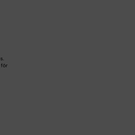
s.
 för