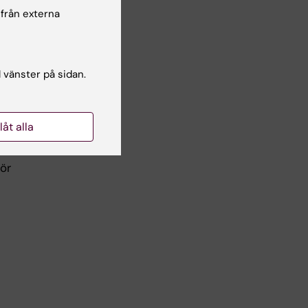
 från externa
l vänster på sidan.
llåt alla
8
ör