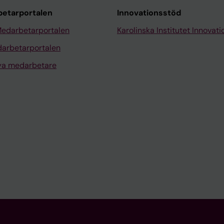
etarportalen
Innovationsstöd
Medarbetarportalen
Karolinska Institutet Innovati
arbetarportalen
nya medarbetare