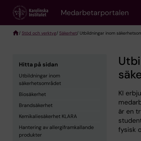
Skip
to
Medarbetarportalen
main
content
/
Stöd och verktyg
/
Säkerhet
/ Utbildningar inom säkerhetso
Breadcrumb
Utbi
Hitta på sidan
säk
Utbildningar inom
säkerhetsområdet
KI erbj
Biosäkerhet
medarbe
Brandsäkerhet
är en t
Kemikaliesäkerhet KLARA
studen
Hantering av allergiframkallande
fysisk 
produkter