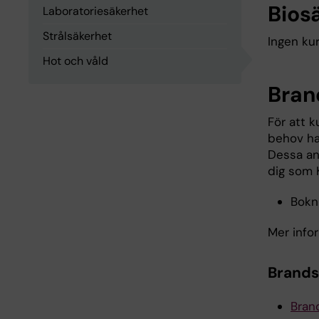
Bios
Laboratoriesäkerhet
Strålsäkerhet
Ingen kur
Hot och våld
Bran
För att k
behov ha
Dessa an
dig som 
Bokn
Mer info
Brands
Bran