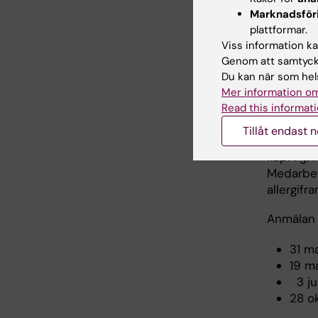
och öppn
Marknadsför
plattformar.
Viss information kan
Hant
Genom att samtycka
Du kan när som hels
prod
Mer information om
Read this informati
Utbildnin
Tillåt endast 
arbetar 
kap. 7§. 
Medarbe
allergifr
Anmälan v
31 ma
19 ma
3 jun
28 ok