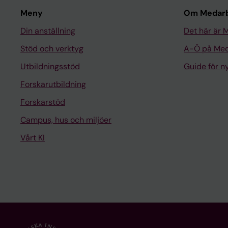
Meny
Om Medarb
Din anställning
Det här är 
Stöd och verktyg
A-Ö på Med
Utbildningsstöd
Guide för 
Forskarutbildning
Forskarstöd
Campus, hus och miljöer
Vårt KI