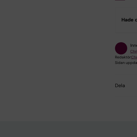
Hade d
Inn
Chr
Redaktör:
Chr
Sidan uppda
Dela