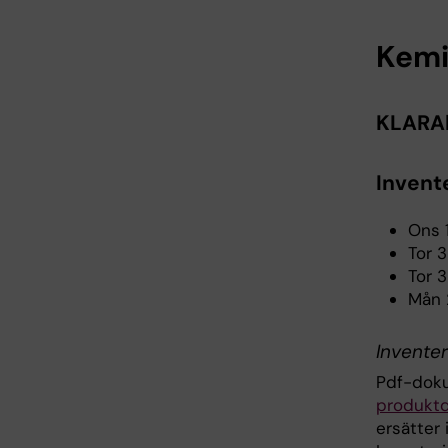
Kemi
KLARA
Invent
Ons 1
Tor 3
Tor 3
Mån 
Invente
Pdf-doku
produktd
ersätter 