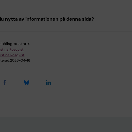
u nytta av informationen på denna sida?
ehållsgranskare:
istina Rosqvist
istina Rosqvist
terad:
2026-04-16