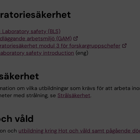
ratoriesäkerhet
c Laboratory safety (BLS)
dläggande arbetsmiljö (GAM)
ratoriesäkerhet modul 3 för forskargruppschefer
Laboratory safety introduction
(eng)
lsäkerhet
mation om vilka utbildningar som krävs för att arbeta in
eter med strålning, se
Strålsäkerhet
.
och våld
ion och
utbildning kring Hot och våld samt pågående död