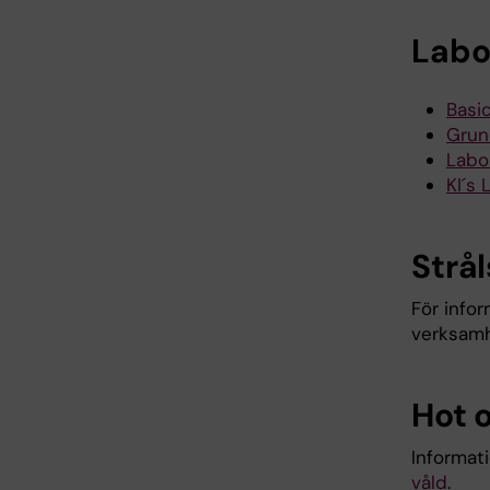
Labo
Basi
Grun
Labo
KI´s 
Strå
För infor
verksamh
Hot 
Informat
våld
.