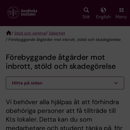
Skip
to
main
Sök
English
Meny
content
/
Stöd och verktyg
/
Säkerhet
/ Förebyggande åtgärder mot inbrott, stöld och skadegörelse
Breadcrumb
Förebyggande åtgärder mot
inbrott, stöld och skadegörelse
Hitta på sidan
Vi behöver alla hjälpas åt att förhindra
obehöriga personer att få tillträde till
KI:s lokaler. Detta kan du som
medarbetare och student tänka på, för