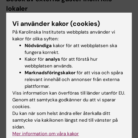
lokaler
Vi använder kakor (cookies)
Du har ansvar för ditt besök så länge det
pågår.
På Karolinska Institutets webbplats använder vi
kakor för olika syften:
Ta emot din externa besökare och följ
Nödvändiga
kakor för att webbplatsen ska
med besöket hela vägen ut.
fungera korrekt.
Kakor för
analys
för att förstå hur
webbplatsen används.
Vid pågående brott (akut situation)
Marknadsföringskakor
för att visa och spåra
relevant innehåll och annonser från externa
Ring 112 om du är
utsatt för brott eller
plattformar.
ser ett pågående brott
, som exempelvis
Viss information kan överföras till länder utanför EU.
misstänkt stöld, inbrott eller misshandel.
Genom att samtycka godkänner du att vi sparar
cookies.
Om en obehörig person blir hotfull, försök
Du kan när som helst ändra eller återkalla ditt
behålla lugnet och hålla dig på avstånd.
samtycke via kakikonen längst ned till vänster på
Om det är möjligt, påkalla
sidan.
uppmärksamhet via kollegor eller
Mer information om våra kakor