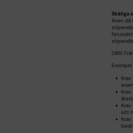
Skäliga 
Även då 
stipendie
förutsätt
stipendi
OBS! Från
Exempel 
Krav
exam
Krav
återb
Krav 
sitt 
Krav
bedri