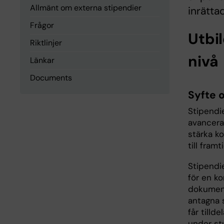
Allmänt om externa stipendier
inrätta
Frågor
Utbi
Riktlinjer
nivå
Länkar
Documents
Syfte 
Stipendie
avancerad
stärka k
till fram
Stipendie
för en k
dokument
antagna 
får tilld
under stu