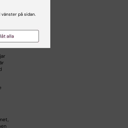
l vänster på sidan.
d,
llåt alla
jar
är
d
e
met,
onen