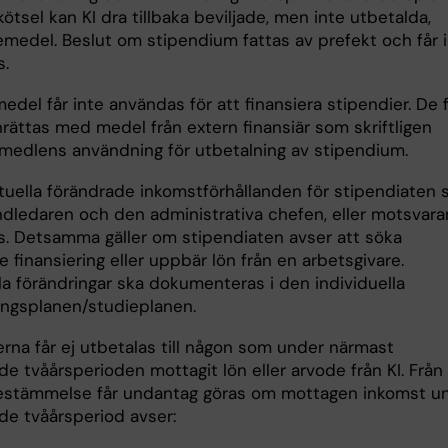
ötsel kan KI dra tillbaka beviljade, men inte utbetalda,
emedel. Beslut om stipendium fattas av prefekt och får 
s.
medel får inte användas för att finansiera stipendier. De 
rättas med medel från extern finansiär som skriftligen
medlens användning för utbetalning av stipendium.
tuella förändrade inkomstförhållanden för stipendiaten 
dledaren och den administrativa chefen, eller motsvara
s. Detsamma gäller om stipendiaten avser att söka
re finansiering eller uppbär lön från en arbetsgivare.
la förändringar ska dokumenteras i den individuella
ringsplanen/studieplanen.
erna får ej utbetalas till någon som under närmast
e tvåårsperioden mottagit lön eller arvode från KI. Från
stämmelse får undantag göras om mottagen inkomst u
de tvåårsperiod avser: