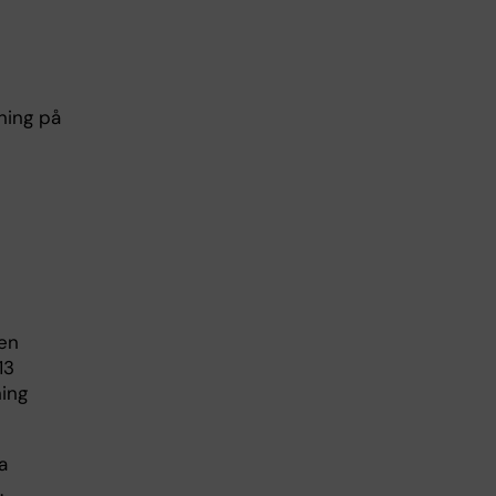
ning på
en
13
ning
a
.