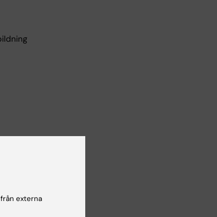
bildning
ed
 från externa
t