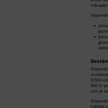
månader 
Stipendie
perso
grund
perso
grund
sama
Bestäm
Stipend
studieme
(CSN) vid
592 kr p
och är s
Stipendie
fullfölja