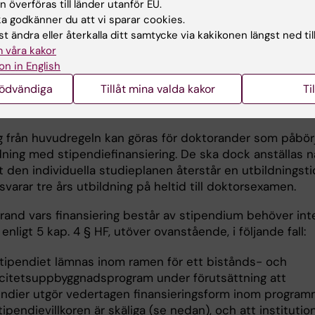
 som komplement till externa stipendier (se mer under
 överföras till länder utanför EU.
ivå och tilläggsfinansiering" nedan.
 godkänner du att vi sparar cookies.
t ändra eller återkalla ditt samtycke via kakikonen längst ned til
tipendier, dvs stipendier där KI inte är utbetalare utan
 våra kakor
en har finansiering i form av stipendier från sitt hemlan
on in English
sitet eller dylikt.
nödvändiga
Tillåt mina valda kakor
Ti
eln är att en doktorand ska anställas.
 från huvudregeln kan göras för doktorander som påbör
dning med stipendiefinansiering. De ska dock anställas n
t den individuella studieplanen återstår en utbildningsti
arar tre års utbildning på heltid till doktorsexamen.
rand vars finansiering består av stipendium behöver int
 enligt 5 kap. 4 § HF, utöver ovanstående, i följande fall:
tipendiet lämnas inom ramen för ett bistånds- och
citetsuppbyggnadsprogram under förutsättning att
endier utgör vedertagen finansieringsform inom program
tipendievillkoren är skäliga (se nedan), och att instituti