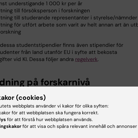
mst understigande 1 000 kr per år
tning till försöksperson i forskningen
ttning till studerande representanter i styrelse/nämnder
tning för utfört arbete som varit av helt annan art än ut
forskning
dessa studentstipendier finns även stipendier för
udenter från land utanför EU i syfte att bekosta
ifter vid KI. Dessa följer andra
regelverk
.
ldning på forskarnivå
kakor (cookies)
pendiefinansiering av doktorander
tutets webbplats använder vi kakor för olika syften:
t är det få situationer då doktorander kan finansieras m
akor för att webbplatsen ska fungera korrekt.
er
lys
för att förstå hur webbplatsen används.
ingskakor
för att visa och spåra relevant innehåll och annonser
tipendier, dvs stipendier som betalas ut vis KI, är endas