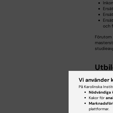
Inko
Ersät
Ersä
Ersät
och 
Förutom 
masterst
studieavg
Utbi
Vi använder 
Om sti
På Karolinska Insti
Generell
Nödvändiga
k
stipendi
Kakor för
ana
Marknadsför
Interna s
plattformar.