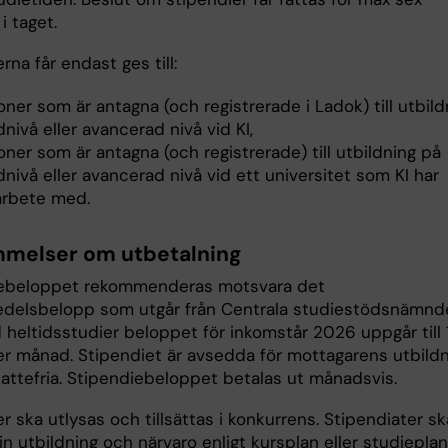
i taget.
rna får endast ges till:
ner som är antagna (och registrerade i Ladok) till utbild
nivå eller avancerad nivå vid KI,
ner som är antagna (och registrerade) till utbildning på
nivå eller avancerad nivå vid ett universitet som KI har
rbete med.
melser om utbetalning
iebeloppet rekommenderas motsvara det
delsbelopp som utgår från Centrala studiestödsnämnd
 heltidsstudier beloppet för inkomstår 2026 uppgår till 
er månad. Stipendiet är avsedda för mottagarens utbild
kattefria. Stipendiebeloppet betalas ut månadsvis.
r ska utlysas och tillsättas i konkurrens. Stipendiater sk
 sin utbildning och närvaro enligt kursplan eller studieplan