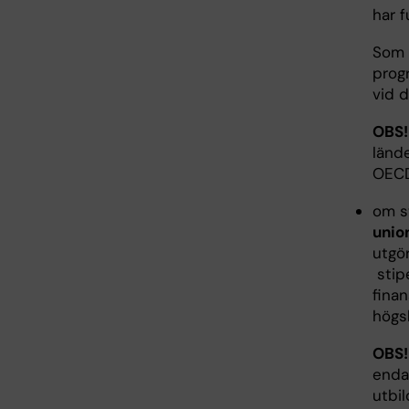
har f
Som
prog
vid d
OBS!
länd
OECD
om s
unio
utgö
stipe
finan
högs
OBS!
enda
utbil