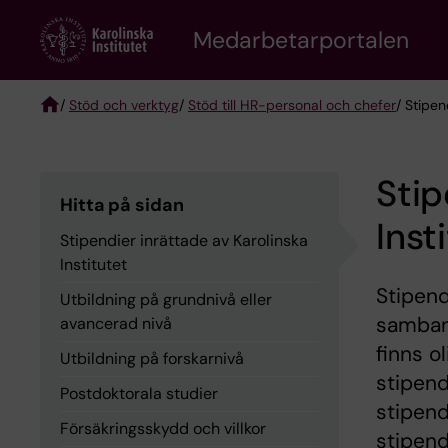
Skip
to
Medarbetarportalen
main
content
/
Stöd och verktyg
/
Stöd till HR-personal och chefer
/ Stipen
Breadcrumb
Stip
Hitta på sidan
Inst
Stipendier inrättade av Karolinska
Institutet
Stipend
Utbildning på grundnivå eller
samban
avancerad nivå
finns o
Utbildning på forskarnivå
stipend
Postdoktorala studier
stipend
Försäkringsskydd och villkor
stipend