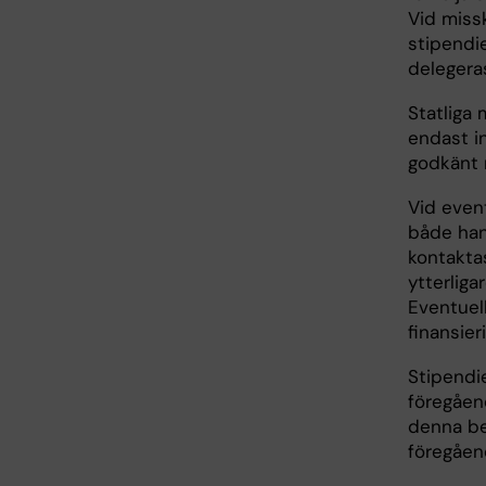
Vid missk
stipendi
delegera
Statliga 
endast in
godkänt 
Vid even
både han
kontakta
ytterliga
Eventuel
finansie
Stipendi
föregåend
denna be
föregåen