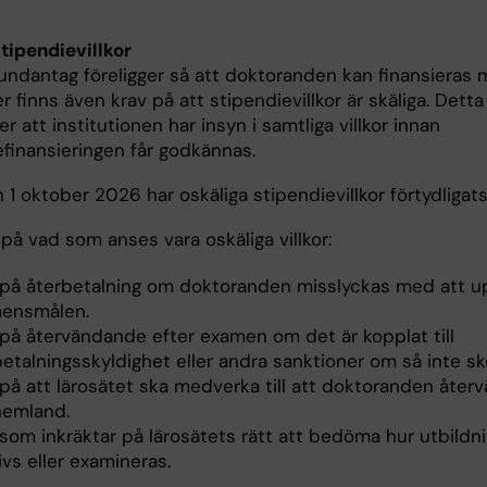
stipendievillkor
undantag föreligger så att doktoranden kan finansieras
r finns även krav på att stipendievillkor är skäliga. Detta
er att institutionen har insyn i samtliga villkor innan
efinansieringen får godkännas.
 1 oktober 2026 har oskäliga stipendievillkor förtydligat
på vad som anses vara oskäliga villkor:
 på återbetalning om doktoranden misslyckas med att 
ensmålen.
 på återvändande efter examen om det är kopplat till
etalningsskyldighet eller andra sanktioner om så inte sk
på att lärosätet ska medverka till att doktoranden återvä
hemland.
 som inkräktar på lärosätets rätt att bedöma hur utbildn
vs eller examineras.