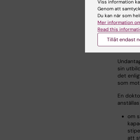
tillåtet
Viss information kan
"Inkomstn
Genom att samtycka
Du kan när som hels
Externa s
Mer information om
doktorand
Read this informati
hemuniver
Tillåt endast 
Huvudreg
Undantag
sin utbil
det enlig
som motsv
En dokto
anställas
om s
kapa
stip
att s