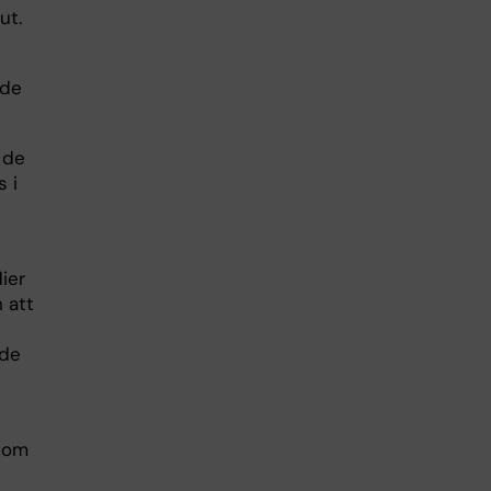
 ut.
lde
 de
 i
ier
 att
nde
inom