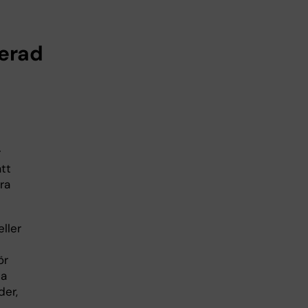
cerad
r
att
ra
ller
ör
na
der,