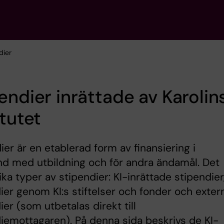
dier
endier inrättade av Karolin
itutet
ier är en etablerad form av finansiering i
d med utbildning och för andra ändamål. Det
lika typer av stipendier: KI-inrättade stipendier
ier genom KI:s stiftelser och fonder och exter
ier (som utbetalas direkt till
iemottagaren). På denna sida beskrivs de KI-