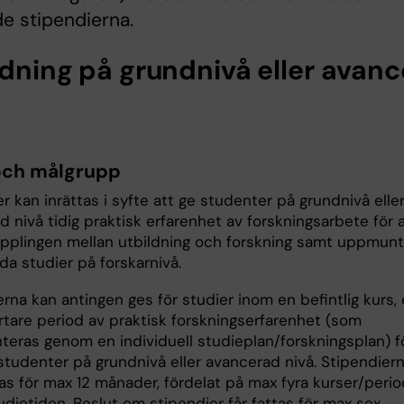
de stipendierna.
ldning på grundnivå eller avan
och målgrupp
r kan inrättas i syfte att ge studenter på grundnivå elle
 nivå tidig praktisk erfarenhet av forskningsarbete för 
opplingen mellan utbildning och forskning samt uppmunt
tida studier på forskarnivå.
rna kan antingen ges för studier inom en befintlig kurs, e
ortare period av praktisk forskningserfarenhet (som
eras genom en individuell studieplan/forskningsplan) f
studenter på grundnivå eller avancerad nivå. Stipendier
elas för max 12 månader, fördelat på max fyra kurser/perio
dietiden. Beslut om stipendier får fattas för max sex