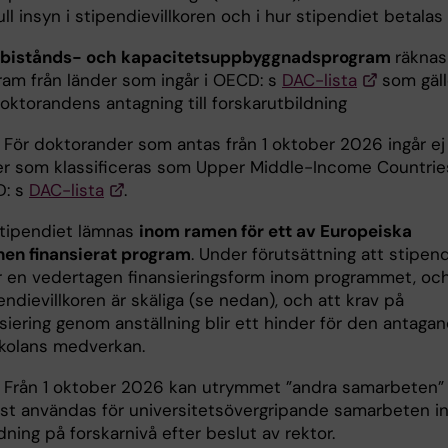
ull insyn i stipendievillkoren och i hur stipendiet betalas
bistånds- och kapacitetsuppbyggnadsprogram
räknas
ram från länder som ingår i OECD: s
DAC-lista
som gäl
oktorandens antagning till forskarutbildning
För doktorander som antas från 1 oktober 2026 ingår ej
er som klassificeras som Upper Middle-Income Countries
: s
DAC-lista
.
tipendiet lämnas
inom ramen för ett av Europeiska
nen finansierat program
. Under förutsättning att stipend
r en vedertagen finansieringsform inom programmet, och
ndievillkoren är skäliga (se nedan), och att krav på
siering genom anställning blir ett hinder för den antaga
kolans medverkan.
Från 1 oktober 2026 kan utrymmet ”andra samarbeten”
st användas för universitetsövergripande samarbeten 
dning på forskarnivå efter beslut av rektor.