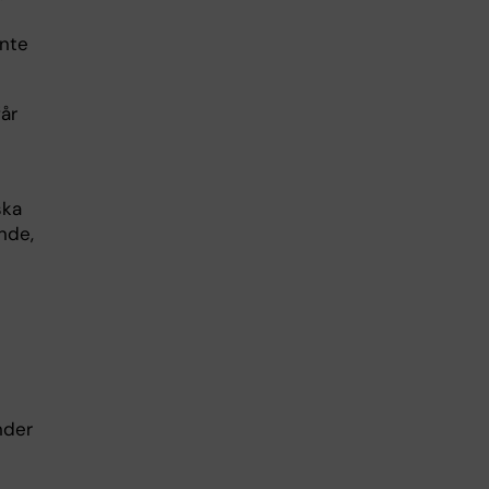
inte
får
ska
nde,
nder