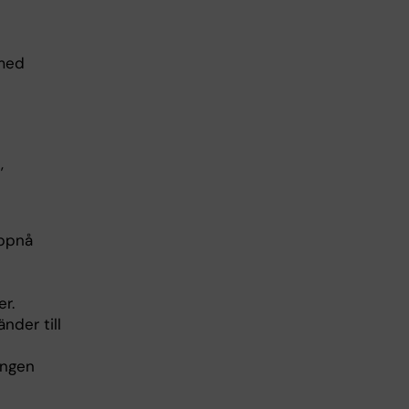
 med
s,
uppnå
er.
nder till
ingen