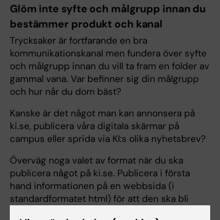
Glöm inte syfte och målgrupp innan du
bestämmer produkt och kanal
Trycksaker är fortfarande en bra
kommunikationskanal men fundera över syfte
och målgrupp innan du vill ta fram en folder av
gammal vana. Var befinner sig din målgrupp
och hur når du dom bäst?
Kanske är det något man kan annonsera på
ki.se, publicera våra digitala skärmar på
campus eller sprida via KI:s olika nyhetsbrev?
Överväg noga valet av format när du ska
publicera något på ki.se. Publicera i första
hand informationen på en webbsida (i
standardformatet html) för att den ska bli
tillgänglig. En pdf måste vara