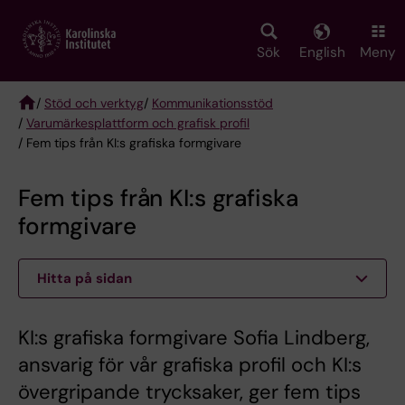
Skip
to
main
Sök
English
Meny
content
/
Stöd och verktyg
/
Kommunikationsstöd
/
Varumärkesplattform och grafisk profil
Breadcrumb
/ Fem tips från KI:s grafiska formgivare
Fem tips från KI:s grafiska
formgivare
Hitta på sidan
KI:s grafiska formgivare Sofia Lindberg,
ansvarig för vår grafiska profil och KI:s
övergripande trycksaker, ger fem tips