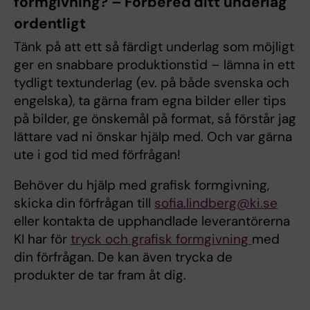
formgivning? – Förbered ditt underlag
ordentligt
Tänk på att ett så färdigt underlag som möjligt
ger en snabbare produktionstid – lämna in ett
tydligt textunderlag (ev. på både svenska och
engelska), ta gärna fram egna bilder eller tips
på bilder, ge önskemål på format, så förstår jag
lättare vad ni önskar hjälp med. Och var gärna
ute i god tid med förfrågan!
Behöver du hjälp med grafisk formgivning,
skicka din förfrågan till
sofia.lindberg@ki.se
eller kontakta de upphandlade leverantörerna
KI har för
tryck och grafisk formgivning
med
din förfrågan. De kan även trycka de
produkter de tar fram åt dig.