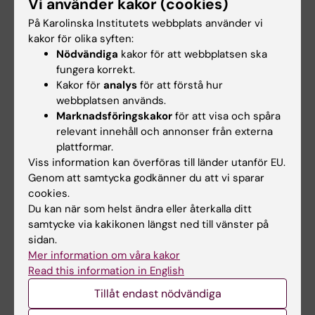
Vi använder kakor (cookies)
tillgänglighetsanpassad om den ska
publiceras. Läs mer om
tillgängliga PDF:er
.
På Karolinska Institutets webbplats använder vi
kakor för olika syften:
Nödvändiga
kakor för att webbplatsen ska
fungera korrekt.
Kommunicera KI:s varumärke och enligt
Kakor för
analys
för att förstå hur
vår grafiska profil
webbplatsen används.
Marknadsföringskakor
för att visa och spåra
Det är viktigare än någonsin att vi håller ihop
relevant innehåll och annonser från externa
och stärker KI:s varumärke. En viktig aspekt av
plattformar.
detta är att vi använder vår logotyp enhetligt.
Viss information kan överföras till länder utanför EU.
Läs på om
våra varumärkesregler
och
hur du
Genom att samtycka godkänner du att vi sparar
använder logotypen enligt vår grafiska profil
.
cookies.
Du kan när som helst ändra eller återkalla ditt
Du vet väl till exempel att du inte får ta fram
samtycke via kakikonen längst ned till vänster på
egna logotyper eller symboler för ditt projekt,
sidan.
Mer information om våra kakor
centrumbildning eller avdelning, däremot är
Read this information in English
det tillåtet att
profilera en enhet tillsammans
Tillåt endast nödvändiga
med KI:s logotyp
men då i textform, till
exempel i rubrik eller underrubrik. Stäm gärna