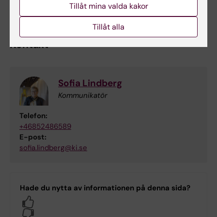
Tillåt mina valda kakor
av med oss en extra gång om du är osäker!
Tillåt alla
Kontakt
Sofia Lindberg
Kommunikatör
Telefon:
+46852486589
E-post:
sofia.lindberg@ki.se
Hade du nytta av informationen på denna sida?
Yes
No