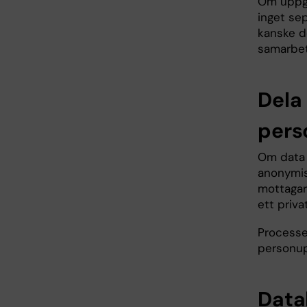
Om uppgi
inget se
kanske d
samarbet
Dela
pers
Om data i
anonymise
mottagare
ett priva
Processe
personup
Data