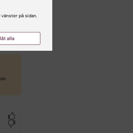
l vänster på sidan.
llåt alla
ion
Yes
No