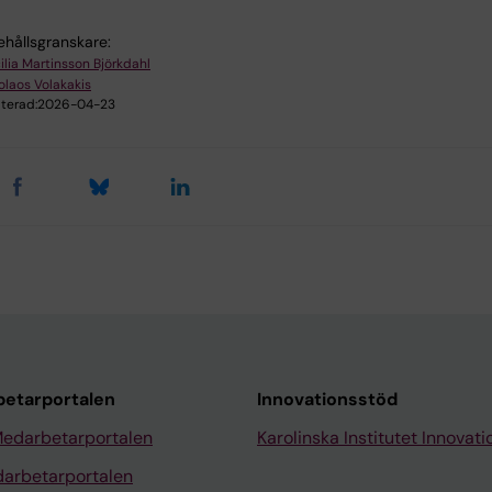
ehållsgranskare:
ilia Martinsson Björkdahl
olaos Volakakis
terad:
2026-04-23
etarportalen
Innovationsstöd
Medarbetarportalen
Karolinska Institutet Innovati
arbetarportalen