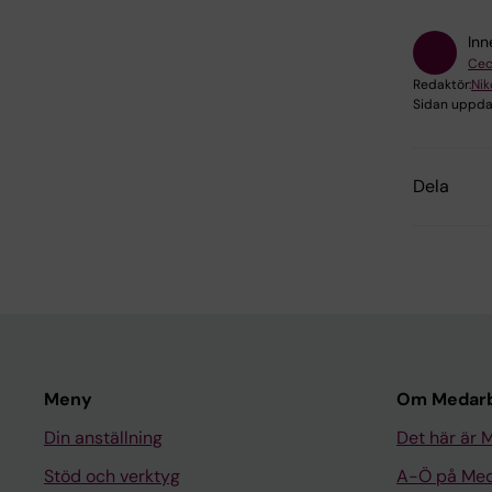
Inn
Cec
Redaktör:
Nik
Sidan uppda
Dela
Meny
Om Medarb
Din anställning
Det här är 
Stöd och verktyg
A-Ö på Med