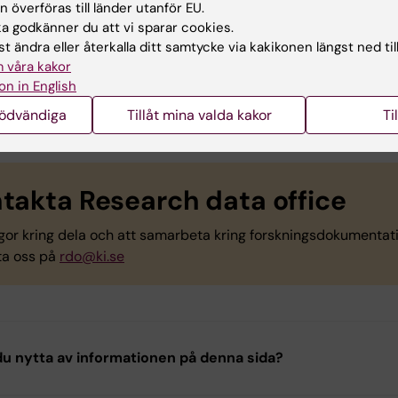
 överföras till länder utanför EU.
s
 godkänner du att vi sparar cookies.
t ändra eller återkalla ditt samtycke via kakikonen längst ned til
er - researchdata.se
 våra kakor
on in English
uppgifter i forskning
nödvändiga
Tillåt mina valda kakor
Ti
takta Research data office
ågor kring dela och att samarbeta kring forskningsdokumentat
ta oss på
rdo@ki.se
u nytta av informationen på denna sida?