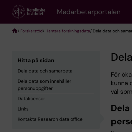
Skip
to
Medarbetarportalen
main
content
/
Forskarstöd
/
Hantera forskningsdata
/ Dela data och sama
Breadcrumb
Del
Hitta på sidan
Dela data och samarbeta
För öka
Dela data som innehåller
kunna 
personuppgifter
väl som
Datalicenser
Dela
Links
pers
Kontakta Research data office