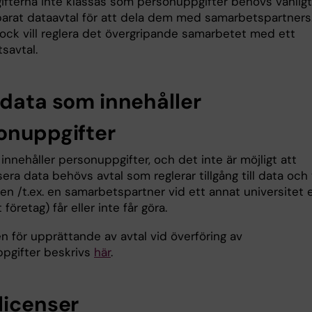
fterna inte klassas som personuppgifter behövs vanligt
parat dataavtal för att dela dem med samarbetspartners
ock vill reglera det övergripande samarbetet med ett
savtal.
 data som innehåller
onuppgifter
nnehåller personuppgifter, och det inte är möjligt att
ra data behövs avtal som reglerar tillgång till data och
n /t.ex. en samarbetspartner vid ett annat universitet e
t företag) får eller inte får göra.
n för upprättande av avtal vid överföring av
pgifter beskrivs
här
.
licenser