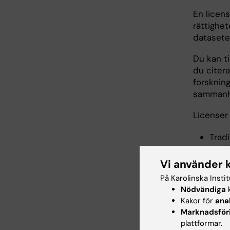
En licen
rättighet
datasetet
Du kan t
du citer
forsknin
sammanh
Licenser 
Tradi
rätti
"Öppn
Vi använder 
minim
På Karolinska Insti
licen
Nödvändiga
k
Com
Kakor för
ana
Marknadsför
plattformar.