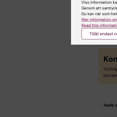
Viss information kan
Link
Genom att samtycka
Du kan när som hels
Licenc
Mer information om
Read this informati
Person
Tillåt endast 
Kon
Vid fr
kontak
Hade d