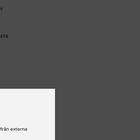
av
åste
pna
Data
 från externa