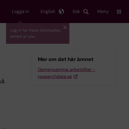
Logga in
English
Sök
Meny
Log in for more information
aimed at you.
Mer om det här ämnet
Gemensamma arbetsfiler -
researchdata.se
så