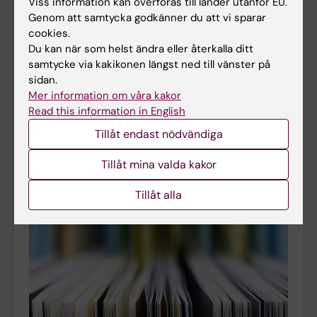
Viss information kan överföras till länder utanför EU.
Genom att samtycka godkänner du att vi sparar
cookies.
Du kan när som helst ändra eller återkalla ditt
samtycke via kakikonen längst ned till vänster på
sidan.
Mer information om våra kakor
Sveriges studentkårer om klimatkrisen:
Read this information in English
Universiteten behöver leva som de lär
Tillåt endast nödvändiga
2026-06-18 14:57
Enligt Sveriges förenade studentkårer (SFS) behöver alla
Tillåt mina valda kakor
studenter få rätt verktyg för att hantera
hållbarhetsfrågor i sitt kommande yrkesliv, hållbarhet får
inte tillåtas bli en fråga bara för vissa…
Tillåt alla