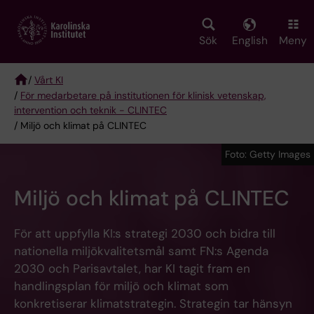
Skip
to
main
Sök
English
Meny
content
/
Vårt KI
/
För medarbetare på institutionen för klinisk vetenskap,
Breadcrumb
intervention och teknik - CLINTEC
/ Miljö och klimat på CLINTEC
Foto: Getty Images
Miljö och klimat på CLINTEC
För att uppfylla KI:s strategi 2030 och bidra till
nationella miljökvalitetsmål samt FN:s Agenda
2030 och Parisavtalet, har KI tagit fram en
handlingsplan för miljö och klimat som
konkretiserar klimatstrategin. Strategin tar hänsyn