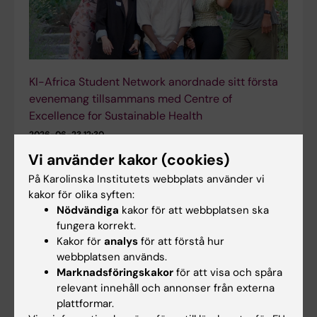
KI-Africa Student Network anordnade sitt första
evenemang tillsammans med Centre of
Excellence for Sustainable Health
2026-06-23 12:30
Den 1 juni arrangerade Centre of Excellence for
Vi använder kakor (cookies)
Sustainable Health (CESH) och KI-Africa Student
På Karolinska Institutets webbplats använder vi
Network sitt första gemensamma evenemang på
kakor för olika syften:
Karolinska Institutet. Under temat "Connect for…
Nödvändiga
kakor för att webbplatsen ska
fungera korrekt.
Kakor för
analys
för att förstå hur
webbplatsen används.
Marknadsföringskakor
för att visa och spåra
relevant innehåll och annonser från externa
plattformar.