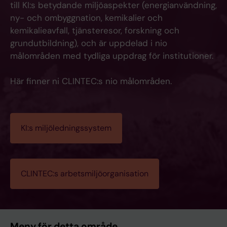
till KI:s betydande miljöaspekter (energianvändning,
ny- och ombyggnation, kemikalier och
kemikalieavfall, tjänsteresor, forskning och
grundutbildning), och är uppdelad i nio
målområden med tydliga uppdrag för institutioner.
Här finner ni CLINTEC:s nio målområden.
KI:s miljöledningssystem
CLINTEC:s arbetsmiljöorganisation
Meny för detta område