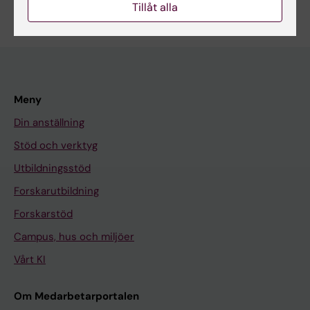
Tillåt alla
Meny
Din anställning
Stöd och verktyg
Utbildningsstöd
Forskarutbildning
Forskarstöd
Campus, hus och miljöer
Vårt KI
Om Medarbetarportalen