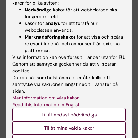
kakor för olika syften:
på
Nödvändiga
kakor för att webbplatsen ska
Prefektens
nyhetsbrev
fungera korrekt.
Kakor för
analys
för att förstå hur
webbplatsen används.
Marknadsföringskakor
för att visa och spåra
Hade du nytta av informationen på denna sida?
relevant innehåll och annonser från externa
Yes
plattformar.
No
Viss information kan överföras till länder utanför EU.
Genom att samtycka godkänner du att vi sparar
cookies.
Innehållsgranskare:
Du kan när som helst ändra eller återkalla ditt
Pauliina Elisabet Damdimopoulou
samtycke via kakikonen längst ned till vänster på
Redaktör:
Åsa Catapano
sidan.
Sidan uppdaterad:
2025-02-14
Mer information om våra kakor
Read this information in English
Tillåt endast nödvändiga
Dela
Tillåt mina valda kakor