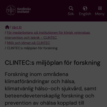
Skip
to
main
Sök
English
Meny
content
/
Vårt KI
/
För medarbetare på institutionen för klinisk vetenskap,
Breadcrumb
intervention och teknik - CLINTEC
/
Miljö och klimat på CLINTEC
/ CLINTEC:s miljöplan för forskning
CLINTEC:s miljöplan för forskning
Forskning inom områdena
klimatförändringar och hälsa,
klimatvänlig hälso-och sjukvård, samt
beteendevetenskaplig forskning och
prevention av ohälsa kopplad till