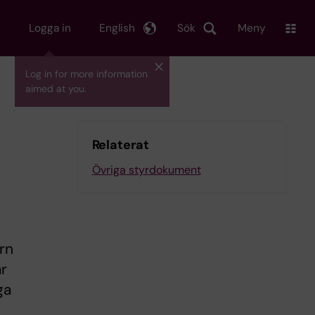
Logga in
English
Sök
Meny
Log in for more information
aimed at you.
Relaterat
Övriga styrdokument
rn
år
ga