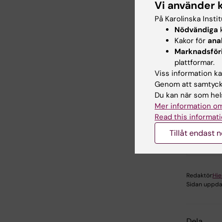
för rutin
Vi använder 
redogör 
På Karolinska Insti
överblick
Nödvändiga
k
Kakor för
ana
Marknadsför
Anvis
plattformar.
Viss information kan
Genom att samtycka
A
Du kan när som hels
Mer information om
Read this informati
Tillåt endast 
Hade d
Redaktör:
Hie
Sidan uppda
Dela