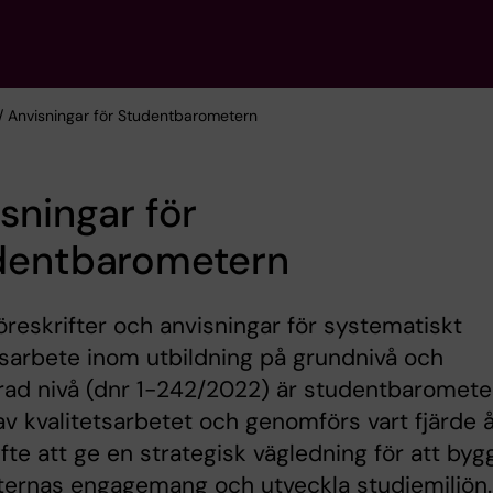
/ Anvisningar för Studentbarometern
sningar för
dentbarometern
föreskrifter och anvisningar för systematiskt
tsarbete inom utbildning på grundnivå och
rad nivå (dnr 1-242/2022) är studentbaromete
av kvalitetsarbetet och genomförs vart fjärde 
te att ge en strategisk vägledning för att byg
ternas engagemang och utveckla studiemiljön.