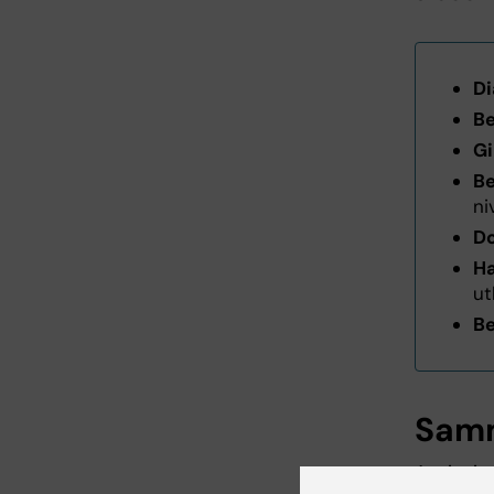
Di
Be
Gi
Be
ni
D
Ha
ut
Be
Samm
Anvisnin