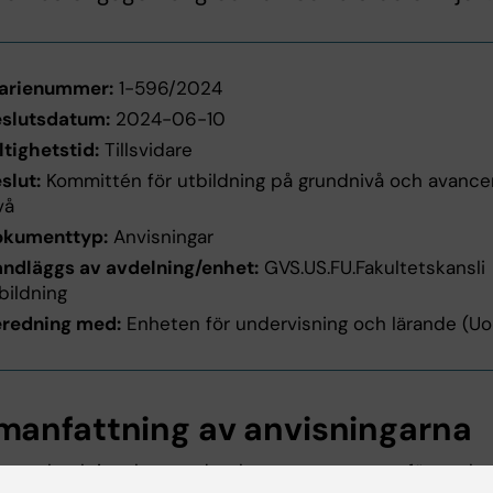
arienummer:
1-596/2024
slutsdatum:
2024-06-10
ltighetstid:
Tillsvidare
slut:
Kommittén för utbildning på grundnivå och avance
vå
okumenttyp:
Anvisningar
ndläggs av avdelning/enhet:
GVS.US.FU.Fakultetskansli
bildning
redning med:
Enheten för undervisning och lärande (Uo
anfattning av anvisningarna
garna beskriver hur studentbarometern genomförs och 