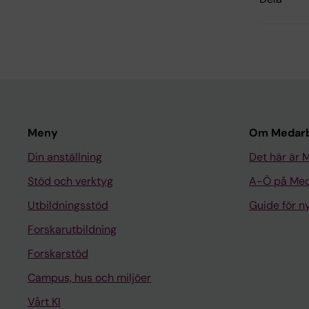
Meny
Om Medarb
Din anställning
Det här är 
Stöd och verktyg
A-Ö på Med
Utbildningsstöd
Guide för 
Forskarutbildning
Forskarstöd
Campus, hus och miljöer
Vårt KI