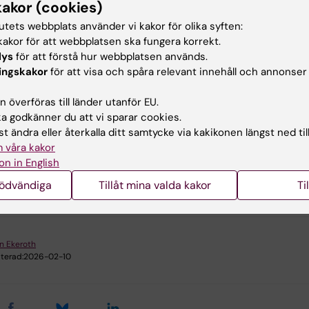
er som gäller för fokusgruppsintervjuerna. Anvisningarna
kakor (cookies)
för de olika stegen i genomförandet och ger en generell
tutets webbplats använder vi kakor för olika syften:
 över hur resultaten sammanställs i en rapport.
akor för att webbplatsen ska fungera korrekt.
lys
för att förstå hur webbplatsen används.
ingskakor
för att visa och spåra relevant innehåll och annonser
ningarna i sin helhet
 överföras till länder utanför EU.
 godkänner du att vi sparar cookies.
nvisningar för studentbarometern
(PDF, 128.4 KB)
t ändra eller återkalla ditt samtycke via kakikonen längst ned til
 våra kakor
on in English
nödvändiga
Tillåt mina valda kakor
Ti
u nytta av informationen på denna sida?
n Ekeroth
terad:
2026-02-10