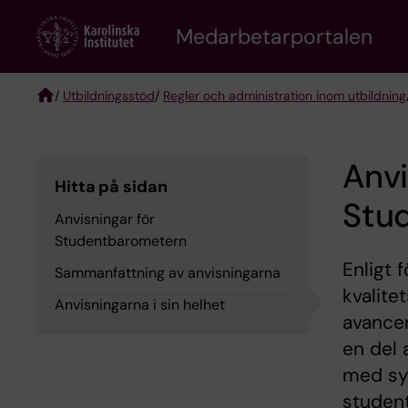
Skip
to
Medarbetarportalen
main
content
/
Utbildningsstöd
/
Regler och administration inom utbildning
Breadcrumb
Anvi
Hitta på sidan
Stu
Anvisningar för
Studentbarometern
Enligt 
Sammanfattning av anvisningarna
kvalite
Anvisningarna i sin helhet
avance
en del 
med syf
studen