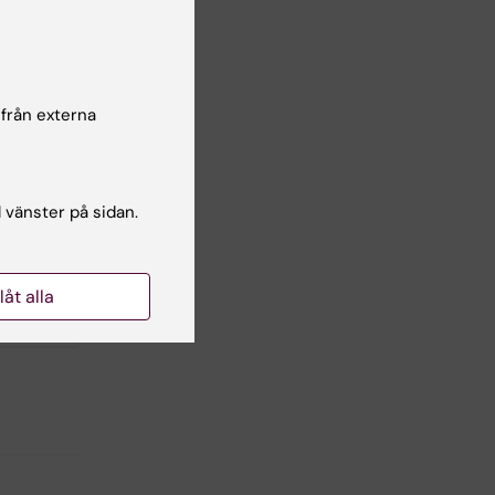
 från externa
l vänster på sidan.
Yes
llåt alla
No