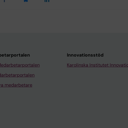
etarportalen
Innovationsstöd
Medarbetarportalen
Karolinska Institutet Innovati
arbetarportalen
nya medarbetare