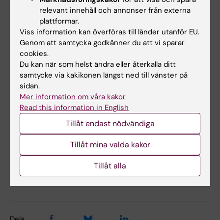
relevant innehåll och annonser från externa
plattformar.
Anvisningarna i sin helhet
Viss information kan överföras till länder utanför EU.
Genom att samtycka godkänner du att vi sparar
Anvisningar för utbildningsplaner för program
cookies.
på grundnivå och avancerad nivå vid Karolinska
Du kan när som helst ändra eller återkalla ditt
Institutet
(PDF, 156.74 KB)
samtycke via kakikonen längst ned till vänster på
sidan.
Mer information om våra kakor
Read this information in English
Hade du nytta av informationen på denna sida?
Tillåt endast nödvändiga
Yes
No
Tillåt mina valda kakor
Tillåt alla
Redaktör:
Hien Ekeroth
Sidan uppdaterad:
2026-01-21
Dela