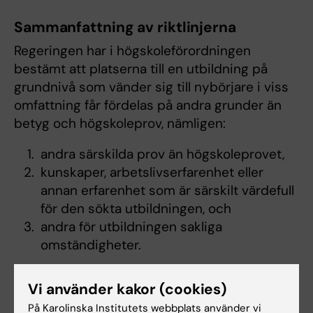
Sammanfattning av riktlinjerna
Regeringen har i högskoleförordningen
bestämt att platserna till en utbildning på
grundnivå som vänder sig till nybörjare i viss
omfattning får fördelas på andra grunder än
betyg och högskoleprov, nämligen:
andra särskilda prov än högskoleprovet,
kunskaper, arbetslivserfarenhet eller
annan erfarenhet som är särskilt värdefull
för den sökta utbildningen, och
andra för utbildningen sakliga
omständigheter.
Till utbildning som vänder sig till nybörjare ska
Vi använder kakor (cookies)
platserna fördelas med minst 1/3 på grundval
På Karolinska Institutets webbplats använder vi
av betyg, minst 1/3 på grundval av resultat från