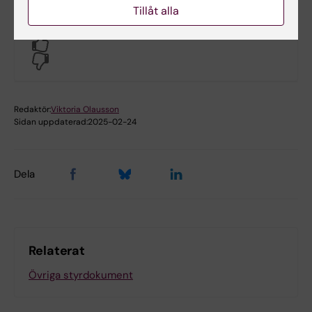
Tillåt alla
Hade du nytta av informationen på denna sida?
Yes
No
Redaktör:
Viktoria Olausson
Sidan uppdaterad:
2025-02-24
Dela
Relaterat
Övriga styrdokument