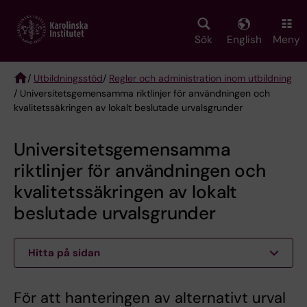
Skip
to
main
Sök
English
Meny
content
/
Utbildningsstöd
/
Regler och administration inom utbildning
/ Universitetsgemensamma riktlinjer för användningen och
Breadcrumb
kvalitetssäkringen av lokalt beslutade urvalsgrunder
Universitetsgemensamma
riktlinjer för användningen och
kvalitetssäkringen av lokalt
beslutade urvalsgrunder
Hitta på sidan
För att hanteringen av alternativt urval