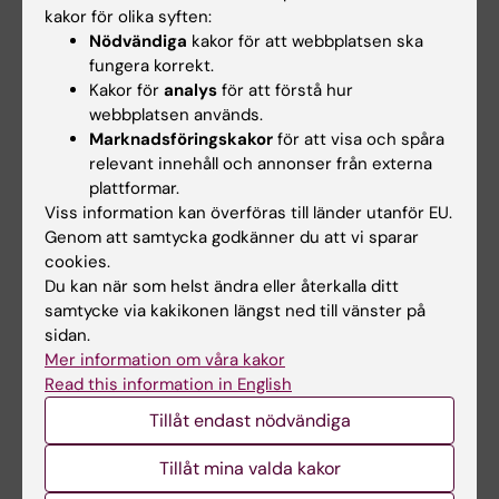
kakor för olika syften:
högskoleprov och högst 1/3 på grundval av
Nödvändiga
kakor för att webbplatsen ska
universitetet bestämda urvalsgrunder.
fungera korrekt.
Kakor för
analys
för att förstå hur
KI använder alternativt urval till utbildningar
webbplatsen används.
där det är särskilt motiverat och efter särskilt
Marknadsföringskakor
för att visa och spåra
beslut. I KI:s antagningsordning för utbildning
relevant innehåll och annonser från externa
på grundnivå och avancerad nivå anges hur
plattformar.
Viss information kan överföras till länder utanför EU.
urvalsgrunden får användas, i enlighet med
Genom att samtycka godkänner du att vi sparar
vad som anges i högskoleförordningen.
cookies.
Du kan när som helst ändra eller återkalla ditt
samtycke via kakikonen längst ned till vänster på
Riktlinjerna i sin helhet
sidan.
Mer information om våra kakor
Read this information in English
Universitetsgemensamma riktlinjer för
Tillåt endast nödvändiga
användningen och kvalitetssäkringen av lokalt
beslutade urvalsgrunder vid KI
(PDF, 294.78 KB)
Tillåt mina valda kakor