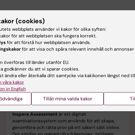
kakor (cookies)
tutets webbplats använder vi kakor för olika syften:
akor för att webbplatsen ska fungera korrekt.
lys
för att förstå hur webbplatsen används.
ingskakor
för att visa och spåra relevant innehåll och annonser
 överföras till länder utanför EU.
 godkänner du att vi sparar cookies.
t ändra eller återkalla ditt samtycke via kakikonen längst ned til
 våra kakor
on in English
nödvändiga
Tillåt mina valda kakor
Ti
Inspera Assessment
Inspera Assessment
är ett digitalt
examinationssystem som används för att skapa,
genomföra och rätta prov på ett säkert sätt online.
Det stödjer en mängd olika frågetyper, möjliggör