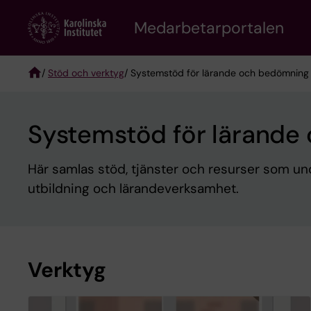
Skip
to
Medarbetarportalen
main
content
/
Stöd och verktyg
/ Systemstöd för lärande och bedömning
Breadcrumb
Systemstöd för lärande
Här samlas stöd, tjänster och resurser som un
utbildning och lärandeverksamhet.
Verktyg