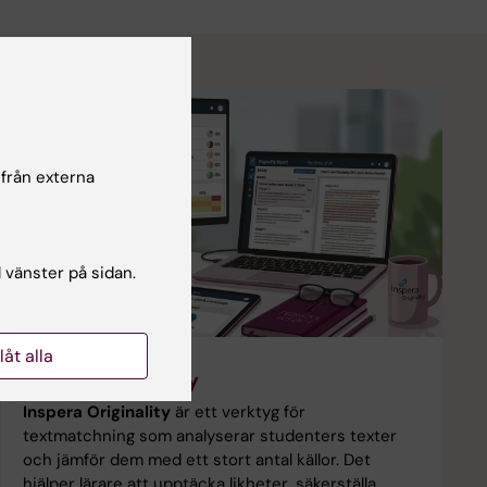
 från externa
l vänster på sidan.
llåt alla
Inspera Originality
Inspera Originality
är ett verktyg för
textmatchning som analyserar studenters texter
och jämför dem med ett stort antal källor. Det
hjälper lärare att upptäcka likheter, säkerställa