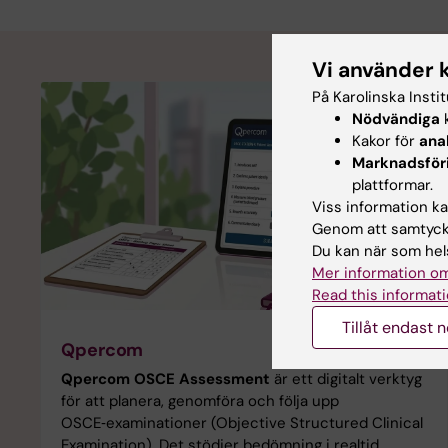
Vi använder 
På Karolinska Insti
Nödvändiga
k
Kakor för
ana
Marknadsför
plattformar.
Viss information kan
Genom att samtycka
Du kan när som hels
Mer information om
Read this informati
Tillåt endast 
Qpercom
Qpercom OSCE Assessment
är ett digitalt verktyg
för att planera, genomföra och följa upp
OSCE‑examinationer (Objective Structured Clinical
Examination). Det stödjer bedömning i realtid,