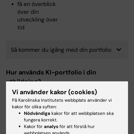
få en överblick
över din
utveckling över
tid
Så kommer du igång med din portfolio
Hur används KI-portfolio i din
utbildning?
Vi använder kakor (cookies)
Hur du använder KI-portfolio varierar mellan
olika kurser och program, men det används
På Karolinska Institutets webbplats använder vi
ofta för att:
kakor för olika syften:
Nödvändiga
kakor för att webbplatsen ska
fungera korrekt.
dokumentera din utveckling under
Kakor för
analys
för att förstå hur
verksamhetsförlagd utbildning (VFU)
webbplatsen används.