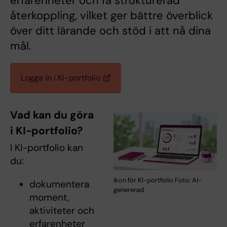
erfarenheter och få strukturerad
återkoppling, vilket ger bättre överblick
över ditt lärande och stöd i att nå dina
mål.
Logga in i KI-portfolio
Vad kan du göra
i KI-portfolio?
I KI-portfolio kan
du:
Ikon för KI-portfolio Foto: AI-
dokumentera
genererad
moment,
aktiviteter och
erfarenheter