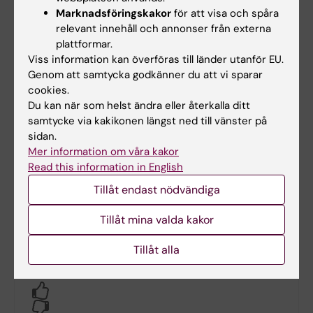
arbeta med reflektion och lärande över
Marknadsföringskakor
för att visa och spåra
tid
relevant innehåll och annonser från externa
stödja bedömning och uppföljning av
plattformar.
dina prestationer
Viss information kan överföras till länder utanför EU.
Genom att samtycka godkänner du att vi sparar
cookies.
Din kursplan eller kursadministration anger
Du kan när som helst ändra eller återkalla ditt
vad som är obligatoriskt att utföra i portfolion.
samtycke via kakikonen längst ned till vänster på
sidan.
Mer information om våra kakor
Har du något problem eller några
Read this information in English
frågor om KI-portfolio?
Tillåt endast nödvändiga
Kontakta oss om lärplattform och digitala verktyg
Tillåt mina valda kakor
Tillåt alla
Hade du nytta av informationen på denna sida?
Yes
No