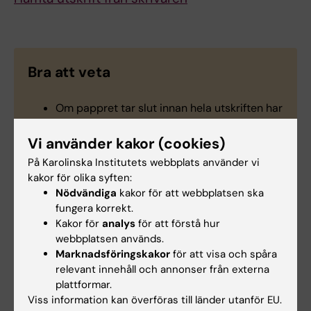
Bra att veta
Om pappret tar slut innan hela utskriften har
skrivits ut, raderas ditt utskriftsjobb.
Anledning är att inte någon annan ska kunna
Vi använder kakor (cookies)
få tag i dina dokument när pappret sedan
På Karolinska Institutets webbplats använder vi
fylls på.
kakor för olika syften:
När du skannar dokument är din mejladress
Nödvändiga
kakor för att webbplatsen ska
förinställd. Vi på IT-avdelningen jobbar för
fungera korrekt.
närvarande på att man ska kunna byta till
Kakor för
analys
för att förstå hur
valfri mejladress, till exempelvis arkivets.
webbplatsen används.
Marknadsföringskakor
för att visa och spåra
relevant innehåll och annonser från externa
plattformar.
Viss information kan överföras till länder utanför EU.