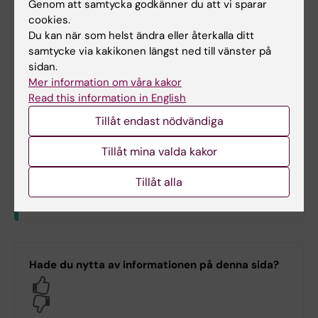
Genom att samtycka godkänner du att vi sparar
Kontakt
cookies.
Vid frågor kring utskriftstjänsterna kan du vända
Du kan när som helst ändra eller återkalla ditt
dig till
Helpdesk
.
samtycke via kakikonen längst ned till vänster på
sidan.
Mer information om våra kakor
Read this information in English
Tillåt endast nödvändiga
Mer information för inloggade
medarbetare
Tillåt mina valda kakor
n
K
l
i
c
k
a
h
ä
r
f
ö
r
a
t
t
v
i
s
a
/
d
ö
l
j
a
i
n
f
o
r
m
a
t
i
o
Det finns mer information för dig som
Tillåt alla
arbetar i följande grupper
All KI staff
C1.C1 Mikrobiologi, tumör- och
Hade du nytta av informationen på denna sida?
cellbiologi
Yes
C2.C2 Medicinsk biokemi och
No
biofysik