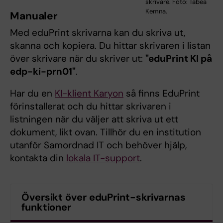
skrivare. Foto: Tabea
Kemna.
Manualer
Med eduPrint skrivarna kan du skriva ut,
skanna och kopiera. Du hittar skrivaren i listan
över skrivare när du skriver ut:
"eduPrint KI på
edp-ki-prn01"
.
Har du en
KI-klient Karyon
så finns EduPrint
förinstallerat och du hittar skrivaren i
listningen när du väljer att skriva ut ett
dokument, likt ovan. Tillhör du en institution
utanför Samordnad IT och behöver hjälp,
kontakta din
lokala IT-support
.
Översikt över eduPrint-skrivarnas
funktioner