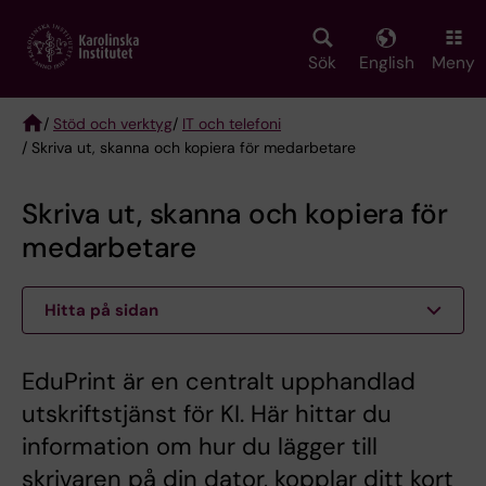
Skip
to
main
Sök
English
Meny
content
/
Stöd och verktyg
/
IT och telefoni
/ Skriva ut, skanna och kopiera för medarbetare
Breadcrumb
Skriva ut, skanna och kopiera för
medarbetare
Hitta på sidan
EduPrint är en centralt upphandlad
utskriftstjänst för KI. Här hittar du
information om hur du lägger till
skrivaren på din dator, kopplar ditt kort